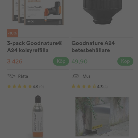
-10%
3-pack Goodnature®
Goodnature A24
A24 kolsyrefälla
betesbehållare
3 426
49,90
Köp
Köp
Råtta
Mus
4.9
(9)
4.3
(4)