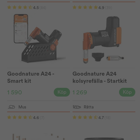
4.5
(84)
4.9
(39)
Goodnature A24 -
Goodnature A24
Smart kit
kolsyrefälla - Startkit
1 590
1 269
Köp
Köp
Mus
Råtta
4.6
(7)
4.7
(18)