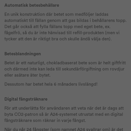
Automatisk betesbehållare
En unik konstruktion där betet som medföljer laddas
automatiskt till fällan genom att gas bildas i behållarens topp.
Det går också att fylla fällans topp med eget bete, ex.
fågelfrö, så du är inte hänvisad till refill-produkten (men vi
tycker att den är riktigt bra och skulle ändå välja den).
Betesblandningen
Betet är ett naturligt, chokladbaserat bete som är helt giftfritt
och därmed inte kan leda till sekundärförgiftning om rovdjur
eller asätare äter bytet.
Dessutom har betet hela 6 månaders livslängd!
Digital fångsträknare
För att underlätta för användaren att veta när det är dags att
byta CO2-patron så är A24-systemet utrustat med en digital
fångsträknare som räknar in varje fångst.
När du når 24 fångster (som namnet A24 svallrar om) är det