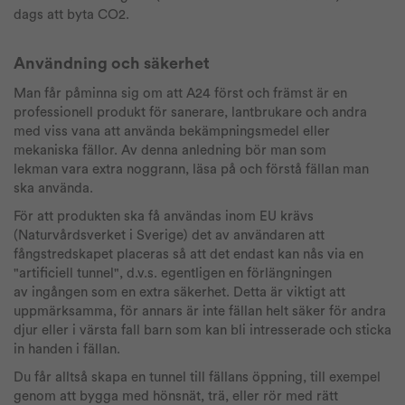
dags att byta CO2.
Användning och säkerhet
Man får påminna sig om att A24 först och främst är en
professionell produkt för sanerare, lantbrukare och andra
med viss vana att använda bekämpningsmedel eller
mekaniska fällor. Av denna anledning bör man som
lekman vara extra noggrann, läsa på och förstå fällan man
ska använda.
För att produkten ska få användas inom EU krävs
(Naturvårdsverket i Sverige) det av användaren att
fångstredskapet placeras så att det endast kan nås via en
"artificiell tunnel", d.v.s. egentligen en förlängningen
av ingången som en extra säkerhet. Detta är viktigt att
uppmärksamma, för annars är inte fällan helt säker för andra
djur eller i värsta fall barn som kan bli intresserade och sticka
in handen i fällan.
Du får alltså skapa en tunnel till fällans öppning, till exempel
genom att bygga med hönsnät, trä, eller rör med rätt