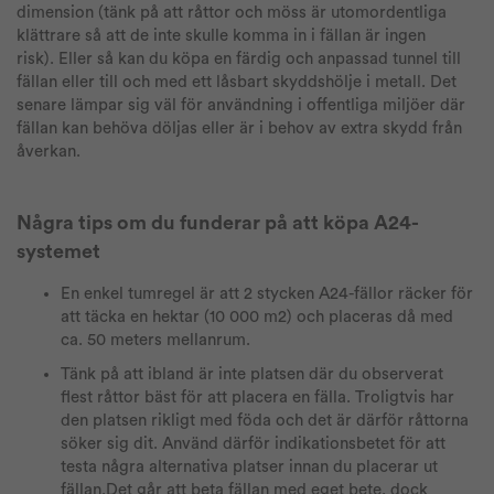
dimension (tänk på att råttor och möss är utomordentliga
klättrare så att de inte skulle komma in i fällan är ingen
risk). Eller så kan du köpa en färdig och anpassad tunnel till
fällan eller till och med ett låsbart skyddshölje i metall. Det
senare lämpar sig väl för användning i offentliga miljöer där
fällan kan behöva döljas eller är i behov av extra skydd från
åverkan.
Några tips om du funderar på att köpa A24-
systemet
En enkel tumregel är att 2 stycken A24-fällor räcker för
att täcka en hektar (10 000 m2) och placeras då med
ca. 50 meters mellanrum.
Tänk på att ibland är inte platsen där du observerat
flest råttor bäst för att placera en fälla. Troligtvis har
den platsen rikligt med föda och det är därför råttorna
söker sig dit. Använd därför indikationsbetet för att
testa några alternativa platser innan du placerar ut
fällan.Det går att beta fällan med eget bete, dock