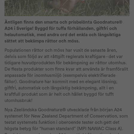
Äntligen finns den smarta och prisbelönta Goodnature®
A24 i Sverige! Byggd för tuffa förhållanden, giftfri och
helautomatisk, med andra ord det enkla och långsiktiga
sättet att bekämpa råttor och möss.
Populationen råttor och möss har vuxit de senaste åren,
delvis som följd av att råttgift reglerats kraftigare - det var
tidigare huvudprodukten för bekämpning av råttor utomhus.
De flesta produkter som finns kvar att använda är framförallt
anpassade för inomhusmiljö (exempelvis elektrifierade
fällor). Goodnature har kommit med en elegant lösning;
giftfri, automatisk och långsiktig bekämpning, allt i en
kraftfull produkt som är helt och hållet byggd för tufft
utomhusbruk!
Nya Zeeländska Goodnature® utvecklade från början A24
systemet för New Zealand Department of Conservation, som
testat systemets funktion i oberoende tester och gett det
högsta betyg för “human standard” (MPI NAWAC Class A).