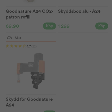
Goodnature A24 CO2-
Skyddsbox alu - A24
patron refill
69,90
1 299
Köp
Köp
Mus
4.7
(22)
Skydd för Goodnature
A24