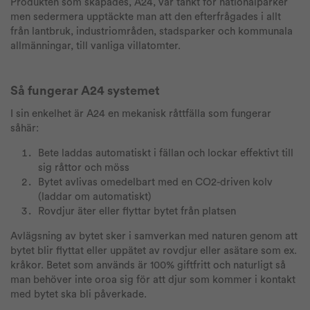
Produkten som skapades, A24, var tänkt för nationalparker
men sedermera upptäckte man att den efterfrågades i allt
från lantbruk, industriområden, stadsparker och kommunala
allmänningar, till vanliga villatomter.
Så fungerar A24 systemet
I sin enkelhet är A24 en mekanisk råttfälla som fungerar
såhär:
Bete laddas automatiskt i fällan och lockar effektivt till
sig råttor och möss
Bytet avlivas omedelbart med en CO2-driven kolv
(laddar om automatiskt)
Rovdjur äter eller flyttar bytet från platsen
Avlägsning av bytet sker i samverkan med naturen genom att
bytet blir flyttat eller uppätet av rovdjur eller asätare som ex.
kråkor. Betet som används är 100% giftfritt och naturligt så
man behöver inte oroa sig för att djur som kommer i kontakt
med bytet ska bli påverkade.