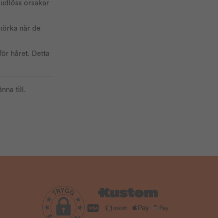
vudlöss orsakar
 mörka när de
ör håret. Detta
na till.