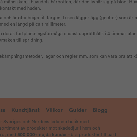
å människan, i huvudets hårbotten, där den livnär sig på blod. Hu
 kontakt med huden.
xna och är ofta beiga till färgen. Lusen lägger ägg (gnetter) som är
a med en längd på ca 1 millimeter.
 deras fortplantningsförmåga endast upprätthålls i 4 timmar utanf
rsaken till spridning.
ekämpningsmetoder, lagar och regler mm. som kan vara bra att kän
ss
Kundtjänst
Villkor
Guider
Blogg
är Sveriges och Nordens ledande butik med
 sortiment av produkter mot skadedjur i hem och
ård, med
500 000+ nöjda kunder
- bra produkter till bäst