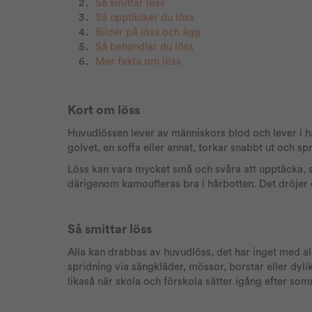
Så smittar löss
S
å upptäcker du löss
Bilder på löss och ägg
S
å behandlar du löss
Mer fakta om löss
Kort om löss
Huvudlössen lever av människors blod och lever i h
golvet, en soffa eller annat, torkar snabbt ut och sp
Löss kan vara mycket små och svåra att upptäcka, 
därigenom kamoufleras bra i hårbotten. Det dröjer o
Så smittar löss
Alla kan drabbas av huvudlöss, det har inget med a
spridning via sängkläder, mössor, borstar eller dyli
likaså när skola och förskola sätter igång efter so