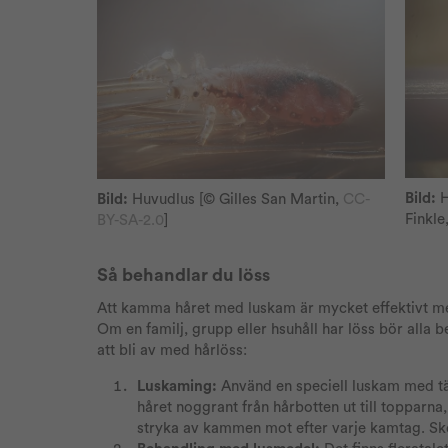
Bild:
H
Bild:
Huvudlus
[© Gilles San Martin,
CC-
Finkle
BY-SA-2.0
]
Så behandlar du löss
Att kamma håret med luskam är mycket effektivt me
Om en familj, grupp eller hsuhåll har löss bör alla 
att bli av med hårlöss:
Luskaming:
Använd en speciell luskam med tät
håret noggrant från hårbotten ut till topparna,
stryka av kammen mot efter varje kamtag. 