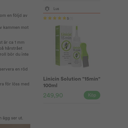
Lus
som en följd av
5
(1)
 av kammen mot
ast är ca 1 mm
på hårstrået
oll bör du inte
bservera en röd
Linicin Solution "15min"
era för löss med
100ml
249,90
Köp
h ägg ser ut.