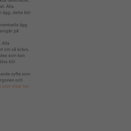
ckså läkemedel,
at. Alla
h ägg, detta bör
eventuella ägg
framgår på
 Alla
bt om så krävs.
utex som kan
löss blir
ggande syfte som
orgonen och
 som visar hur