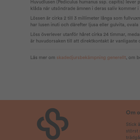
Huvudlusen (Pediculus humanus ssp. capitis) lever p
klåda när utsöndrade ämnen i deras saliv kommer i
Lössen är cirka 2 till 3 millimeter långa som fullvu
har lusen inuti och därefter ljusa eller gulvita, oval
Löss överlever utanför håret cirka 24 timmar, medan
är huvudorsaken till att direktkontakt är vanligaste o
Läs mer om
skadedjursbekämpning generellt
, om b
Om o
Stick 
störst
trädg