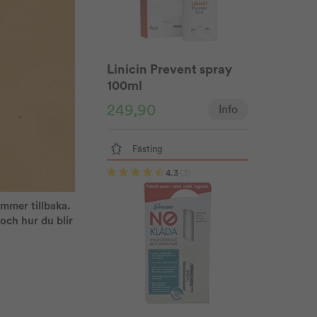
Linicin Prevent spray
100ml
249,90
Info
Fästing
4.3
(3)
ommer tillbaka.
och hur du blir