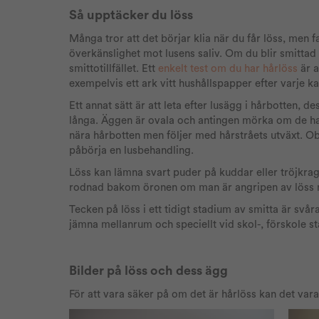
Så upptäcker du löss
Många tror att det börjar klia när du får löss, men 
överkänslighet mot lusens saliv. Om du blir smitta
smittotillfället. Ett
enkelt test om du har hårlöss
är 
exempelvis ett ark vitt hushållspapper efter varje k
Ett annat sätt är att leta efter lusägg i hårbotten, 
långa. Äggen är ovala och antingen mörka om de har l
nära hårbotten men följer med hårstråets utväxt. Ob
påbörja en lusbehandling.
Löss kan lämna svart puder på kuddar eller tröjkrag
rodnad bakom öronen om man är angripen av löss 
Tecken på löss i ett tidigt stadium av smitta är svå
jämna mellanrum och speciellt vid skol-, förskole s
Bilder på löss och dess ägg
För att vara säker på om det är hårlöss kan det vara