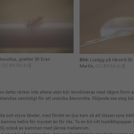
uvudlus, gnetter
[© Eran
Bild:
Lusägg på hårstrå
[© 
,
CC-BY-SA-3.0
]
Martin,
CC-BY-SA-2.0
]
n detta räcker inte allena utan bör kombineras med någon form a
behandlas samtidigt för att undvika återsmitta. Följande sex steg bö
a och styva tänder, med fördel en ljus kam så att lössen syns bä
 kamma hellre för mycket än för lite. Ta en bit vitt hushållspapper e
Skölj också av kammen med jämna mellanrum.