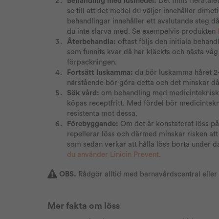
Behandling med lusmedel:
Det finns fleratal
se till att det medel du väljer innehåller dimeti
behandlingar innehåller ett avslutande steg d
du inte slarva med. Se exempelvis produkten
Återbehandla:
oftast följs den initiala behan
som funnits kvar då har kläckts och nästa vå
förpackningen.
Fortsätt luskamma:
du bör luskamma håret 2-3
närstående bör göra detta och det minskar då 
Sök vård:
om behandling med medicintekniska 
köpas receptfritt. Med fördel bör medicinteknis
resistenta mot dessa.
Förebyggande:
Om det är konstaterat löss på
repellerar löss och därmed minskar risken at
som sedan verkar att hålla löss borta under 
du använder Linicin Prevent
.
OBS.
Rådgör alltid med barnavårdscentral eller
Mer fakta om löss