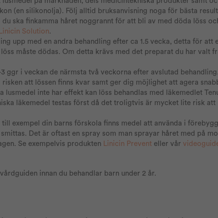
et lusmedel på marknaden, dels medicintekniska produkter samt o
kon (en silikonolja). Följ alltid bruksanvisning noga för bästa result
å du ska finkamma håret noggrannt för att bli av med döda löss oc
Linicin Solution
.
dling upp med en andra behandling efter ca 1.5 vecka, detta för att 
g löss måste dödas. Om detta krävs med det preparat du har valt 
 ggr i veckan de närmsta två veckorna efter avslutad behandling.
risken att lössen finns kvar samt ger dig möjlighet att agera snab
lusmedel inte har effekt kan löss behandlas med läkemedlet Ten
ka läkemedel testas först då det troligtvis är mycket lite risk att 
 till exempel din barns förskola finns medel att använda i föreby
t smittas. Det är oftast en spray som man sprayar håret med på m
dagen. Se exempelvis produkten
Linicin Prevent
eller vår
videoguide
 vårdguiden innan du behandlar barn under 2 år.