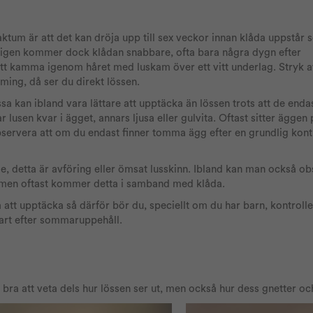
faktum är att det kan dröja upp till sex veckor innan klåda uppstår 
d igen kommer dock klådan snabbare, ofta bara några dygn efter
att kamma igenom håret med luskam över ett vitt underlag. Stryk
aming, då ser du direkt lössen.
dessa kan ibland vara lättare att upptäcka än lössen trots att de end
usen kvar i ägget, annars ljusa eller gulvita. Oftast sitter äggen 
servera att om du endast finner tomma ägg efter en grundlig kontr
e, detta är avföring eller ömsat lusskinn. Ibland kan man också o
men oftast kommer detta i samband med klåda.
ra att upptäcka så därför bör du, speciellt om du har barn, kontroll
tart efter sommaruppehåll.
 bra att veta dels hur lössen ser ut, men också hur dess gnetter oc