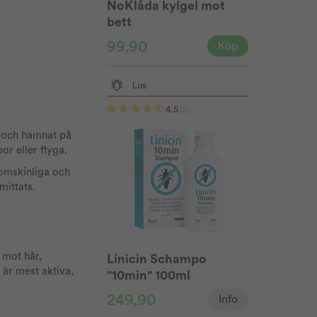
NoKlåda kylgel mot
bett
99,90
Köp
Lus
4.5
(2)
t och hamnat på
or eller flyga.
nomskinliga och
mittats.
 mot hår,
Linicin Schampo
 är mest aktiva,
"10min" 100ml
249,90
Info