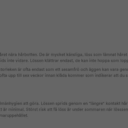
året nära hårbotten. De är mycket känsliga, löss som lämnat håre
rids inte vidare. Lössen klättrar endast, de kan inte hoppa som lopp
storleken är ofta endast som ett sesamfrö och äggen kan vara ge
fta upp till sex veckor innan klåda kommer som indikerar att du s
llmänhygien att göra. Lössen sprids genom en "längre" kontakt hår
kt är minimal. Störst risk att få löss är under sommaren när lösssen
mmaruppehållet.