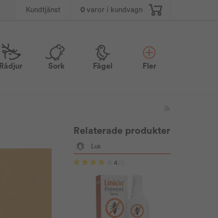
0
varor i kundvagn
Kundtjänst
Rådjur
Sork
Fågel
Fler
Relaterade produkter
Lus
4
(1)