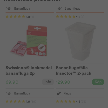
Bananfluga
Bananfluga
4.8
(4)
4.8
(8)
Swissinno® lockmedel
Bananflugefälla
bananfluga 2p
Insector™ 2-pack
69,90
129,90
Info
Köp
Bananfluga
Fluga
4.9
(39)
4.8
(75)