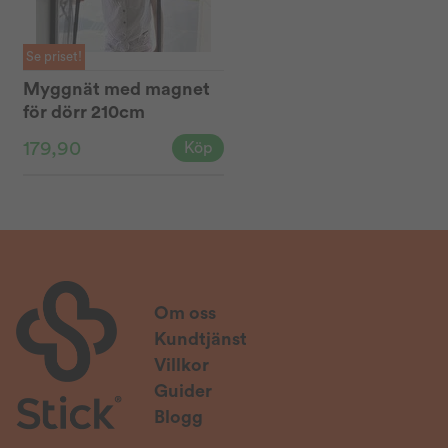
Se priset!
Myggnät med magnet
för dörr 210cm
179,90
Köp
Om oss
Kundtjänst
Villkor
Guider
Blogg