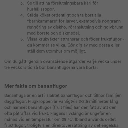
Se till att ha förslutningsbara kärl för
hushållssopor.
Städa köket ordentligt och ta bort alla
"barnkammare" för larver, exempelvis noggrann
rengöring av diskho, röranslutning och golvbrunn
med borste och diskmedel.
Vissa krukväxter attraherar och föder fruktflugor -
du kommer se vilka. Gör dig av med dessa eller
ställ dem utomhus om möjligt.
Om du gått igenom ovanstående åtgärder varje vecka under
tre veckors tid så bör bananflugorna vara borta.
Mer fakta om bananflugor
Bananfluga är en art i släktet bananflugor och tillhör familjen
daggflugor. Flugkroppen är vanligtvis 2-2,5 millimeter lång
och namnet bananflugor (fruit flies) har den fått av att den
ofta påträffas vid frukt. Flugans livslängd är ungefär en
månad vid en temperatur om 29 °C. Ibland används ordet
fruktflugor, troligtvis en direktöversättning av det engelska