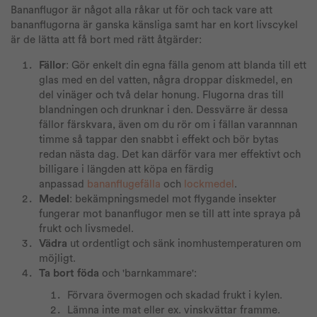
Bananflugor är något alla råkar ut för och tack vare att
bananflugorna är ganska känsliga samt har en kort livscykel
är de lätta att få bort med rätt åtgärder:
Fällor
: Gör enkelt din egna fälla genom att blanda till ett
glas med en del vatten, några droppar diskmedel, en
del vinäger och två delar honung. Flugorna dras till
blandningen och drunknar i den. Dessvärre är dessa
fällor färskvara, även om du rör om i fällan varannnan
timme så tappar den snabbt i effekt och bör bytas
redan nästa dag. Det kan därför vara mer effektivt och
billigare i längden att köpa en färdig
anpassad
bananflugefälla
och
lockmedel
.
Medel
: bekämpningsmedel mot flygande insekter
fungerar mot bananflugor men se till att inte spraya på
frukt och livsmedel.
Vädra
ut ordentligt och sänk inomhustemperaturen om
möjligt.
Ta bort föda
och 'barnkammare':
Förvara övermogen och skadad frukt i kylen.
Lämna inte mat eller ex. vinskvättar framme.