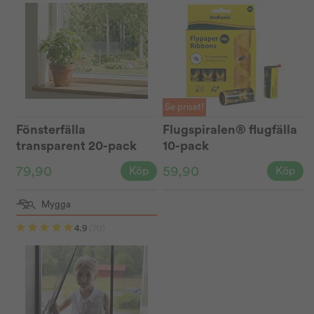
Se priset!
Fönsterfälla
Flugspiralen® flugfälla
transparent 20-pack
10-pack
79,90
59,90
Köp
Köp
Mygga
4.9
(70)