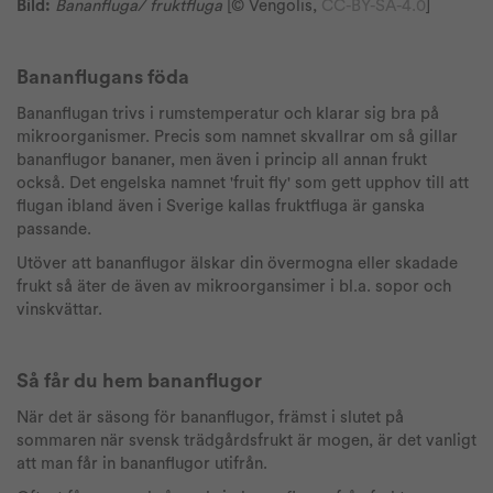
Bild:
Bananfluga/ fruktfluga
[© Vengolis,
CC-BY-SA-4.0
]
Bananflugans föda
Bananflugan trivs i rumstemperatur och klarar sig bra på
mikroorganismer. Precis som namnet skvallrar om så gillar
bananflugor bananer, men även i princip all annan frukt
också. Det engelska namnet 'fruit fly' som gett upphov till att
flugan ibland även i Sverige kallas fruktfluga är ganska
passande.
Utöver att bananflugor älskar din övermogna eller skadade
frukt så äter de även av mikroorgansimer i bl.a. sopor och
vinskvättar.
Så får du hem bananflugor
När det är säsong för bananflugor, främst i slutet på
sommaren när svensk trädgårdsfrukt är mogen, är det vanligt
att man får in bananflugor utifrån.