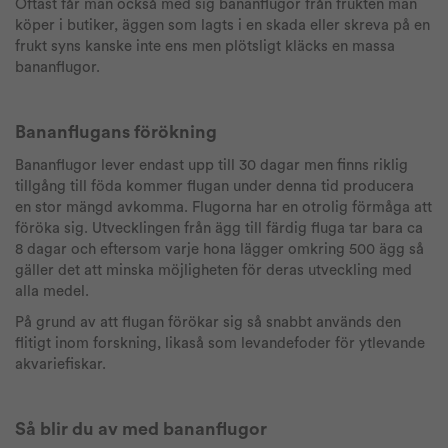
Oftast får man också med sig bananflugor från frukten man
köper i butiker, äggen som lagts i en skada eller skreva på en
frukt syns kanske inte ens men plötsligt kläcks en massa
bananflugor.
Bananflugans förökning
Bananflugor lever endast upp till 30 dagar men finns riklig
tillgång till föda kommer flugan under denna tid producera
en stor mängd avkomma. Flugorna har en otrolig förmåga att
föröka sig. Utvecklingen från ägg till färdig fluga tar bara ca
8 dagar och eftersom varje hona lägger omkring 500 ägg så
gäller det att minska möjligheten för deras utveckling med
alla medel.
På grund av att flugan förökar sig så snabbt används den
flitigt inom forskning, likaså som levandefoder för ytlevande
akvariefiskar.
Så blir du av med bananflugor