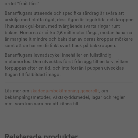
ordet "fruit flies".
Bananflugans utseende och specifika särdrag är svåra att
urskilja med blotta ögat, dess ögon är tegelröda och kroppen
i huvudsak gul-brun, med tvärgående svarta ringar runt
buken. Honorna är cirka 2,5 millimeter långa, medan hanarna
är marginellt mindre och baksidan av deras kroppar mörkare
samt att de har en distinkt svart fläck på bakkroppen.
Bananflugans levnadscykel innehåller en fullständig
metamorfos. Den utvecklas först från ägg till en larv, vilken
förpuppas efter en tid, och inte förrän i puppan utvecklas
flugan till fullbildad imago.
Läs mer om
skadedjursbekämpning generellt
, om
bekämpningsmetoder, växtskyddsmedel, lagar och regler
mm. som kan vara bra att känna till.
Relaterade produkter