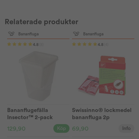
Relaterade produkter
Bananfluga
Bananfluga
4.8
(8)
4.8
(4)
Bananflugefälla
Swissinno® lockmedel
Insector™ 2-pack
bananfluga 2p
129,90
69,90
Köp
Info