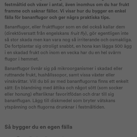
festmåltid och växer i antal, även inomhus om du har frukt
framme och saknar fällor. Vi visar hur du bygger en enkel
fälla för bananflugor och ger några praktiska tips.
Bananflugor, eller fruktflugor som en del också kallar dem
(direktöversatt från engelskans
fruit fly
), gör egentligen inte
så stor skada men kan vara nog så irriterande och osmakliga.
De fortplantar sig otroligt snabbt, en hona kan lägga 500 ägg
i en skadad frukt och inom en vecka har du en hel svärm
flugor i hemmet.
Bananflugor livnär sig på mikroorganismer i skadad eller
ruttnande frukt, hushållssopor, samt vissa växter eller
vinskvättar. Vill du bli av med bananflugorna finns ett enkelt
sätt: En blandning med ättika och något sött (som socker
eller honung) efterliknar favoritfödan och drar till sig
bananflugan. Lägg till diskmedel som bryter vätskans
ytspänning och flugorna drunknar i festmåltiden.
Så bygger du en egen fälla