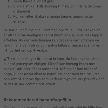
Ta en flaska eller ett glas
Blanda ättika (1 dl), honung (1 msk) och några droppar
diskmedel
Rör om eller skaka varannan timme, annars avtar
effekten
Nu har du en funktionell hemmagjord fälla! Enda nackdelen
är att fällorna tämligen snabbt (inom en dag eller två) tappar
effekten. Av den anledningen kan det vara värt att köpa en
färdig fälla där vätska och själva fällan är anpassade för en
hållbarhet om ca. 4 veckor.
Tips:
bananflugor är inte så kräsna, du kan använda ättika
eller någon typ av vinäger. Likaså kan honung bytas mot
socker, saft eller något annat sött. Måtten är inte heller så
noga, vi har testat diverse kombinationer med bra resultat
och sett på andras tips som varierar mycket. Var praktisk och
ta det du har hemma helt enkelt.
Rekommenderad bananflugefälla
Om du vill ha en mer hållbar, skötselfri och effektiv fälla kan