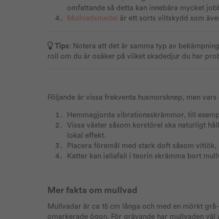
omfattande så detta kan innebära mycket job
Mullvadsmedel
är ett sorts viltskydd som äve
Tips
: Notera att det är samma typ av bekämpning 
roll om du är osäker på vilket skadedjur du har pr
Följande är vissa frekventa husmorsknep, men vars ef
Hemmagjorda vibrationsskrämmor, till exempel
Vissa växter såsom korstörel ska naturligt hå
lokal effekt.
Placera föremål med stark doft såsom vitlök,
Katter kan iallafall i teorin skrämma bort mul
Mer fakta om mullvad
Mullvadar är ca 15 cm långa och med en mörkt grå- 
omarkerade ögon. För grävande har mullvaden väl 