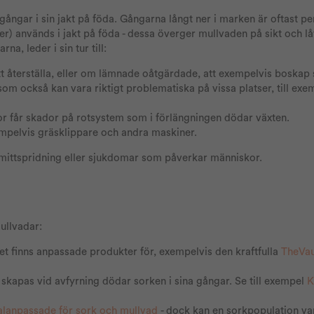
ngar i sin jakt på föda. Gångarna långt ner i marken är oftast p
r) används i jakt på föda - dessa överger mullvaden på sikt och lå
a, leder i sin tur till:
t återställa, eller om lämnade oåtgärdade, att exempelvis boskap 
m också kan vara riktigt problematiska på vissa platser, till exe
or får skador på rotsystem som i förlängningen dödar växten.
mpelvis gräsklippare och andra maskiner.
l smittspridning eller sjukdomar som påverkar människor.
ullvadar:
et finns anpassade produkter för, exempelvis den kraftfulla
T
heVau
skapas vid avfyrning dödar sorken i sina gångar. Se till exempel
K
alanpassade för sork och mullvad
- dock kan en sorkpopulation va