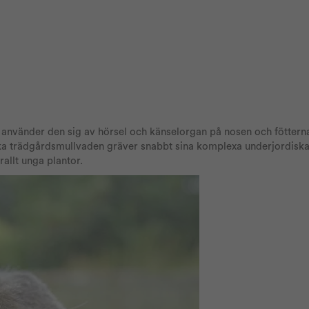
et använder den sig av hörsel och känselorgan på nosen och fötterna
iska trädgårdsmullvaden gräver snabbt sina komplexa underjordis
rallt unga plantor.