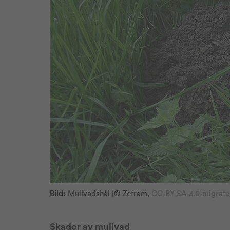
Bild:
Mullvadshål [© Zefram,
CC-BY-SA-3.0-migrat
Skador av mullvad