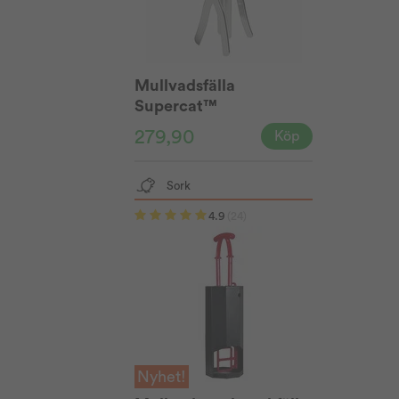
Mullvadsfälla
Supercat™
279,90
Köp
Sork
4.9
(24)
Nyhet!