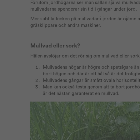
Förutom jordhögarna ser man sällan själva mullvadar
mullvadarna spenderar sin tid i gångar under jord.
Mer subtila tecken på mullvadar i jorden är ojämn m
gräsklippare och andra maskiner.
Mullvad eller sork?
Hålen avslöjar om det rör sig om mullvad eller sor
Mullvadens högar är högre och spetsigare än 
bort högen och där är ett hål så är det troligt
Mullvadens gångar är smått ovala horisontellt
Man kan också testa genom att ta bort jordhög
är det nästan garanterat en mullvad.