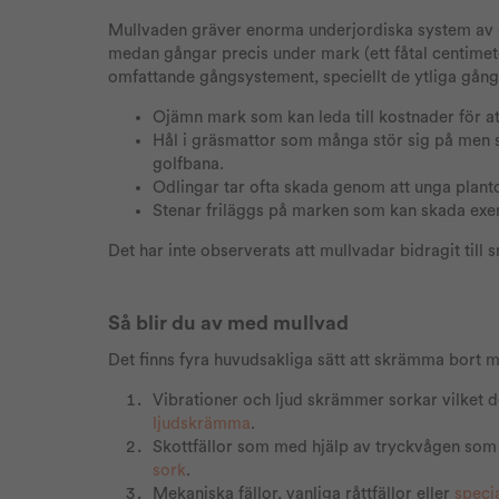
Mullvaden gräver enorma underjordiska system av gå
medan gångar precis under mark (ett fåtal centimete
omfattande gångsystement, speciellt de ytliga gångarn
Ojämn mark som kan leda till kostnader för at
Hål i gräsmattor som många stör sig på men so
golfbana.
Odlingar tar ofta skada genom att unga plant
Stenar friläggs på marken som kan skada exe
Det har inte observerats att mullvadar bidragit til
Så blir du av med mullvad
Det finns fyra huvudsakliga sätt att skrämma bort m
Vibrationer och ljud skrämmer sorkar vilket d
ljudskrämma
.
Skottfällor som med hjälp av tryckvågen som 
sork
.
Mekaniska fällor, vanliga råttfällor eller
speci