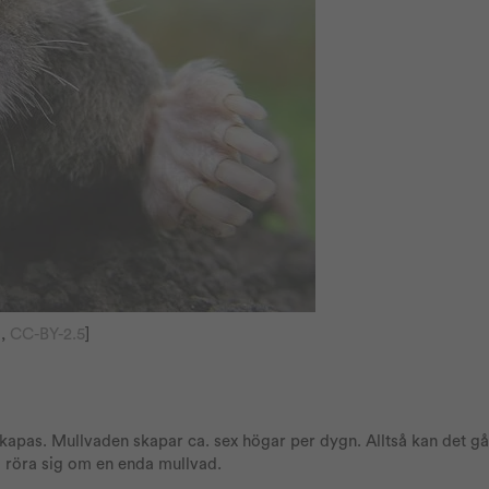
l,
CC-BY-2.5
]
apas. Mullvaden skapar ca. sex högar per dygn. Alltså kan det gå 
å röra sig om en enda mullvad.