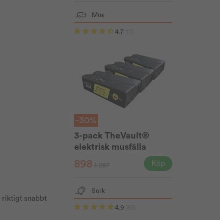
Mus
4.7
(17)
-30%
3-pack TheVault®
elektrisk musfälla
898
Köp
1 287
Sork
riktigt snabbt
4.9
(83)