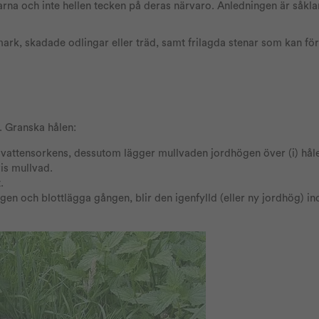
na och inte hellen tecken på deras närvaro. Anledningen är såklar
ark, skadade odlingar eller träd, samt frilagda stenar som kan fö
k. Granska hålen:
vattensorkens, dessutom lägger mullvaden jordhögen över (i) håle
vis mullvad.
.
en och blottlägga gången, blir den igenfylld (eller ny jordhög) i