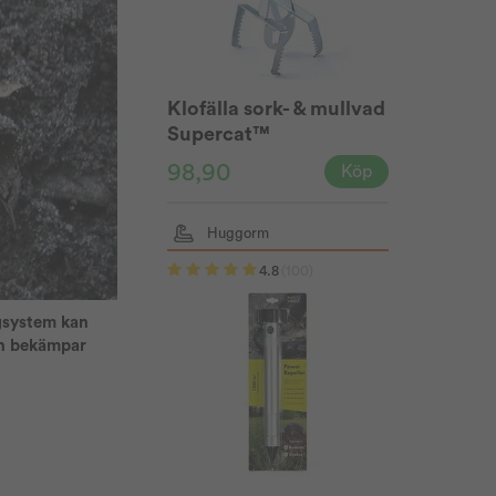
Klofälla sork- & mullvad
Supercat™
98,90
Köp
Huggorm
4.8
(100)
ngsystem kan
ch bekämpar