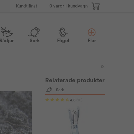
0
varor i kundvagn
Kundtjänst
Rådjur
Sork
Fågel
Fler
Relaterade produkter
Sork
4.6
(10)