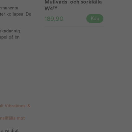
Mullvads- och sorkfälla
W4™
ermanenta
ter kollapsa. De
189,90
Köp
skadar sig.
mpel på en
lt Vibrations- &
nallfälla mot
ra väldigt