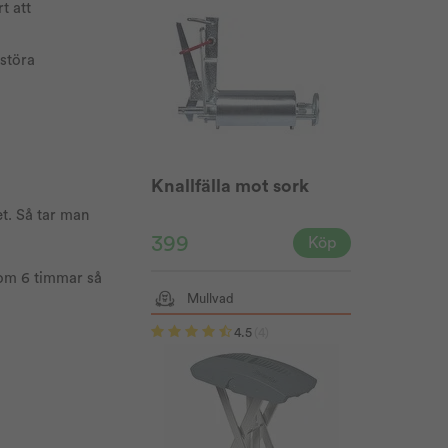
t att
rstöra
Knallfälla mot sork
t. Så tar man
399
Köp
nom 6 timmar så
Mullvad
4.5
(4)