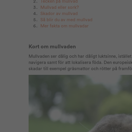
Tecken på mullvad
Mullvad eller sork?
Skador av mullvad
S
å blir du av m
ed mullvad
M
er fakta om
mullvadar
Kort om mullvaden
Mullvaden ser dålig och har dåligt luktsinne, iställ
navigera samt för att lokalisera föda. Den europe
skadar till exempel gräsmattor och rötter på framfö