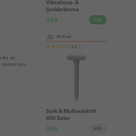
Vibrations- &
ljudskrämma
TheVault®
349
Köp
Mullvad
3.5
(2)
 för att
ka system som
Sork & Mullvadsfritt
500 Solar
399
Info