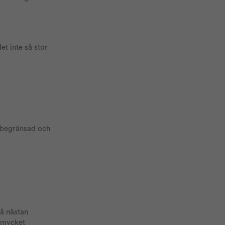
t inte så stor
t begränsad och
å nästan
 mycket