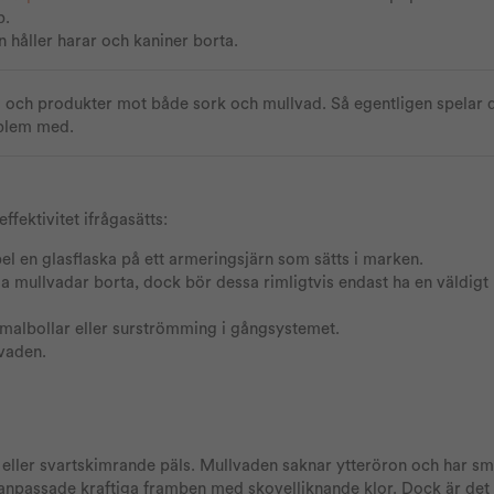
b.
n håller harar och kaniner borta.
och produkter mot både sork och mullvad. Så egentligen spelar de
oblem med.
fektivitet ifrågasätts:
 en glasflaska på ett armeringsjärn som sätts i marken.
lla mullvadar borta, dock bör dessa rimligtvis endast ha en väldig
 malbollar eller surströmming i gångsystemet.
lvaden.
eller svartskimrande päls. Mullvaden saknar ytteröron och har sm
anpassade kraftiga framben med skovelliknande klor. Dock är det