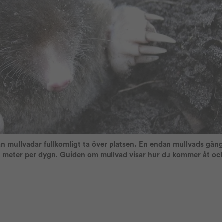
kan mullvadar fullkomligt ta över platsen. En endan mullvads gå
0 meter per dygn. Guiden om mullvad visar hur du kommer åt o