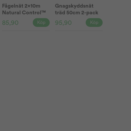
Fågelnät 2x10m
Gnagskyddsnät
Natural Control™
träd 50cm 2-pack
85,90
95,90
Köp
Köp