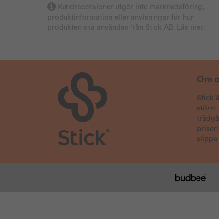
Kundrecensioner utgör inte marknadsföring,
Bra storlek och man får ha bären ifred.
produktinformation eller anvisningar för hur
produkten ska användas från Stick AB.
Läs mer
.
2024-06-03
Ulf
Verifierad köpare
2024-05-12
Anders
Verifierad köpare
Om o
2024-03-01
Stick 
Björn
Verifierad köpare
störst
trädg
Snabb&säker leverans👍
priser
slippa