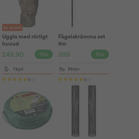
Se priset!
Uggla med rörligt
Fågelskrämma set
huvud
5m
249,90
599
Köp
Köp
Fågel
Rådjur
5
(2)
5
(1)