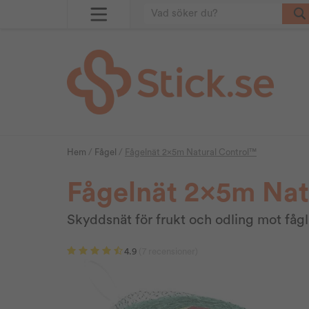
Hem
/
Fågel
/
Fågelnät 2x5m Natural Control™
Fågelnät 2x5m Nat
Skyddsnät för frukt och odling mot fåg
4.9
(7 recensioner)