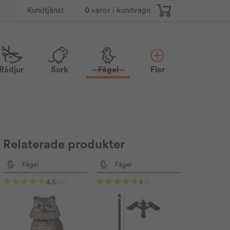
0
varor i kundvagn
Kundtjänst
Rådjur
Sork
Fågel
Fler
Relaterade produkter
Fågel
Fågel
4.5
(81)
5
(1)