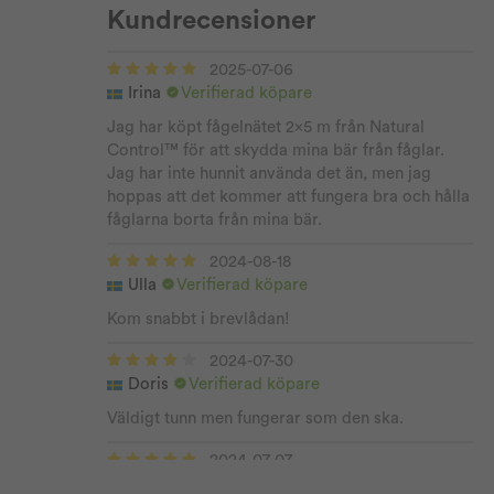
Kundrecensioner
2025-07-06
Irina
Verifierad köpare
Jag har köpt fågelnätet 2x5 m från Natural
Control™ för att skydda mina bär från fåglar.
Jag har inte hunnit använda det än, men jag
hoppas att det kommer att fungera bra och hålla
fåglarna borta från mina bär.
2024-08-18
Ulla
Verifierad köpare
Kom snabbt i brevlådan!
2024-07-30
Doris
Verifierad köpare
Väldigt tunn men fungerar som den ska.
2024-07-07
Inger Elisabeth
Verifierad köpare