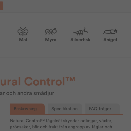
Mal
Myra
Silverfisk
Snigel
ural Control™
lar och andra smådjur
Beskrivning
Specifikation
FAQ-frågor
Natural Control™ fågelnät skyddar odlingar, växter,
grönsaker, bär och frukt från angrepp av fåglar och