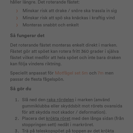
håller längre. Det roterande fästet:
Minskar risk att drake / snöre ska trassla in sig
Minskar risk att spö ska knäckas i kraftig vind
Monteras snabbt och enkelt
Så fungerar det
Det roterande fästet monteras enkelt direkt i marken.
Fästet gör att spöet kan rotera fritt 360 grader i själva
fästet vilket medför att hela spöet och inte bara draken
kan följa vindens riktning.
Speciellt anpassat för
Motfågel set 5m
och
7m
men
passar de flesta fågelspön.
Så gör du
Slå ned den
raka rördelen
i marken (använd
gummiklubba eller skyddsbit mot rörets ovansida
för att skydda mot skador / deformation).
Placera det
krökta röret
med den långa sidan (från
stoppringen sett) nedåt i markröret.
Trä på teleskopspöet på toppen av det krökta