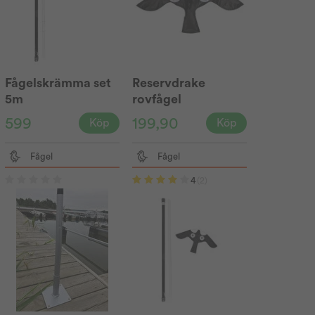
Fågelskrämma set
Reservdrake
5m
rovfågel
599
199,90
Köp
Köp
Fågel
Fågel
4
(2)