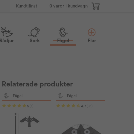
0
varor i kundvagn
Kundtjänst
Rådjur
Sork
Fågel
Fler
Relaterade produkter
Fågel
Fågel
5
(1)
4.7
(31)