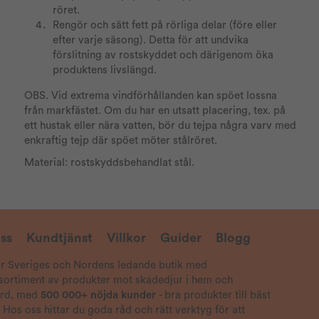
röret.
Rengör och sätt fett på rörliga delar (före eller
efter varje säsong). Detta för att undvika
förslitning av rostskyddet och därigenom öka
produktens livslängd.
OBS. Vid extrema vindförhållanden kan spöet lossna
från markfästet. Om du har en utsatt placering, tex. på
ett hustak eller nära vatten, bör du tejpa några varv med
enkraftig tejp där spöet möter stålröret.
Material: rostskyddsbehandlat stål.
ss
Kundtjänst
Villkor
Guider
Blogg
är Sveriges och Nordens ledande butik med
 sortiment av produkter mot skadedjur i hem och
ård, med
500 000+ nöjda kunder
- bra produkter till bäst
! Hos oss hittar du goda råd och rätt verktyg för att