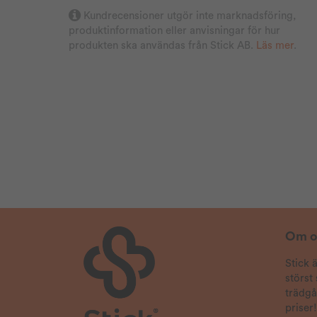
Kundrecensioner utgör inte marknadsföring,
produktinformation eller anvisningar för hur
produkten ska användas från Stick AB.
Läs mer
.
Om o
Stick 
störst
trädg
priser