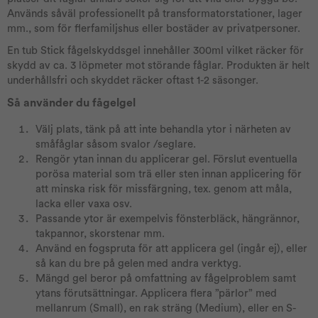
Används såväl professionellt på transformatorstationer, lager
mm., som för flerfamiljshus eller bostäder av privatpersoner.
En tub Stick fågelskyddsgel innehåller 300ml vilket räcker för
skydd av ca. 3 löpmeter mot störande fåglar. Produkten är helt
underhållsfri och skyddet räcker oftast 1-2 säsonger.
Så använder du fågelgel
Välj plats, tänk på att inte behandla ytor i närheten av
småfåglar såsom svalor /seglare.
Rengör ytan innan du applicerar gel. Förslut eventuella
porösa material som trä eller sten innan applicering för
att minska risk för missfärgning, tex. genom att måla,
lacka eller vaxa osv.
Passande ytor är exempelvis fönsterbläck, hängrännor,
takpannor, skorstenar mm.
Använd en fogspruta för att applicera gel (ingår ej), eller
så kan du bre på gelen med andra verktyg.
Mängd gel beror på omfattning av fågelproblem samt
ytans förutsättningar. Applicera flera ”pärlor” med
mellanrum (Small), en rak sträng (Medium), eller en S-