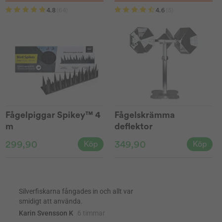
4.8
(64)
4.6
(5)
Fågelpiggar Spikey™ 4
Fågelskrämma
m
deflektor
299,90
349,90
Köp
Köp