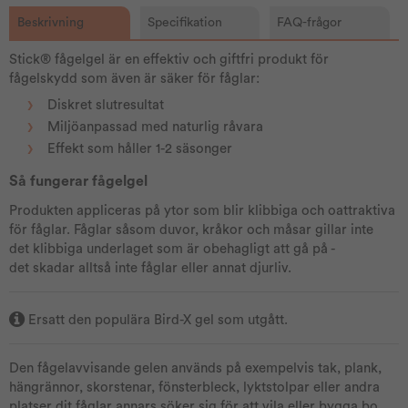
Beskrivning
Specifikation
FAQ-frågor
Stick® fågelgel är en effektiv och giftfri produkt för
fågelskydd som även är säker för fåglar:
Diskret slutresultat
Miljöanpassad med naturlig råvara
Effekt som håller 1-2 säsonger
Så fungerar fågelgel
Produkten appliceras på ytor som blir klibbiga och oattraktiva
för fåglar. Fåglar såsom duvor, kråkor och måsar gillar inte
det klibbiga underlaget som är obehagligt att gå på -
det skadar alltså inte fåglar eller annat djurliv.
Ersatt den populära Bird-X gel som utgått.
Den fågelavvisande gelen används på exempelvis tak, plank,
hängrännor, skorstenar, fönsterbleck, lyktstolpar eller andra
platser dit fåglar annars söker sig för att vila eller bygga bo.