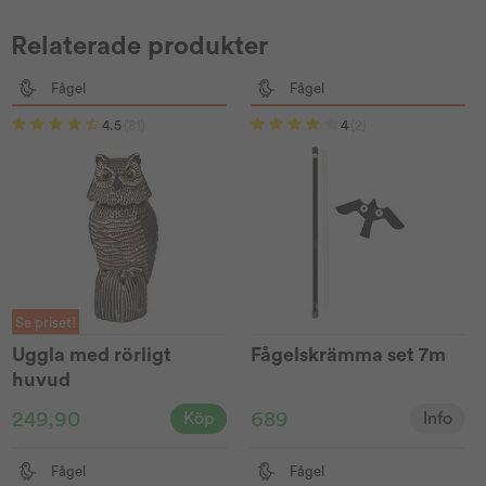
Relaterade produkter
Fågel
Fågel
4.5
(81)
4
(2)
Se priset!
Uggla med rörligt
Fågelskrämma set 7m
huvud
249,90
689
Köp
Info
Fågel
Fågel