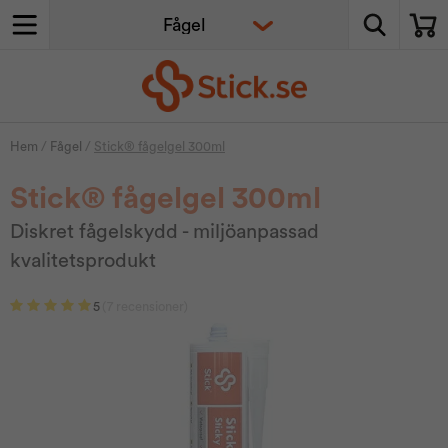
Hem
/
Fågel
/
Stick® fågelgel 300ml
Stick® fågelgel 300ml
Diskret fågelskydd - miljöanpassad
kvalitetsprodukt
5
(7 recensioner)