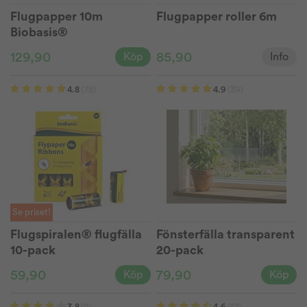
Flugpapper 10m
Flugpapper roller 6m
Biobasis®
129,90
85,90
Köp
Info
4.8
(75)
4.9
(39)
Se priset!
Flugspiralen® flugfälla
Fönsterfälla transparent
10-pack
20-pack
59,90
79,90
Köp
Köp
3.8
(9)
4.6
(12)