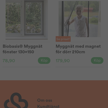
Se priset!
Biobasis® Myggnät
Myggnät med magnet
fönster 130x150
för dörr 210cm
78,90
179,90
Köp
Köp
Om oss
Kundtjänst