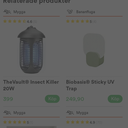
Relaterade produkter
Mygga
Bananfluga
4.6
(5)
5
(4)
TheVault® Insect Killer
Biobasis® Sticky UV
20W
Trap
399
249,90
Köp
Köp
Mygga
Mygga
5
(1)
4.9
(70)