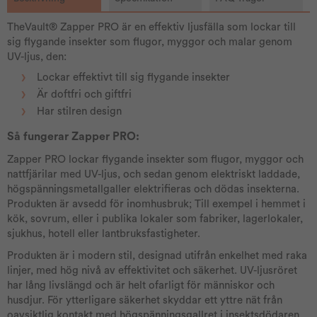
TheVault® Zapper PRO är en effektiv ljusfälla som lockar till
sig flygande insekter som flugor, myggor och malar genom
UV-ljus, den:
Lockar effektivt till sig flygande insekter
Är doftfri och giftfri
Har stilren design
Så fungerar Zapper PRO:
Zapper PRO lockar flygande insekter som flugor, myggor och
nattfjärilar med UV-ljus, och sedan genom elektriskt laddade,
högspänningsmetallgaller elektrifieras och dödas insekterna.
Produkten är avsedd för inomhusbruk; Till exempel i hemmet i
kök, sovrum, eller i publika lokaler som fabriker, lagerlokaler,
sjukhus, hotell eller lantbruksfastigheter.
Produkten är i modern stil, designad utifrån enkelhet med raka
linjer, med hög nivå av effektivitet och säkerhet. UV-ljusröret
har lång livslängd och är helt ofarligt för människor och
husdjur. För ytterligare säkerhet skyddar ett yttre nät från
oavsiktlig kontakt med högspänningsgallret i insektsdödaren.