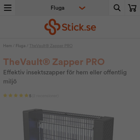
Hem
/
Fluga
/
TheVault® Zapper PRO
TheVault® Zapper PRO
Effektiv insektszapper för hem eller offentlig
miljö
5
(2 recensioner)