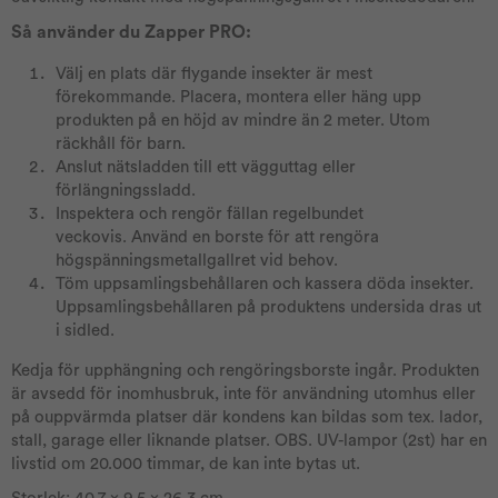
Så använder du Zapper PRO:
Välj en plats där flygande insekter är mest
förekommande. Placera, montera eller häng upp
produkten på en höjd av mindre än 2 meter. Utom
räckhåll för barn.
Anslut nätsladden till ett vägguttag eller
förlängningssladd.
Inspektera och rengör fällan regelbundet
veckovis. Använd en borste för att rengöra
högspänningsmetallgallret vid behov.
Töm uppsamlingsbehållaren och kassera döda insekter.
Uppsamlingsbehållaren på produktens undersida dras ut
i sidled.
Kedja för upphängning och rengöringsborste ingår. Produkten
är avsedd för inomhusbruk, inte för användning utomhus eller
på ouppvärmda platser där kondens kan bildas som tex. lador,
stall, garage eller liknande platser. OBS. UV-lampor (2st) har en
livstid om 20.000 timmar, de kan inte bytas ut.