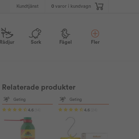
0
varor i kundvagn
Kundtjänst
Rådjur
Sork
Fågel
Fler
Relaterade produkter
Geting
Geting
4.6
(14)
4.6
(24)