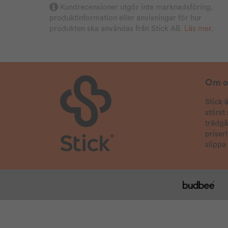
2025-07-25
Kundrecensioner utgör inte marknadsföring,
Jan Erik
Verifierad köpare
produktinformation eller anvisningar för hur
produkten ska användas från Stick AB.
Läs mer
.
2025-07-25
Hasse
Verifierad köpare
2025-07-22
Om o
Anonym
Verifierad köpare
Mycket effektiv spray. Bra att det var så hårt
Stick 
tryck i tuben, detta gjorde att man kunde hålls
störst
sig en bit från getingarna och ändå få effekt.
trädg
priser
2025-07-20
slippa
Anders
Verifierad köpare
Bästa som går att köpa
2025-07-19
Håkan
Verifierad köpare
Skummigt medel med bra tryck i sprutan.
Lämnar inga fläckar, och getingarna ser inte ut