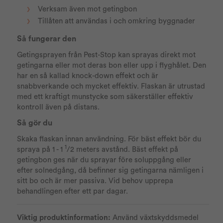
Verksam även mot getingbon
Tillåten att användas i och omkring byggnader
Så fungerar den
Getingsprayen från Pest-Stop kan sprayas direkt mot
getingarna eller mot deras bon eller upp i flyghålet. Den
har en så kallad knock-down effekt och är
snabbverkande och mycket effektiv. Flaskan är utrustad
med ett kraftigt munstycke som säkerställer effektiv
kontroll även på distans.
Så gör du
Skaka flaskan innan användning. För bäst effekt bör du
1
spraya på 1 - 1
/2 meters avstånd. Bäst effekt på
getingbon ges när du sprayar före soluppgång eller
efter solnedgång, då befinner sig getingarna nämligen i
sitt bo och är mer passiva. Vid behov upprepa
behandlingen efter ett par dagar.
Viktig produktinformation:
Använd växtskyddsmedel