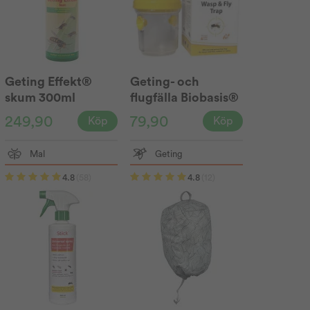
Geting Effekt®
Geting- och
skum 300ml
flugfälla Biobasis®
249,90
79,90
Köp
Köp
Mal
Geting
4.8
(58)
4.8
(12)