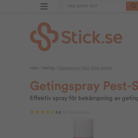
Hem
/
Geting
/
Getingspray Pest-Stop 400ml
Getingspray Pest-
Effektiv spray för bekämpning av geti
4.8
(32 recensioner)