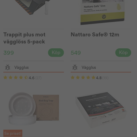
Trappit plus mot
Nattaro Safe® 12m
vägglöss 5-pack
399
549
Köp
Köp
Vägglus
Vägglus
4.6
(27)
4.8
(19)
Se priset!