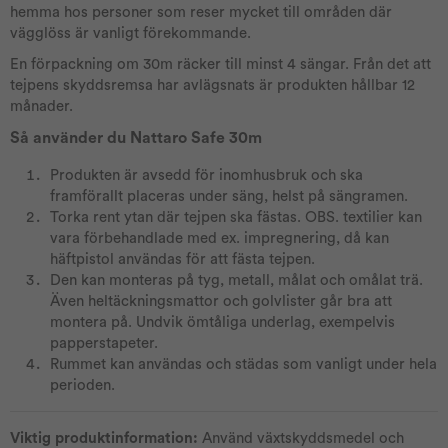
hemma hos personer som reser mycket till områden där
vägglöss är vanligt förekommande.
En förpackning om 30m räcker till minst 4 sängar. Från det att
tejpens skyddsremsa har avlägsnats är produkten hållbar 12
månader.
Så använder du Nattaro Safe 30m
Produkten är avsedd för inomhusbruk och ska
framförallt placeras under säng, helst på sängramen.
Torka rent ytan där tejpen ska fästas. OBS. textilier kan
vara förbehandlade med ex. impregnering, då kan
häftpistol användas för att fästa tejpen.
Den kan monteras på tyg, metall, målat och omålat trä.
Även heltäckningsmattor och golvlister går bra att
montera på. Undvik ömtåliga underlag, exempelvis
papperstapeter.
Rummet kan användas och städas som vanligt under hela
perioden.
Viktig produktinformation:
Använd växtskyddsmedel och