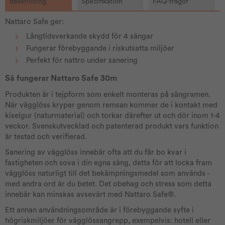
Beskrivning
Specifikation
FAQ-frågor
Nattaro Safe ger:
Långtidsverkande skydd för 4 sängar
Fungerar förebyggande i riskutsatta miljöer
Perfekt för nattro under sanering
Så fungerar Nattaro Safe 30m
Produkten är i tejpform som enkelt monteras på sängramen.
När vägglöss kryper genom remsan kommer de i kontakt med
kiselgur (naturmaterial) och torkar därefter ut och dör inom 1-4
veckor. Svenskutvecklad och patenterad produkt vars funktion
är testad och verifierad.
Sanering av vägglöss innebär ofta att du får bo kvar i
fastigheten och sova i din egna säng, detta för att locka fram
vägglöss naturligt till det bekämpningsmedel som används -
med andra ord är du betet. Det obehag och stress som detta
innebär kan minskas avsevärt med Nattaro Safe®.
Ett annan användningsområde är i förebyggande syfte i
högriskmiljöer för vägglössangrepp, exempelvis: hotell eller