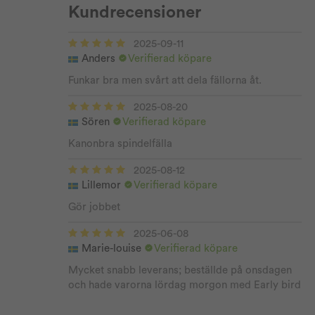
Kundrecensioner
2025-09-11
Anders
Verifierad köpare
Funkar bra men svårt att dela fällorna åt.
2025-08-20
Sören
Verifierad köpare
Kanonbra spindelfälla
2025-08-12
Lillemor
Verifierad köpare
Gör jobbet
2025-06-08
Marie-louise
Verifierad köpare
Mycket snabb leverans; beställde på onsdagen
och hade varorna lördag morgon med Early bird
(då var dessutom fredagen en röd dag). Humant
fraktpris också, 23 kronor. Produkten