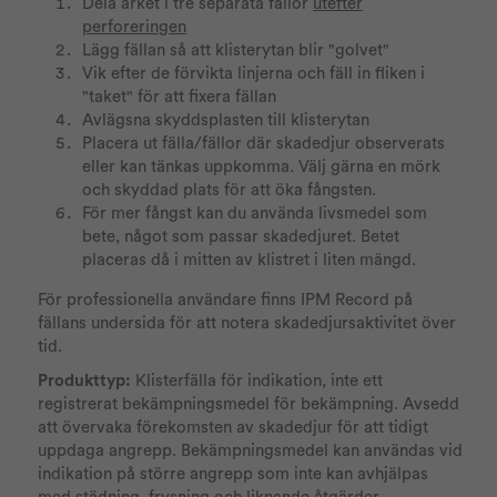
Dela arket i tre separata fällor
utefter
perforeringen
Lägg fällan så att klisterytan blir "golvet"
Vik efter de förvikta linjerna och fäll in fliken i
"taket" för att fixera fällan
Avlägsna skyddsplasten till klisterytan
Placera ut fälla/fällor där skadedjur observerats
eller kan tänkas uppkomma. Välj gärna en mörk
och skyddad plats för att öka fångsten.
För mer fångst kan du använda livsmedel som
bete, något som passar skadedjuret. Betet
placeras då i mitten av klistret i liten mängd.
För professionella användare finns IPM Record på
fällans undersida för att notera skadedjursaktivitet över
tid.
Produkttyp:
Klisterfälla för indikation, inte ett
registrerat bekämpningsmedel för bekämpning. Avsedd
att övervaka förekomsten av skadedjur för att tidigt
uppdaga angrepp. Bekämpningsmedel kan användas vid
indikation på större angrepp som inte kan avhjälpas