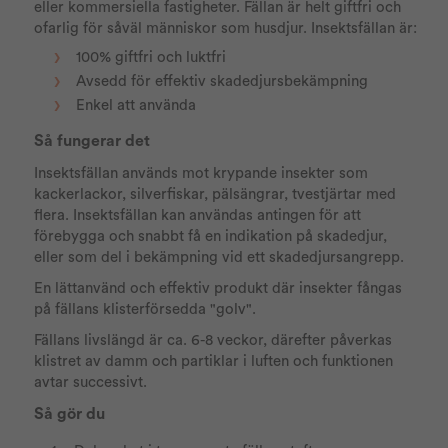
eller kommersiella fastigheter. Fällan är helt giftfri och
ofarlig för såväl människor som husdjur. Insektsfällan är:
100% giftfri och luktfri
Avsedd för effektiv skadedjursbekämpning
Enkel att använda
Så fungerar det
Insektsfällan används mot krypande insekter som
kackerlackor, silverfiskar, pälsängrar, tvestjärtar med
flera. Insektsfällan kan användas antingen för att
förebygga och snabbt få en indikation på skadedjur,
eller som del i bekämpning vid ett skadedjursangrepp.
En lättanvänd och effektiv produkt där insekter fångas
på fällans klisterförsedda "golv".
Fällans livslängd är ca. 6-8 veckor, därefter påverkas
klistret av damm och partiklar i luften och funktionen
avtar successivt.
Så gör du