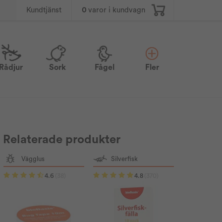
0
varor i kundvagn
Kundtjänst
Rådjur
Sork
Fågel
Fler
Relaterade produkter
Vägglus
Silverfisk
4.6
(38)
4.8
(370)