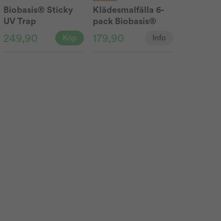
Biobasis® Sticky
Klädesmalfälla 6-
UV Trap
pack Biobasis®
249,90
179,90
Köp
Info