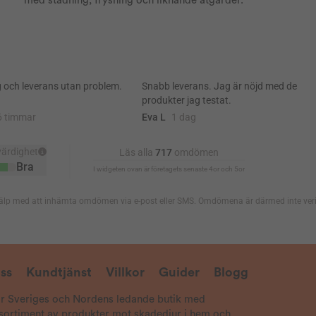
med städning, frysning och liknande åtgärder.
ss
Kundtjänst
Villkor
Guider
Blogg
är Sveriges och Nordens ledande butik med
 sortiment av produkter mot skadedjur i hem och