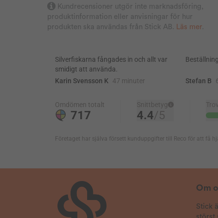
Kundrecensioner utgör inte marknadsföring,
lättanvänd.
produktinformation eller anvisningar för hur
produkten ska användas från Stick AB.
Läs mer
.
2025-06-05
Ami
Verifierad köpare
Inga konstigheter,funkar som den ska !!
2025-05-23
B Anders G
Verifierad köpare
De funkar bra, lite svåra att sära på fällorna
genom perforeringen. Snabb frakt.
2025-04-07
Peter David
Verifierad köpare
Bra
2025-01-16
Anonym
Verifierad köpare
Om o
Enkelt men välfungerande!
Stick 
2024-11-08
störst