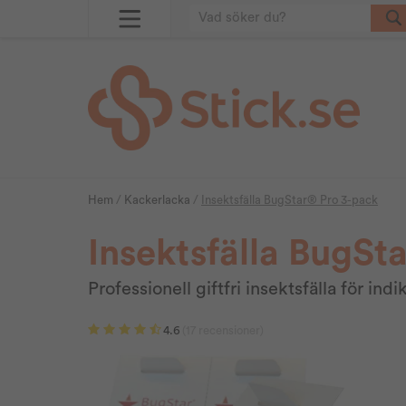
Hem
/
Kackerlacka
/
Insektsfälla BugStar® Pro 3-pack
Insektsfälla BugSt
Professionell giftfri insektsfälla för in
4.6
(17 recensioner)