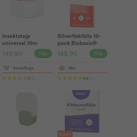
Insektstejp
Silverfiskfälla 10-
universal 10m
pack Biobasis®
Biobasis®
149,90
148,90
Köp
Köp
Bananfluga
Mal
5
(4)
4.8
(91)
Nyhet!