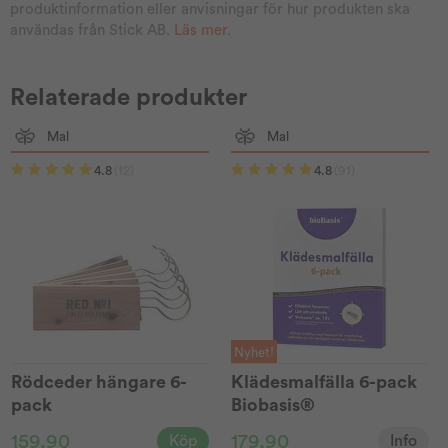
produktinformation eller anvisningar för hur produkten ska
användas från Stick AB.
Läs mer
.
Relaterade produkter
Mal
Mal
4.8
(12)
4.8
(91)
Nyhet!
Rödceder hängare 6-
Klädesmalfälla 6-pack
pack
Biobasis®
159,90
179,90
Köp
Info