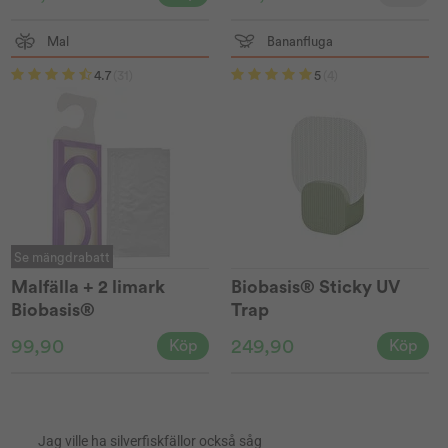
Mal
Bananfluga
4.7
(31)
5
(4)
Se mängdrabatt
Malfälla + 2 limark
Biobasis® Sticky UV
Biobasis®
Trap
99,90
249,90
Köp
Köp