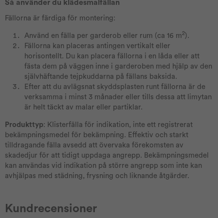
Så använder du klädesmalfällan
Fällorna är färdiga för montering:
2
Använd en fälla per garderob eller rum (ca 16 m
).
Fällorna kan placeras antingen vertikalt eller
horisontellt. Du kan placera fällorna i en låda eller att
fästa dem på väggen inne i garderoben med hjälp av den
självhäftande tejpkuddarna på fällans baksida.
Efter att du avlägsnat skyddsplasten runt fällorna är de
verksamma i minst 3 månader eller tills dessa att limytan
är helt täckt av malar eller partiklar.
Produkttyp
: Klisterfälla för indikation, inte ett registrerat
bekämpningsmedel för bekämpning. Effektiv och starkt
tilldragande fälla avsedd att övervaka förekomsten av
skadedjur för att tidigt uppdaga angrepp. Bekämpningsmedel
kan användas vid indikation på större angrepp som inte kan
avhjälpas med städning, frysning och liknande åtgärder.
Kundrecensioner