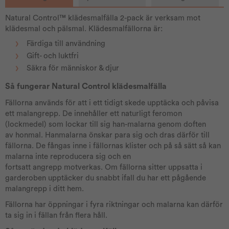
Natural Control™ klädesmalfälla 2-pack är verksam mot
klädesmal och pälsmal. Klädesmalfällorna är:
Färdiga till användning
Gift- och luktfri
Säkra för människor & djur
Så fungerar Natural Control klädesmalfälla
Fällorna används för att i ett tidigt skede upptäcka och påvisa
ett malangrepp. De innehåller ett naturligt feromon
(lockmedel) som lockar till sig han-malarna genom doften
av honmal. Hanmalarna önskar para sig och dras därför till
fällorna. De fångas inne i fällornas klister och på så sätt så kan
malarna inte reproducera sig och en
fortsatt angrepp motverkas. Om fällorna sitter uppsatta i
garderoben upptäcker du snabbt ifall du har ett pågående
malangrepp i ditt hem.
Fällorna har öppningar i fyra riktningar och malarna kan därför
ta sig in i fällan från flera håll.