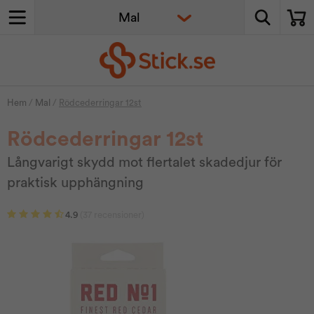
Hem
/
Mal
/
Rödcederringar 12st
Rödcederringar 12st
Långvarigt skydd mot flertalet skadedjur för
praktisk upphängning
4.9
(37 recensioner)