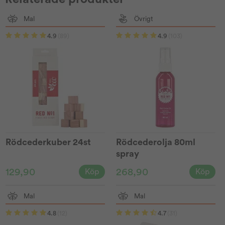
Mal
Övrigt
4.9
(89)
4.9
(103)
Rödcederkuber 24st
Rödcederolja 80ml
spray
129,90
268,90
Köp
Köp
Mal
Mal
4.8
(12)
4.7
(31)