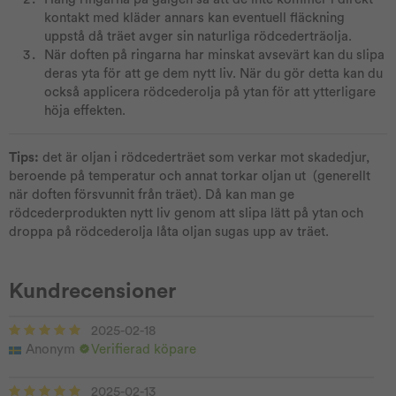
kontakt med kläder annars kan eventuell fläckning
uppstå då träet avger sin naturliga rödcederträolja.
När doften på ringarna har minskat avsevärt kan du slipa
deras yta för att ge dem nytt liv. När du gör detta kan du
också applicera rödcederolja på ytan för att ytterligare
höja effekten.
Tips:
det är oljan i rödcederträet som verkar mot skadedjur,
beroende på temperatur och annat torkar oljan ut (generellt
när doften försvunnit från träet). Då kan man ge
rödcederprodukten nytt liv genom att slipa lätt på ytan och
droppa på rödcederolja låta oljan sugas upp av träet.
Kundrecensioner
2025-02-18
Anonym
Verifierad köpare
2025-02-13