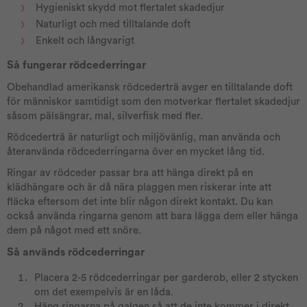
Hygieniskt skydd mot flertalet skadedjur
Naturligt och med tilltalande doft
Enkelt och långvarigt
Så fungerar rödcederringar
Obehandlad amerikansk rödcederträ avger en tilltalande doft
för människor samtidigt som den motverkar flertalet skadedjur
såsom pälsängrar, mal, silverfisk med fler.
Rödcederträ är naturligt och miljövänlig, man använda och
återanvända rödcederringarna över en mycket lång tid.
Ringar av rödceder passar bra att hänga direkt på en
klädhängare och är då nära plaggen men riskerar inte att
fläcka eftersom det inte blir någon direkt kontakt. Du kan
också använda ringarna genom att bara lägga dem eller hänga
dem på något med ett snöre.
Så används rödcederringar
Placera 2-5 rödcederringar per garderob, eller 2 stycken
om det exempelvis är en låda.
Häng ringarna på galgen så att de inte kommer i direkt