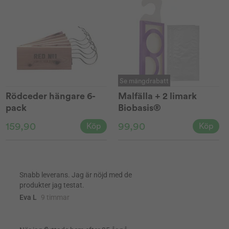
Se mängdrabatt
Rödceder hängare 6-
Malfälla + 2 limark
pack
Biobasis®
159,90
99,90
Köp
Köp