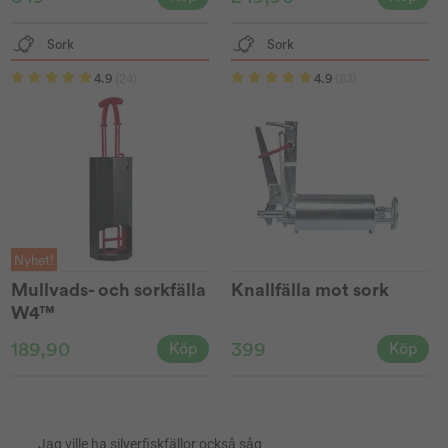
Sork
Sork
4.9
(24)
4.9
(83)
Nyhet!
Mullvads- och sorkfälla
Knallfälla mot sork
W4™
189,90
399
Köp
Köp