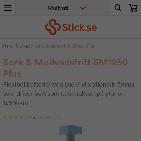
Hem
/
Mullvad
/
Sork & Mullvadsfritt SM1250 Plus
Sork & Mullvadsfritt SM1250
Plus
Flexibel batteridriven ljud-/ vibrationsskrämma
som driver bort sork och mullvad på ytor om
1250kvm
4.3
(3 recensioner)