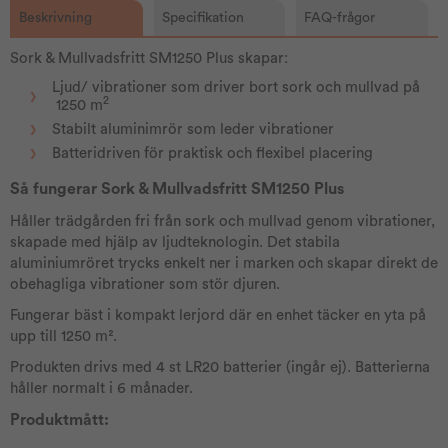
Beskrivning
Specifikation
FAQ-frågor
Sork & Mullvadsfritt SM1250 Plus skapar:
Ljud/ vibrationer som driver bort sork och mullvad på
2
1250 m
Stabilt aluminimrör som leder vibrationer
Batteridriven för praktisk och flexibel placering
Så fungerar Sork & Mullvadsfritt SM1250 Plus
Håller trädgården fri från sork och mullvad genom vibrationer,
skapade med hjälp av ljudteknologin. Det stabila
aluminiumröret trycks enkelt ner i marken och skapar direkt de
obehagliga vibrationer som stör djuren.
Fungerar bäst i kompakt lerjord där en enhet täcker en yta på
upp till 1250 m².
Produkten drivs med 4 st LR20 batterier (ingår ej). Batterierna
håller normalt i 6 månader.
Produktmått: