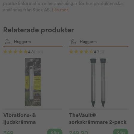
produktinformation eller anvisningar för hur produkten ska
användas från Stick AB.
Läs mer
.
Relaterade produkter
Huggorm
Huggorm
4.8
(100)
4.7
(3)
Vibrations- &
TheVault®
ljudskrämma
sorkskrämmare 2-pack
TheVault®
349
249,90
Köp
Köp