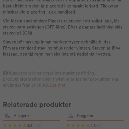
därför placeras i en solig del av trädgården. Skrämmaren får
bäst effekt om den är placerad i kompakt lerjord. Täckytan
minskar vid placering i t.ex. sandjord.
Vid första användning: Placera ut staven i ett soligt läge, låt
staven vara avslagen (OFF-läge). Efter 2 dagars laddning slås
staven på (ON).
Staven bör tas upp innan marken fryser och tjäle bildas.
Förvara rengjord stav inomhus under vintern. Staven är IP44
klassad, den tål regn men ska inte stå nedsänkt i vatten.
Kundrecensioner utgör inte marknadsföring,
produktinformation eller anvisningar för hur produkten ska
användas från Stick AB.
Läs mer
.
Relaterade produkter
Huggorm
Huggorm
4.8
(100)
4.8
(38)