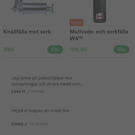
Nyhet!
Knallfälla mot sork
Mullvads- och sorkfälla
W4™
399
189,90
Köp
Köp