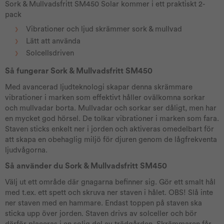
Sork & Mullvadsfritt SM450 Solar kommer i ett praktiskt 2-
pack
Vibrationer och ljud skrämmer sork & mullvad
Lätt att använda
Solcellsdriven
Så fungerar Sork & Mullvadsfritt SM450
Med avancerad ljudteknologi skapar denna skrämmare
vibrationer i marken som effektivt håller ovälkomna sorkar
och mullvadar borta. Mullvadar och sorkar ser dåligt, men har
en mycket god hörsel. De tolkar vibrationer i marken som fara.
Staven sticks enkelt ner i jorden och aktiveras omedelbart för
att skapa en obehaglig miljö för djuren genom de lågfrekventa
ljudvågorna.
Så använder du Sork & Mullvadsfritt SM450
Välj ut ett område där gnagarna befinner sig. Gör ett smalt hål
med t.ex. ett spett och skruva ner staven i hålet. OBS! Slå inte
ner staven med en hammare. Endast toppen på staven ska
sticka upp över jorden. Staven drivs av solceller och bör