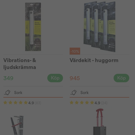
-10%
Vibrations- &
Värdekit - huggorm
ljudskrämma
TheVault®
349
945
Köp
Köp
Sork
Sork
4.9
(83)
4.9
(24)