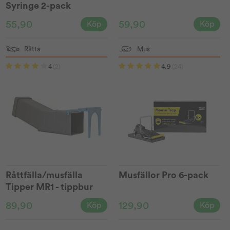
Syringe 2-pack
55,90
59,90
Köp
Köp
Råtta
Mus
4
(2)
4.9
(24)
Råttfälla/musfälla
Musfällor Pro 6-pack
Tipper MR1 - tippbur
89,90
129,90
Köp
Köp