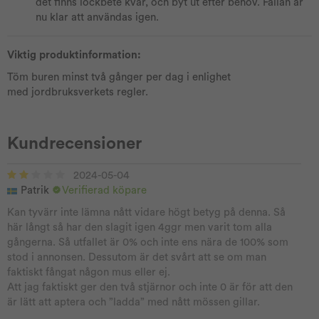
det finns lockbete kvar, och byt ut efter behov. Fällan är
nu klar att användas igen.
Viktig produktinformation:
Töm buren minst två gånger per dag i enlighet
med jordbruksverkets regler.
Kundrecensioner
2024-05-04
Patrik
Verifierad köpare
Kan tyvärr inte lämna nått vidare högt betyg på denna. Så
här långt så har den slagit igen 4ggr men varit tom alla
gångerna. Så utfallet är 0% och inte ens nära de 100% som
stod i annonsen. Dessutom är det svårt att se om man
faktiskt fångat någon mus eller ej.
Att jag faktiskt ger den två stjärnor och inte 0 är för att den
är lätt att aptera och ”ladda” med nått mössen gillar.