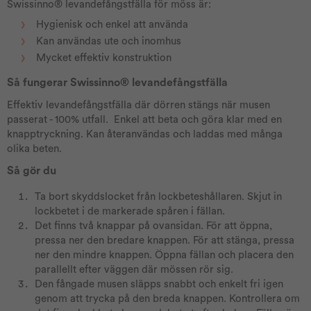
Swissinno® levandefångstfälla för möss är:
Hygienisk och enkel att använda
Kan användas ute och inomhus
Mycket effektiv konstruktion
Så fungerar Swissinno® levandefångstfälla
Effektiv levandefångstfälla där dörren stängs när musen
passerat - 100% utfall. Enkel att beta och göra klar med en
knapptryckning. Kan återanvändas och laddas med många
olika beten.
Så gör du
Ta bort skyddslocket från lockbeteshållaren. Skjut in
lockbetet i de markerade spåren i fällan.
Det finns två knappar på ovansidan. För att öppna,
pressa ner den bredare knappen. För att stänga, pressa
ner den mindre knappen. Öppna fällan och placera den
parallellt efter väggen där mössen rör sig.
Den fångade musen släpps snabbt och enkelt fri igen
genom att trycka på den breda knappen. Kontrollera om