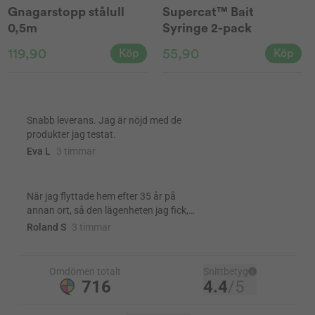
Gnagarstopp stålull
Supercat™ Bait
0,5m
Syringe 2-pack
119,90
55,90
Köp
Köp