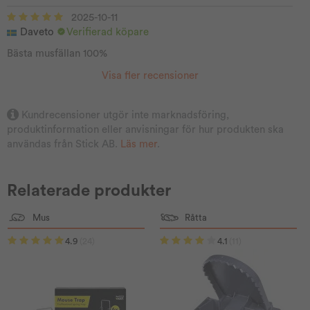
2025-10-11
Daveto
Verifierad köpare
Bästa musfällan 100%
Visa fler recensioner
Kundrecensioner utgör inte marknadsföring,
produktinformation eller anvisningar för hur produkten ska
användas från Stick AB.
Läs mer
.
Relaterade produkter
Mus
Råtta
4.9
(24)
4.1
(11)