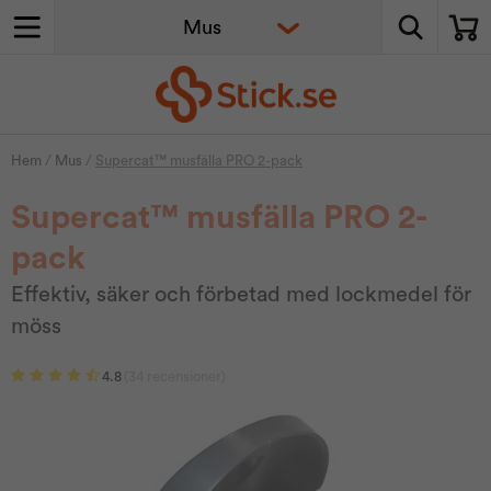
Hem
/
Mus
/
Supercat™ musfälla PRO 2-pack
Supercat™ musfälla PRO 2-
pack
Effektiv, säker och förbetad med lockmedel för
möss
4.8
(34 recensioner)