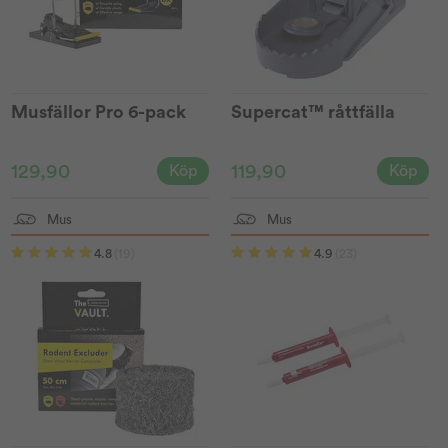
Musfällor Pro 6-pack
Supercat™ råttfälla
129,90
119,90
Köp
Köp
Mus
Mus
4.8
(19)
4.9
(23)