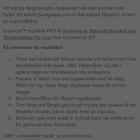
Att slänga fångsten görs hygieniskt helt utan kontakt med
bytet. Ett enkelt handgrepp och du kan släppa fångsten direkt i
en sopbehållare.
Supercat™ musfälla PRO är
godkänd av Naturvårdsverket som
fångstredskap för mus
med typnummer S71.
Så använder du musfällan
Tryck ned spaken på fällans baksida och ta bort det röda
skyddshöljet från betet. OBS. Fällan låser sig inte i
apterat läge om skyddshöljet inte avlägsnats.
Placera ut fällan med den öppna sidan mot en vägg.
Möss rör sig oftast längs skyddade musstråk utmed
väggar.
Kontrollera fällan för fångst regelbundet.
Töm fällan vid fångst genom att trycka ned spaken så att
fångsten lossnar, gärna direkt över en soppåse.
Börja om igen med punkt 2. Fyll på betet när detta blivit
för gammalt eller förbrukats.
OBS! Lockmedlet består av jordnötssmör.