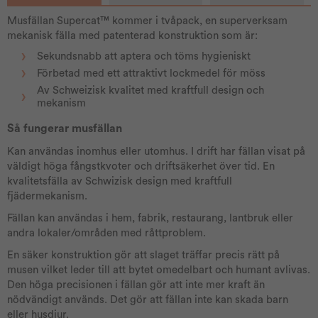
Musfällan Supercat™ kommer i tvåpack, en superverksam
mekanisk fälla med patenterad konstruktion som är:
Sekundsnabb att aptera och töms hygieniskt
Förbetad med ett attraktivt lockmedel för möss
Av Schweizisk kvalitet med kraftfull design och
mekanism
Så fungerar musfällan
Kan användas inomhus eller utomhus. I drift har fällan visat på
väldigt höga fångstkvoter och driftsäkerhet över tid. En
kvalitetsfälla av Schwizisk design med kraftfull
fjädermekanism.
Fällan kan användas i hem, fabrik, restaurang, lantbruk eller
andra lokaler/områden med råttproblem.
En säker konstruktion gör att slaget träffar precis rätt på
musen vilket leder till att bytet omedelbart och humant avlivas.
Den höga precisionen i fällan gör att inte mer kraft än
nödvändigt används. Det gör att fällan inte kan skada barn
eller husdjur.