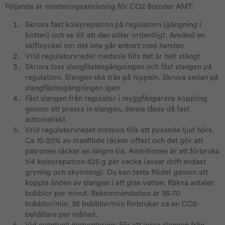
Följande är monteringsanvisning för CO2 Booster AMT:
Skruva fast kolsyrepatron på regulatorn (gängning i
botten) och se till att den sitter ordentligt. Använd en
skiftnyckel om det inte går enbart med handen.
Vrid regulatorvredet medsols tills det är helt stängt.
Skruva loss slangfästesgängningen och fäst slangen på
regulatorn. Slangen ska träs på nippeln. Skruva sedan på
slangfästesgängningen igen.
Fäst slangen från regulator i myggfångarens koppling
genom att pressa in slangen, denna låses då fast
automatiskt.
Vrid regulatorvredet motsols tills ett pysande ljud hörs.
Ca 10-20% av maxflöde räcker oftast och det gör att
patronen räcker en längre tid. Ambitionen är att förbruka
1/4 kolsyrepatron 425 g per vecka (avser drift endast
gryning och skymning). Du kan testa flödet genom att
koppla änden av slangen i ett glas vatten. Räkna antalet
bubblor per minut. Rekommendation är 35-70
bubblor/min. 35 bubblor/min förbrukar ca en CO2-
behållare per månad.