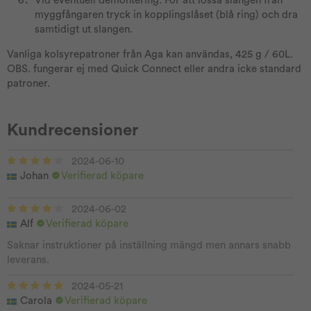
Vid eventuell demontering: För att lossa slangen från
myggfångaren tryck in kopplingslåset (blå ring) och dra
samtidigt ut slangen.
Vanliga kolsyrepatroner från Aga kan användas, 425 g / 60L.
OBS. fungerar ej med Quick Connect eller andra icke standard
patroner.
Kundrecensioner
2024-06-10
Johan
Verifierad köpare
2024-06-02
Alf
Verifierad köpare
Saknar instruktioner på inställning mängd men annars snabb
leverans.
2024-05-21
Carola
Verifierad köpare