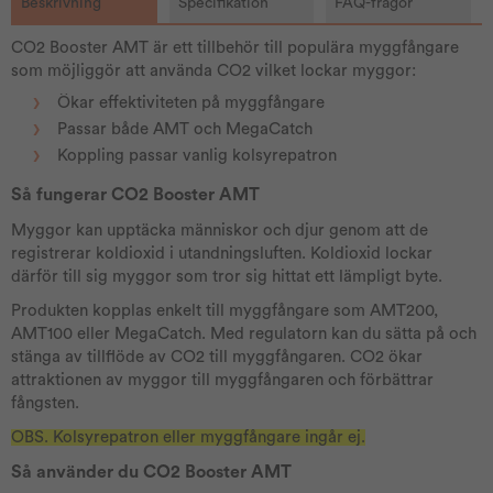
Beskrivning
Specifikation
FAQ-frågor
CO2 Booster AMT är ett tillbehör till populära myggfångare
som möjliggör att använda CO2 vilket lockar myggor:
Ökar effektiviteten på myggfångare
Passar både AMT och MegaCatch
Koppling passar vanlig kolsyrepatron
Så fungerar CO2 Booster AMT
Myggor kan upptäcka människor och djur genom att de
registrerar koldioxid i utandningsluften. Koldioxid lockar
därför till sig myggor som tror sig hittat ett lämpligt byte.
Produkten kopplas enkelt till myggfångare som AMT200,
AMT100 eller MegaCatch. Med regulatorn kan du sätta på och
stänga av tillflöde av CO2 till myggfångaren. CO2 ökar
attraktionen av myggor till myggfångaren och förbättrar
fångsten.
OBS. Kolsyrepatron eller myggfångare ingår ej.
Så använder du CO2 Booster AMT