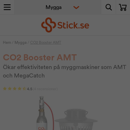
Hem
/
Mygga
/
CO2 Booster AMT
CO2 Booster AMT
Ökar effektiviteten på myggmaskiner som AMT
och MegaCatch
4.5
(4 recensioner)