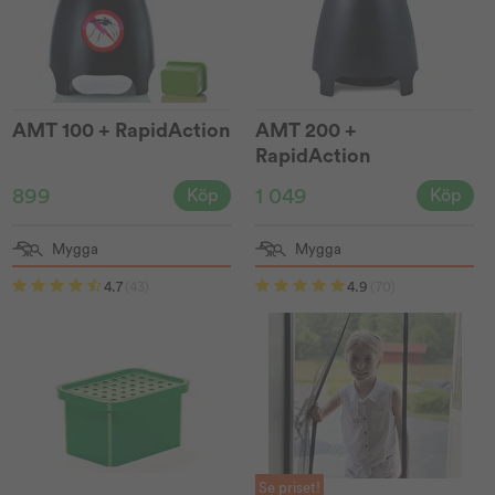
AMT 100 + RapidAction
AMT 200 +
RapidAction
899
1 049
Köp
Köp
Mygga
Mygga
4.7
(43)
4.9
(70)
Se priset!