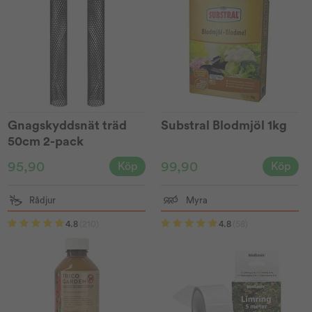
Gnagskyddsnät träd
Substral Blodmjöl 1kg
50cm 2-pack
95,90
99,90
Köp
Köp
Rådjur
Myra
4.8
(210)
4.8
(58)