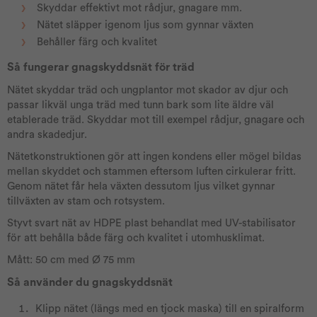
Skyddar effektivt mot rådjur, gnagare mm.
Nätet släpper igenom ljus som gynnar växten
Behåller färg och kvalitet
Så fungerar gnagskyddsnät för träd
Nätet skyddar träd och ungplantor mot skador av djur och
passar likväl unga träd med tunn bark som lite äldre väl
etablerade träd. Skyddar mot till exempel rådjur, gnagare och
andra skadedjur.
Nätetkonstruktionen gör att ingen kondens eller mögel bildas
mellan skyddet och stammen eftersom luften cirkulerar fritt.
Genom nätet får hela växten dessutom ljus vilket gynnar
tillväxten av stam och rotsystem.
Styvt svart nät av HDPE plast behandlat med UV-stabilisator
för att behålla både färg och kvalitet i utomhusklimat.
Mått: 50 cm med Ø 75 mm
Så använder du gnagskyddsnät
Klipp nätet (längs med en tjock maska) till en spiralform