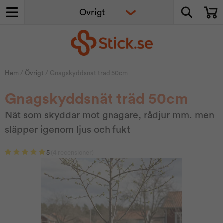
Hem
/
Övrigt
/
Gnagskyddsnät träd 50cm
Gnagskyddsnät träd 50cm
Nät som skyddar mot gnagare, rådjur mm. men
släpper igenom ljus och fukt
5
(4 recensioner)