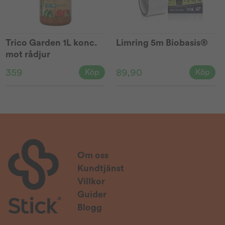
Trico Garden 1L konc.
Limring 5m Biobasis®
mot rådjur
359
89,90
Köp
Köp
Om oss
Kundtjänst
Villkor
Guider
Blogg