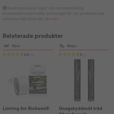
Kundrecensioner utgör inte marknadsföring,
produktinformation eller anvisningar för hur produkten ska
användas från Stick AB.
Läs mer
.
Relaterade produkter
Myra
Rådjur
4.8
(58)
5
(1)
Limring 5m Biobasis®
Gnagskyddsnät träd