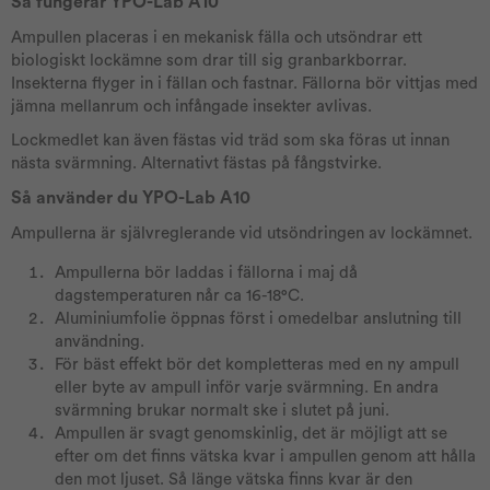
Så fungerar YPO-Lab A10
Ampullen placeras i en mekanisk fälla och utsöndrar ett
biologiskt lockämne som drar till sig granbarkborrar.
Insekterna flyger in i fällan och fastnar. Fällorna bör vittjas med
jämna mellanrum och infångade insekter avlivas.
Lockmedlet kan även fästas vid träd som ska föras ut innan
nästa svärmning. Alternativt fästas på fångstvirke.
Så använder du YPO-Lab A10
Ampullerna är självreglerande vid utsöndringen av lockämnet.
Ampullerna bör laddas i fällorna i maj då
dagstemperaturen når ca 16-18°C.
Aluminiumfolie öppnas först i omedelbar anslutning till
användning.
För bäst effekt bör det kompletteras med en ny ampull
eller byte av ampull inför varje svärmning. En andra
svärmning brukar normalt ske i slutet på juni.
Ampullen är svagt genomskinlig, det är möjligt att se
efter om det finns vätska kvar i ampullen genom att hålla
den mot ljuset. Så länge vätska finns kvar är den