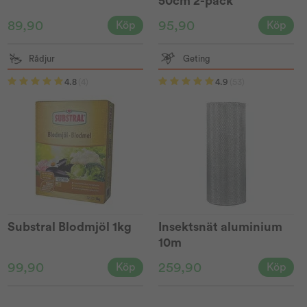
50cm 2-pack
89,90
95,90
Köp
Köp
Rådjur
Geting
4.8
(4)
4.9
(53)
Substral Blodmjöl 1kg
Insektsnät aluminium
10m
99,90
259,90
Köp
Köp