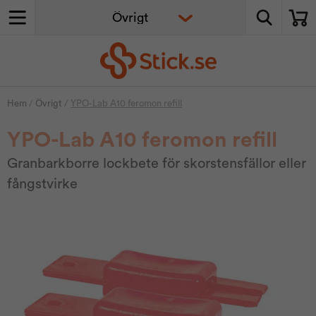
Hem
/
Övrigt
/
YPO-Lab A10 feromon refill
YPO-Lab A10 feromon refill
Granbarkborre lockbete för skorstensfällor eller
fångstvirke