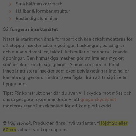
Små hål/maskor/mesh
Hållbar & formbar struktur
Beständig aluminium
Så fungerar insektsnätet
Nätet är starkt men ändå formbart och kan enkelt monteras för
att stoppa insekter såsom getingar, fläskängrar, pälsängrar
och malar vid ventiler, takfot, luftspalter eller andra liknande
öppningar. Den finmaskiga meshen gör att inte ens mycket
små insekter kan ta sig igenom. Aluminium som material
innebär att stora insekter som exempelvis getingar inte heller
kan äta sig igenom. Hindrar även fåglar från att ta sig in eller
bygga bon.
Tips: För konstruktioner där du även vill skydda mot möss och
andra gnagare rekommenderar vi att
gnagarskyddsnät
monteras utanpå insektsnätet för ett komplett skydd.
Välj storlek:
Produkten finns i två varianter, "
Höjd" 20 eller
60 cm
valbart vid köpknappen.