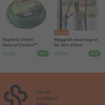
Se priset!
Fågelnät 2x10m
Myggnät med magnet
Natural Control™
för dörr 210cm
85,90
179,90
Köp
Köp
Om oss
Kundtjänst
Villkor