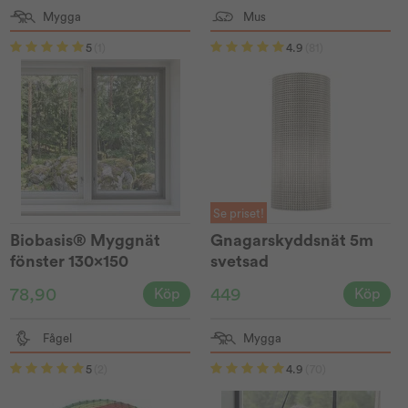
Mygga
Mus
5
(1)
4.9
(81)
Se priset!
Biobasis® Myggnät
Gnagarskyddsnät 5m
fönster 130x150
svetsad
78,90
449
Köp
Köp
Fågel
Mygga
5
(2)
4.9
(70)