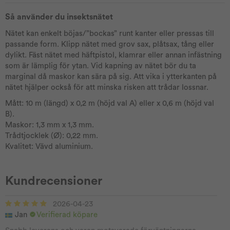
Så använder du insektsnätet
Nätet kan enkelt böjas/”bockas” runt kanter eller pressas till
passande form. Klipp nätet med grov sax, plåtsax, tång eller
dylikt. Fäst nätet med häftpistol, klamrar eller annan infästning
som är lämplig för ytan. Vid kapning av nätet bör du ta
marginal då maskor kan sära på sig. Att vika i ytterkanten på
nätet hjälper också för att minska risken att trådar lossnar.
Mått: 10 m (längd) x 0,2 m (höjd val A) eller x 0,6 m (höjd val
B).
Maskor: 1,3 mm x 1,3 mm.
Trådtjocklek (Ø): 0,22 mm.
Kvalitet: Vävd aluminium.
Kundrecensioner
2026-04-23
Jan
Verifierad köpare