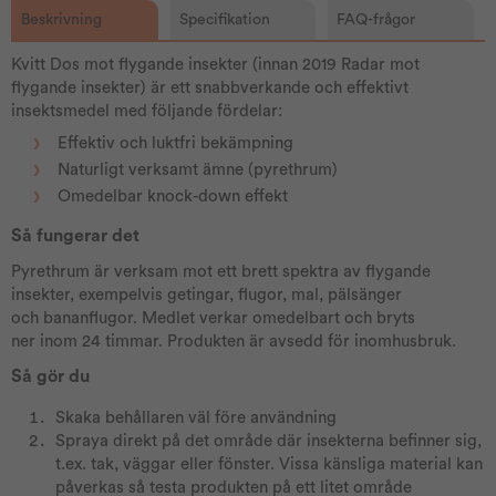
Beskrivning
Specifikation
FAQ-frågor
Kvitt Dos mot flygande insekter (innan 2019 Radar mot
flygande insekter) är ett snabbverkande och effektivt
insektsmedel med följande fördelar:
Effektiv och luktfri bekämpning
Naturligt verksamt ämne (pyrethrum)
Omedelbar knock-down effekt
Så fungerar det
Pyrethrum är verksam mot ett brett spektra av flygande
insekter, exempelvis getingar, flugor, mal, pälsänger
och bananflugor. Medlet verkar omedelbart och bryts
ner inom 24 timmar. Produkten är avsedd för inomhusbruk.
Så gör du
Skaka behållaren väl före användning
Spraya direkt på det område där insekterna befinner sig,
t.ex. tak, väggar eller fönster. Vissa känsliga material kan
påverkas så testa produkten på ett litet område