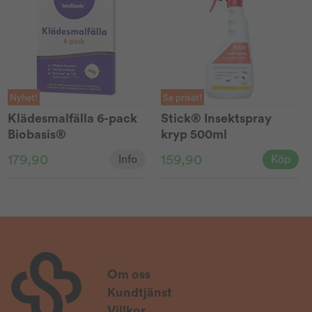
Nyhet!
Se priset!
Klädesmalfälla 6-pack
Stick® Insektspray
Biobasis®
kryp 500ml
179,90
159,90
Info
Köp
Om oss
Kundtjänst
Villkor