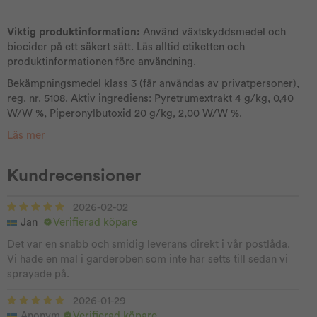
Viktig produktinformation:
Använd växtskyddsmedel och
biocider på ett säkert sätt. Läs alltid etiketten och
produktinformationen före användning.
Bekämpningsmedel klass 3 (får användas av privatpersoner),
reg. nr. 5108. Aktiv ingrediens: Pyretrumextrakt 4 g/kg, 0,40
W/W %, Piperonylbutoxid 20 g/kg, 2,00 W/W %.
Läs mer
Kundrecensioner
2026-02-02
Jan
Verifierad köpare
Det var en snabb och smidig leverans direkt i vår postlåda.
Vi hade en mal i garderoben som inte har setts till sedan vi
sprayade på.
2026-01-29
Anonym
Verifierad köpare