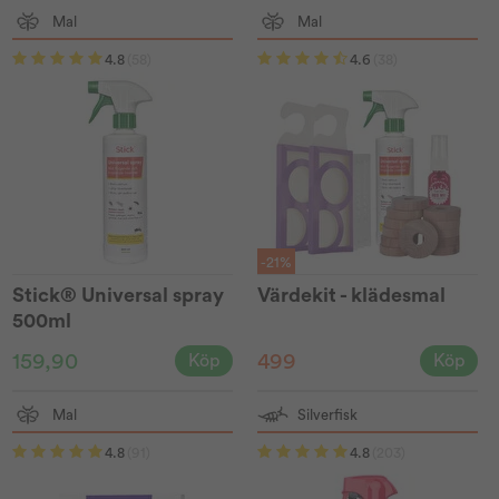
Mal
Mal
4.8
(58)
4.6
(38)
-21%
Stick® Universal spray
Värdekit - klädesmal
500ml
159,90
499
Köp
Köp
Mal
Silverfisk
4.8
(91)
4.8
(203)