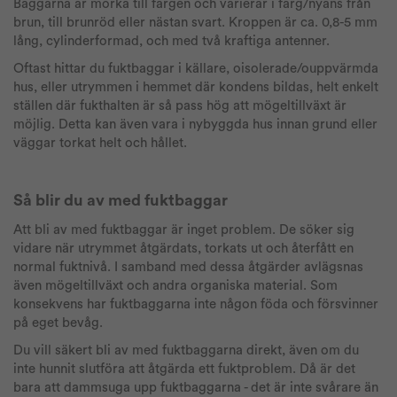
Baggarna är mörka till färgen och varierar i färg/nyans från
brun, till brunröd eller nästan svart. Kroppen är ca. 0,8-5 mm
lång, cylinderformad, och med två kraftiga antenner.
Oftast hittar du fuktbaggar i källare, oisolerade/ouppvärmda
hus, eller utrymmen i hemmet där kondens bildas, helt enkelt
ställen där fukthalten är så pass hög att mögeltillväxt är
möjlig. Detta kan även vara i nybyggda hus innan grund eller
väggar torkat helt och hållet.
Så blir du av med fuktbaggar
Att bli av med fuktbaggar är inget problem. De söker sig
vidare när utrymmet åtgärdats, torkats ut och återfått en
normal fuktnivå. I samband med dessa åtgärder avlägsnas
även mögeltillväxt och andra organiska material. Som
konsekvens har fuktbaggarna inte någon föda och försvinner
på eget bevåg.
Du vill säkert bli av med fuktbaggarna direkt, även om du
inte hunnit slutföra att åtgärda ett fuktproblem. Då är det
bara att dammsuga upp fuktbaggarna - det är inte svårare än