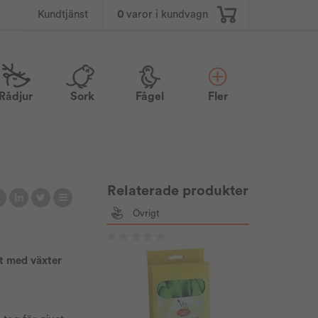
0
varor i kundvagn
Kundtjänst
Rådjur
Sork
Fågel
Fler
Relaterade produkter
Övrigt
kt med växter