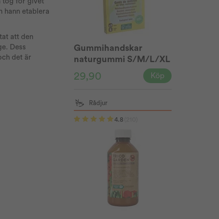
 tog för givet
en hann etablera
at att den
ge. Dess
Gummihandskar
och det är
naturgummi S/M/L/XL
29,90
Köp
Rådjur
4.8
(210)