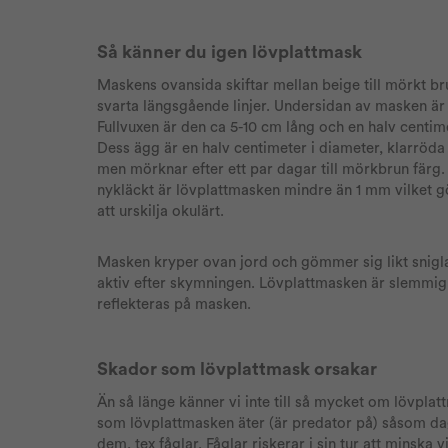
Så känner du igen lövplattmask
Maskens ovansida skiftar mellan beige till mörkt br
svarta längsgående linjer. Undersidan av masken är
Fullvuxen är den ca 5-10 cm lång och en halv centim
Dess ägg är en halv centimeter i diameter, klarröda
men mörknar efter ett par dagar till mörkbrun färg
nykläckt är lövplattmasken mindre än 1 mm vilket g
att urskilja okulärt.
Masken kryper ovan jord och gömmer sig likt snigla
aktiv efter skymningen. Lövplattmasken är slemmig v
reflekteras på masken.
Skador som lövplattmask orsakar
Än så länge känner vi inte till så mycket om lövpla
som lövplattmasken äter (är predator på) såsom da
dem, tex fåglar. Fåglar riskerar i sin tur att minska