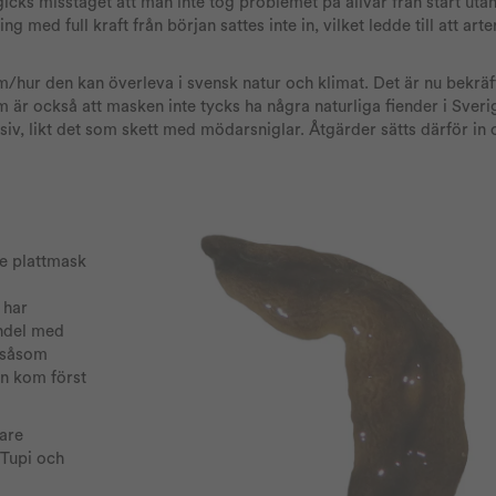
cks misstaget att man inte tog problemet på allvar från start utan
g med full kraft från början sattes inte in, vilket ledde till att art
hur den kan överleva i svensk natur och klimat. Det är nu bekräft
m är också att masken inte tycks ha några naturliga fiender i Sveri
osiv, likt det som skett med mödarsniglar. Åtgärder sätts därför in 
e plattmask
 har
andel med
, såsom
en kom först
are
 Tupi och