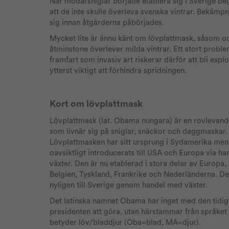
När mödarsniglar började etablera sig i Sverige begi
att de inte skulle överleva svenska vintrar. Bekämpnin
sig innan åtgärderna påbörjades.
Mycket lite är ännu känt om lövplattmask, såsom om/
åtminstone överlever milda vintrar. Ett stort proble
framfart som invasiv art riskerar därför att bli expl
ytterst viktigt att förhindra spridningen.
Kort om lövplattmask
Lövplattmask (lat. Obama nungara) är en rovlevand
som livnär sig på sniglar, snäckor och daggmaskar.
Lövplattmasken har sitt ursprung i Sydamerika men
oavsiktligt introducerats till USA och Europa via h
växter. Den är nu etablerad i stora delar av Europa
Belgien, Tyskland, Frankrike och Nederländerna. D
nyligen till Sverige genom handel med växter.
Det latinska namnet Obama har inget med den tidig
presidenten att göra, utan härstammar från språket
betyder löv/bladdjur (Oba=blad, MA=djur).