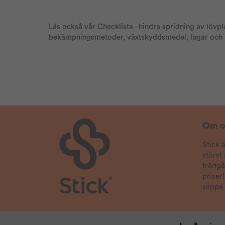
Läs också vår Checklista - hindra spridning av lövp
bekämpningsmetoder, växtskyddsmedel, lagar och re
Om o
Stick 
störst
trädg
priser
slippa