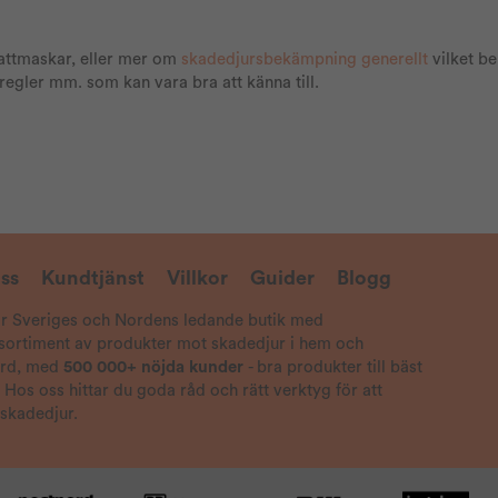
lattmaskar, eller mer om
skadedjursbekämpning generellt
vilket b
gler mm. som kan vara bra att känna till.
ss
Kundtjänst
Villkor
Guider
Blogg
är Sveriges och Nordens ledande butik med
 sortiment av produkter mot skadedjur i hem och
ård, med
500 000+ nöjda kunder
- bra produkter till bäst
! Hos oss hittar du goda råd och rätt verktyg för att
 skadedjur.