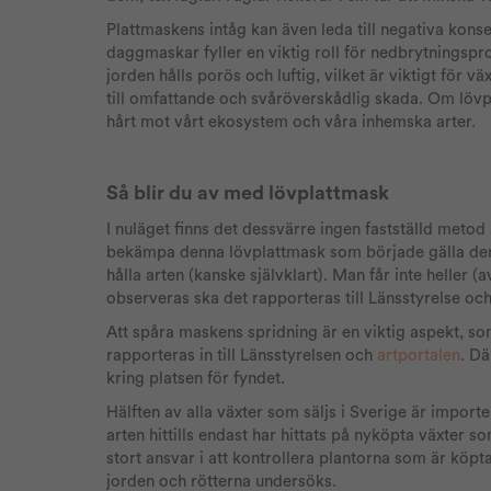
Plattmaskens intåg kan även leda till negativa kon
daggmaskar fyller en viktig roll för nedbrytningspr
jorden hålls porös och luftig, vilket är viktigt för
till omfattande och svåröverskådlig skada. Om lövpl
hårt mot vårt ekosystem och våra inhemska arter.
Så blir du av med lövplattmask
I nuläget finns det dessvärre ingen fastställd metod
bekämpa denna lövplattmask som började gälla den jan
hålla arten (kanske självklart). Man får inte heller (
observeras ska det rapporteras till Länsstyrelse och
Att spåra maskens spridning är en viktig aspekt, s
rapporteras in till Länsstyrelsen och
artportalen
. Dä
kring platsen för fyndet.
Hälften av alla växter som säljs i Sverige är impor
arten hittills endast har hittats på nyköpta växter 
stort ansvar i att kontrollera plantorna som är köpta 
jorden och rötterna undersöks.