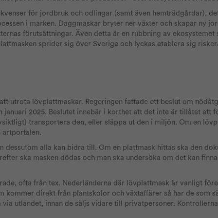
sekvenser för jordbruk och odlingar (samt även hemträdgårdar), de
ocessen i marken. Daggmaskar bryter ner växter och skapar ny jord 
 växternas förutsättningar. Även detta är en rubbning av ekosysteme
attmasken sprider sig över Sverige och lyckas etablera sig riskera
 att utrota lövplattmaskar. Regeringen fattade ett beslut om nödåtg
uari 2025. Beslutet innebär i korthet att det inte är tillåtet att f
avsiktligt) transportera den, eller släppa ut den i miljön. Om en löv
 artportalen.
om dessutom alla kan bidra till. Om en plattmask hittas ska den d
refter ska masken dödas och man ska undersöka om det kan finnas 
terade, ofta från tex. Nederländerna där lövplattmask är vanligt 
som kommer direkt från plantskolor och växtaffärer så har de som säl
via utlandet, innan de säljs vidare till privatpersoner. Kontrollerna