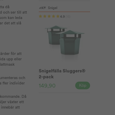
tta då
Snigel
och ser till att
4.9
(15)
t som kan leda
r det att slå
ärder för att
öda upp eller
plattmask
Snigelfälla Sluggers®
2-pack
okumenteras och
fler individer
149,90
Köp
förekommande. Då
jer växter ett
 innebär att