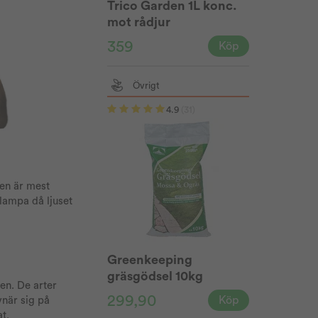
Trico Garden 1L konc.
mot rådjur
359
Köp
Övrigt
4.9
(31)
Den är mest
lampa då ljuset
Greenkeeping
gräsgödsel 10kg
en. De arter
299,90
Köp
när sig på
t.