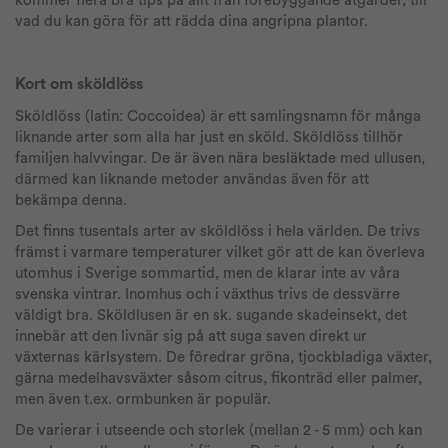
kommer flera bra tips på allt från förebyggande åtgärder, till
vad du kan göra för att rädda dina angripna plantor.
Kort om sköldlöss
Sköldlöss (latin: Coccoidea) är ett samlingsnamn för många
liknande arter som alla har just en sköld. Sköldlöss tillhör
familjen halvvingar. De är även nära besläktade med ullusen,
därmed kan liknande metoder användas även för att
bekämpa denna.
Det finns tusentals arter av sköldlöss i hela världen. De trivs
främst i varmare temperaturer vilket gör att de kan överleva
utomhus i Sverige sommartid, men de klarar inte av våra
svenska vintrar. Inomhus och i växthus trivs de dessvärre
väldigt bra. Sköldlusen är en sk. sugande skadeinsekt, det
innebär att den livnär sig på att suga saven direkt ur
växternas kärlsystem. De föredrar gröna, tjockbladiga växter,
gärna medelhavsväxter såsom citrus, fikonträd eller palmer,
men även t.ex. ormbunken är populär.
De varierar i utseende och storlek (mellan 2 - 5 mm) och kan