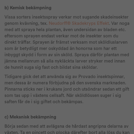
b) Kemisk bekämpning
Vissa sorters insektsspray verkar mot sugande skadeinsekter
genom kvävning, tex.
Neudorff® Skadekryps Effekt
. Var noga
med att spraya hela plantan, även undersidan av bladen etc.
eftersom sprayen endast verkar mot de insekter som du
direkt träffar. Sprayen är främst verksam mot sköldluslarven
som är betydligt mer oskyddad än honorna som har ett
inbyggt skydd i form av sin sköld. Spraya därför plantan med
jämna mellanrum så alla nykläckta larver stryker med innan
de hunnit suga sig fast och bildat sina sköldar.
Tidigare gick det att använda sig av Provado insektspinnar,
men dessa är numera förbjudna på den svenska marknaden.
Pinnarna sticks ner i krukans jord och utsöndrar sedan ett gift
som tas upp i växtens cellsaft. När sköldlössen suger i sig
saften får de i sig giftet och bekämpas.
c) Mekanisk bekämpning
Börja sedan med att avlägsna de hårdast angripna delarna av
växten. Ta en pincett och plocka därefter bort alla löss du kan