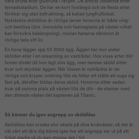
vara bruna eller gulbruna i färgen. De ändrar utseende efter
levnadsstadium. De har en kort livslängd och de flesta arter
förökar sig utan befruktning, så kallad jungfrufödsel.
Nykläckta sköldlöss är rörliga larver honorna är både ving-
och benlösa (dvs. immobila och fastnaglade på växten vilket
kan försvåra bekämpning), medan hanarna däremot är
rörliga hela sitt liv.
En hona lägger upp till 3000 ägg. Äggen har hon under
skölden eller i en ansamling av vaxtrådar. Hos vissa arter dör
honan direkt då hon lagt sina ägg, men hennes sköld sitter
kvar och skyddar äggen. När lössen är nykläckta är de
rörliga och kryper omkring tills de hittar ett ställe att suga sig
fast på, därefter bildas deras sköld. Honorna sitter sedan
kvar på samma plats på växten tills de dör - de stannar med
den döende växten likt kaptenen på Titanic.
Så känner du igen angrepp av sköldlöss
Sköldlöss kan orsaka stor skada på dina krukväxter, så det är
väl värt att lära dig känna igen hur ett angrepp ser ut på ett
tidigt stadie så du kan stoppa det i tid: