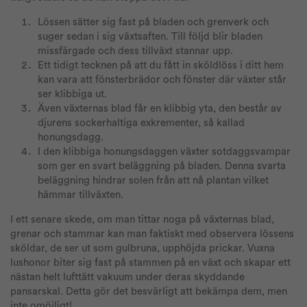
Lössen sätter sig fast på bladen och grenverk och
suger sedan i sig växtsaften. Till följd blir bladen
missfärgade och dess tillväxt stannar upp.
Ett tidigt tecknen på att du fått in sköldlöss i ditt hem
kan vara att fönsterbrädor och fönster där växter står
ser klibbiga ut.
Även växternas blad får en klibbig yta, den består av
djurens sockerhaltiga exkrementer, så kallad
honungsdagg.
I den klibbiga honungsdaggen växter sotdaggsvampar
som ger en svart beläggning på bladen. Denna svarta
beläggning hindrar solen från att nå plantan vilket
hämmar tillväxten.
I ett senare skede, om man tittar noga på växternas blad,
grenar och stammar kan man faktiskt med observera lössens
sköldar, de ser ut som gulbruna, upphöjda prickar. Vuxna
lushonor biter sig fast på stammen på en växt och skapar ett
nästan helt lufttätt vakuum under deras skyddande
pansarskal. Detta gör det besvärligt att bekämpa dem, men
inte omöjligt!