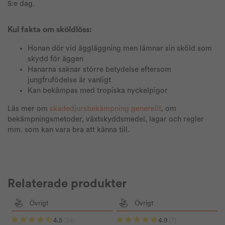
5:e dag.
Kul fakta om sköldlöss:
Honan dör vid äggläggning men lämnar sin sköld som
skydd för äggen
Hanarna saknar större betydelse eftersom
jungfrufödelse är vanligt
Kan bekämpas med tropiska nyckelpigor
Läs mer om
skadedjursbekämpning generellt
, om
bekämpningsmetoder, växtskyddsmedel, lagar och regler
mm. som kan vara bra att känna till.
Relaterade produkter
Övrigt
Övrigt
4.5
(34)
4.9
(7)