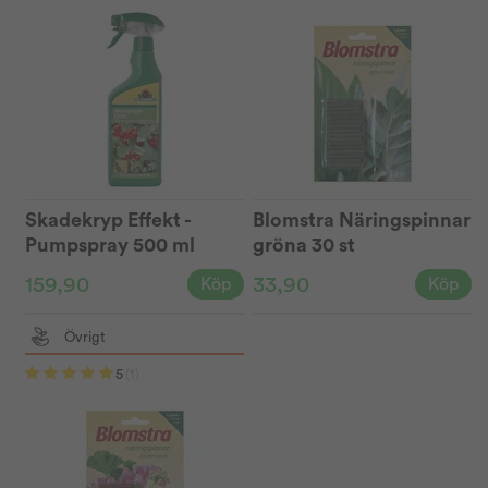
Skadekryp Effekt -
Blomstra Näringspinnar
Pumpspray 500 ml
gröna 30 st
159,90
33,90
Köp
Köp
Övrigt
5
(1)