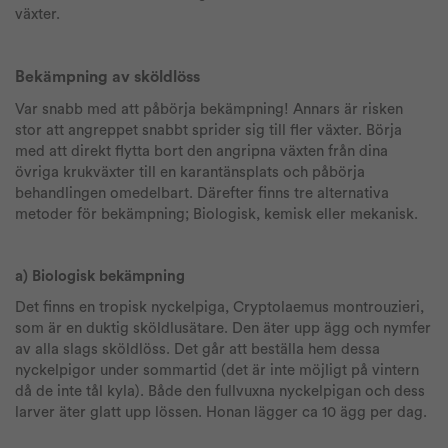
växter.
Bekämpning av sköldlöss
Var snabb med att påbörja bekämpning! Annars är risken
stor att angreppet snabbt sprider sig till fler växter. Börja
med att direkt flytta bort den angripna växten från dina
övriga krukväxter till en karantänsplats och påbörja
behandlingen omedelbart. Därefter finns tre alternativa
metoder för bekämpning; Biologisk, kemisk eller mekanisk.
a) Biologisk bekämpning
Det finns en tropisk nyckelpiga, Cryptolaemus montrouzieri,
som är en duktig sköldlusätare. Den äter upp ägg och nymfer
av alla slags sköldlöss. Det går att beställa hem dessa
nyckelpigor under sommartid (det är inte möjligt på vintern
då de inte tål kyla). Både den fullvuxna nyckelpigan och dess
larver äter glatt upp lössen. Honan lägger ca 10 ägg per dag.