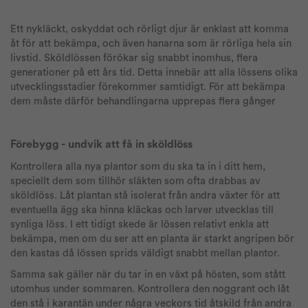
Ett nykläckt, oskyddat och rörligt djur är enklast att komma
åt för att bekämpa, och även hanarna som är rörliga hela sin
livstid. Sköldlössen förökar sig snabbt inomhus, flera
generationer på ett års tid. Detta innebär att alla lössens olika
utvecklingsstadier förekommer samtidigt. För att bekämpa
dem måste därför behandlingarna upprepas flera gånger
Förebygg - undvik att få in sköldlöss
Kontrollera alla nya plantor som du ska ta in i ditt hem,
speciellt dem som tillhör släkten som ofta drabbas av
sköldlöss. Låt plantan stå isolerat från andra växter för att
eventuella ägg ska hinna kläckas och larver utvecklas till
synliga löss. I ett tidigt skede är lössen relativt enkla att
bekämpa, men om du ser att en planta är starkt angripen bör
den kastas då lössen sprids väldigt snabbt mellan plantor.
Samma sak gäller när du tar in en växt på hösten, som stått
utomhus under sommaren. Kontrollera den noggrant och låt
den stå i karantän under några veckors tid åtskild från andra