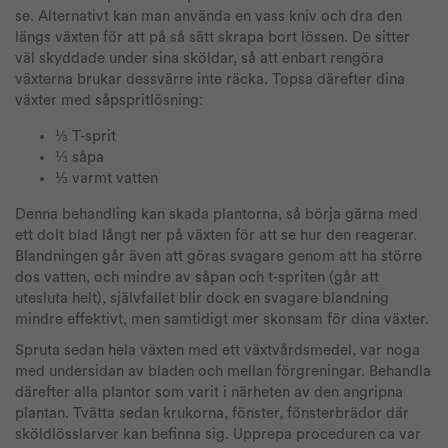
se. Alternativt kan man använda en vass kniv och dra den
längs växten för att på så sätt skrapa bort lössen. De sitter
väl skyddade under sina sköldar, så att enbart rengöra
växterna brukar dessvärre inte räcka. Topsa därefter dina
växter med såpspritlösning:
⅓ T-sprit
⅓ såpa
⅓ varmt vatten
Denna behandling kan skada plantorna, så börja gärna med
ett dolt blad långt ner på växten för att se hur den reagerar.
Blandningen går även att göras svagare genom att ha större
dos vatten, och mindre av såpan och t-spriten (går att
utesluta helt), självfallet blir dock en svagare blandning
mindre effektivt, men samtidigt mer skonsam för dina växter.
Spruta sedan hela växten med ett växtvårdsmedel, var noga
med undersidan av bladen och mellan förgreningar. Behandla
därefter alla plantor som varit i närheten av den angripna
plantan. Tvätta sedan krukorna, fönster, fönsterbrädor där
sköldlösslarver kan befinna sig. Upprepa proceduren ca var