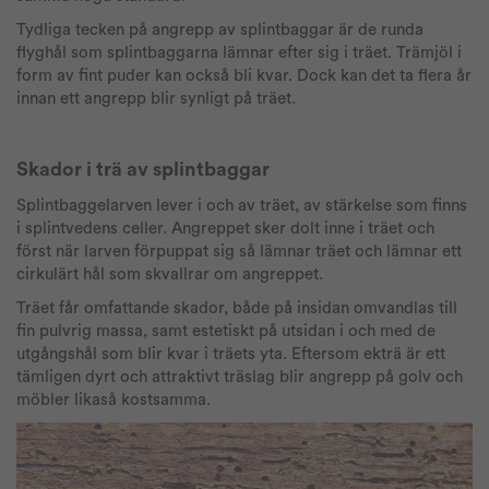
Tydliga tecken på angrepp av splintbaggar är de runda
flyghål som splintbaggarna lämnar efter sig i träet. Trämjöl i
form av fint puder kan också bli kvar. Dock kan det ta flera år
innan ett angrepp blir synligt på träet.
Skador i trä av splintbaggar
Splintbaggelarven lever i och av träet, av stärkelse som finns
i splintvedens celler. Angreppet sker dolt inne i träet och
först när larven förpuppat sig så lämnar träet och lämnar ett
cirkulärt hål som skvallrar om angreppet.
Träet får omfattande skador, både på insidan omvandlas till
fin pulvrig massa, samt estetiskt på utsidan i och med de
utgångshål som blir kvar i träets yta. Eftersom ekträ är ett
tämligen dyrt och attraktivt träslag blir angrepp på golv och
möbler likaså kostsamma.