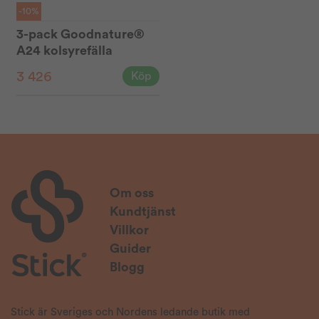
-10%
3-pack Goodnature®
A24 kolsyrefälla
3 426
Köp
Om oss
Kundtjänst
Villkor
Guider
Blogg
Stick är Sveriges och Nordens ledande butik med