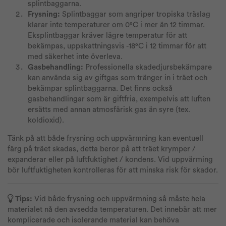
splintbaggarna.
Frysning:
Splintbaggar som angriper tropiska träslag
klarar inte temperaturer om 0°C i mer än 12 timmar.
Eksplintbaggar kräver lägre temperatur för att
bekämpas, uppskattningsvis -18°C i 12 timmar för att
med säkerhet inte överleva.
Gasbehandling:
Professionella skadedjursbekämpare
kan använda sig av giftgas som tränger in i träet och
bekämpar splintbaggarna. Det finns också
gasbehandlingar som är giftfria, exempelvis att luften
ersätts med annan atmosfärisk gas än syre (tex.
koldioxid).
Tänk på att både frysning och uppvärmning kan eventuell
färg på träet skadas, detta beror på att träet krymper /
expanderar eller på luftfuktighet / kondens. Vid uppvärming
bör luftfuktigheten kontrolleras för att minska risk för skador.
Tips:
Vid både frysning och uppvärmning så måste hela
materialet nå den avsedda temperaturen. Det innebär att mer
komplicerade och isolerande material kan behöva