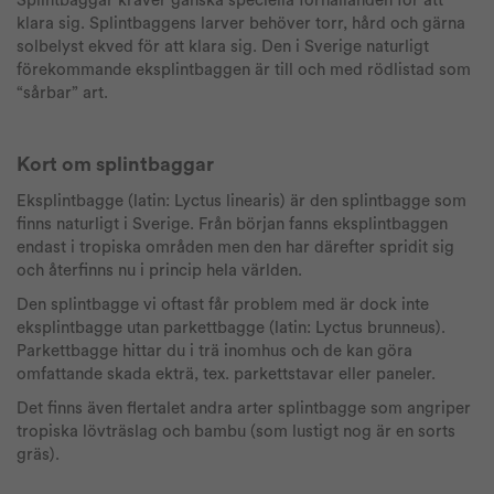
Splintbaggar kräver ganska speciella förhållanden för att
klara sig. Splintbaggens larver behöver torr, hård och gärna
solbelyst ekved för att klara sig. Den i Sverige naturligt
förekommande eksplintbaggen är till och med rödlistad som
“sårbar” art.
Kort om splintbaggar
Eksplintbagge (latin: Lyctus linearis) är den splintbagge som
finns naturligt i Sverige. Från början fanns eksplintbaggen
endast i tropiska områden men den har därefter spridit sig
och återfinns nu i princip hela världen.
Den splintbagge vi oftast får problem med är dock inte
eksplintbagge utan parkettbagge (latin: Lyctus brunneus).
Parkettbagge hittar du i trä inomhus och de kan göra
omfattande skada ekträ, tex. parkettstavar eller paneler.
Det finns även flertalet andra arter splintbagge som angriper
tropiska lövträslag och bambu (som lustigt nog är en sorts
gräs).