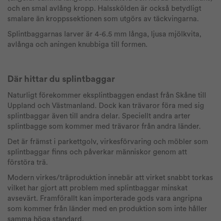
och en smal avlång kropp. Halsskölden är också betydligt
smalare än kroppssektionen som utgörs av täckvingarna.
Splintbaggarnas larver är 4-6.5 mm långa, ljusa mjölkvita,
avlånga och aningen knubbiga till formen.
Där hittar du splintbaggar
Naturligt förekommer eksplintbaggen endast från Skåne till
Uppland och Västmanland. Dock kan trävaror föra med sig
splintbaggar även till andra delar. Speciellt andra arter
splintbagge som kommer med trävaror från andra länder.
Det är främst i parkettgolv, virkesförvaring och möbler som
splintbaggar finns och påverkar människor genom att
förstöra trä.
Modern virkes/träproduktion innebär att virket snabbt torkas
vilket har gjort att problem med splintbaggar minskat
avsevärt. Framförallt kan importerade gods vara angripna
som kommer från länder med en produktion som inte håller
samma höga standard.