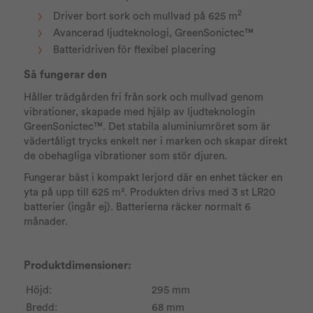
2
Driver bort sork och mullvad på 625 m
Avancerad ljudteknologi, GreenSonictec™
Batteridriven för flexibel placering
Så fungerar den
Håller trädgården fri från sork och mullvad genom
vibrationer, skapade med hjälp av ljudteknologin
GreenSonictec™. Det stabila aluminiumröret som är
vädertåligt trycks enkelt ner i marken och skapar direkt
de obehagliga vibrationer som stör djuren.
Fungerar bäst i kompakt lerjord där en enhet täcker en
yta på upp till 625 m². Produkten drivs med 3 st LR20
batterier (ingår ej). Batterierna räcker normalt 6
månader.
Produktdimensioner:
Höjd:
295 mm
Bredd:
68 mm