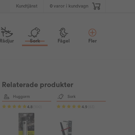
0
varor i kundvagn
Kundtjänst
Rådjur
Sork
Fågel
Fler
Relaterade produkter
Huggorm
Sork
4.8
(100)
4.9
(83)