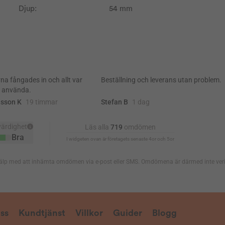
Djup:
54 mm
ss
Kundtjänst
Villkor
Guider
Blogg