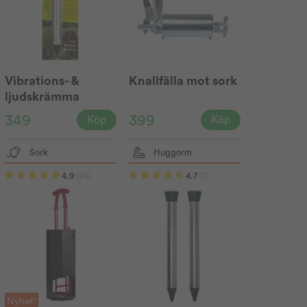
Vibrations- &
Knallfälla mot sork
ljudskrämma
TheVault®
349
399
Köp
Köp
Sork
Huggorm
4.9
(24)
4.7
(3)
Nyhet!