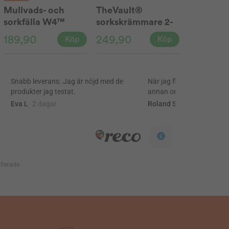
Mullvads- och
TheVault®
sorkfälla W4™
sorkskrämmare 2-
pack
189,90
249,90
Köp
Köp