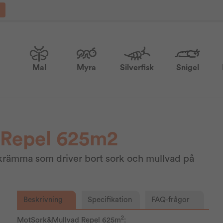
Mal
Myra
Silverfisk
Snigel
Repel 625m2
sskrämma som driver bort sork och mullvad på
Beskrivning
Specifikation
FAQ-frågor
2
MotSork&Mullvad Repel 625m
: