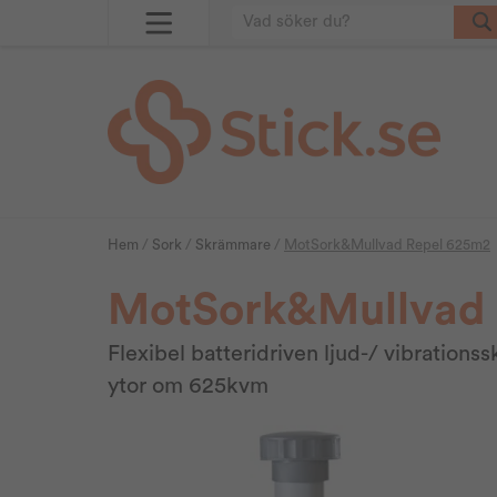
Hem
/
Sork
/
Skrämmare
/
MotSork&Mullvad Repel 625m2
MotSork&Mullvad 
Flexibel batteridriven ljud-/ vibration
ytor om 625kvm