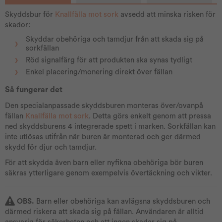
Skyddsbur för
Knallfälla mot sork
avsedd att minska risken för
skador:
Skyddar obehöriga och tamdjur från att skada sig på
sorkfällan
Röd signalfärg för att produkten ska synas tydligt
Enkel placering/monering direkt över fällan
Så fungerar det
Den specialanpassade skyddsburen monteras över/ovanpå
fällan
Knallfälla mot sork
. Detta görs enkelt genom att pressa
ned skyddsburens 4 integrerade spett i marken. Sorkfällan kan
inte utlösas utifrån när buren är monterad och ger därmed
skydd för djur och tamdjur.
För att skydda även barn eller nyfikna obehöriga bör buren
säkras ytterligare genom exempelvis övertäckning och vikter.
OBS.
Barn eller obehöriga kan avlägsna skyddsburen och
därmed riskera att skada sig på fällan. Användaren är alltid