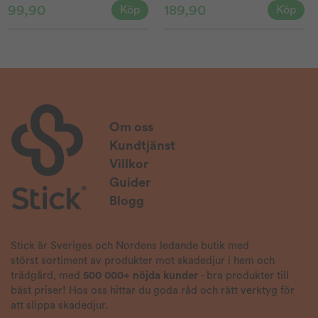
99,90
189,90
Köp
Köp
Om oss
Kundtjänst
Villkor
Guider
Blogg
Stick är Sveriges och Nordens ledande butik med
störst sortiment av produkter mot skadedjur i hem och
trädgård, med
500 000+ nöjda kunder
- bra produkter till
bäst priser! Hos oss hittar du goda råd och rätt verktyg för
att slippa skadedjur.