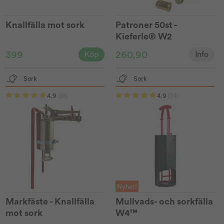
Knallfälla mot sork
Patroner 50st -
Kieferle® W2
399
260,90
Köp
Info
Sork
Sork
4.9
(28)
4.9
(24)
Nyhet!
Markfäste - Knallfälla
Mullvads- och sorkfälla
mot sork
W4™