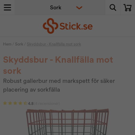
Hem
/
Sork
/
Skyddsbur - Knallfälla mot sork
Skyddsbur - Knallfälla mot
sork
Robust gallerbur med markspett för säker
placering av sorkfälla
4.8
(4 recensioner)