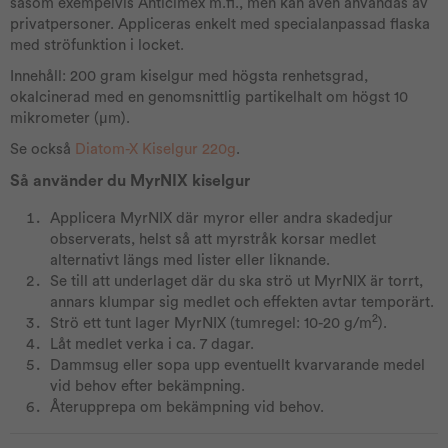
såsom exempelvis Anticimex m.fl., men kan även användas av
privatpersoner. Appliceras enkelt med specialanpassad flaska
med ströfunktion i locket.
Innehåll: 200 gram kiselgur med högsta renhetsgrad,
okalcinerad med en genomsnittlig partikelhalt om högst 10
mikrometer (µm).
Se också
Diatom-X Kiselgur 220g
.
Så använder du MyrNIX kiselgur
Applicera MyrNIX där myror eller andra skadedjur
observerats, helst så att myrstråk korsar medlet
alternativt längs med lister eller liknande.
Se till att underlaget där du ska strö ut MyrNIX är torrt,
annars klumpar sig medlet och effekten avtar temporärt.
2
Strö ett tunt lager MyrNIX (tumregel: 10-20 g/m
).
Låt medlet verka i ca. 7 dagar.
Dammsug eller sopa upp eventuellt kvarvarande medel
vid behov efter bekämpning.
Återupprepa om bekämpning vid behov.