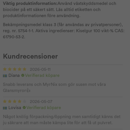
Viktig produktinformation:
Använd växtskyddsmedel och
biocider på ett säkert sätt. Läs alltid etiketten och
produktinformationen före användning.
Bekämpningsmedel klass 3 (får användas av privatpersoner),
reg. nr. 5754-1-1. Aktiva ingredienser: Kiselgur 100 vikt-% CAS:
61790-53-2.
Kundrecensioner
2026-05-11
Diana
Verifierad köpare
Snabb leverans och MyrNix som gör susen mot våra
Glansmyror👍
2026-05-07
Lovisa
Verifierad köpare
Något knölig förpackning/öppning men samtidigt känns det
ju säkrare att man måste kämpa lite för att få ut pulvret.