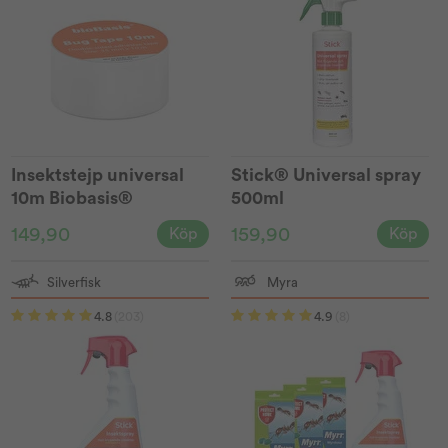
Insektstejp universal
Stick® Universal spray
10m Biobasis®
500ml
149,90
159,90
Köp
Köp
Silverfisk
Myra
4.8
(203)
4.9
(8)