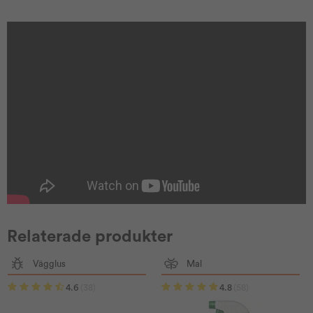
Relaterade produkter
Vägglus
Mal
4.6
(38)
4.8
(58)