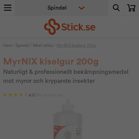
Hem
/
Spindel
/
Mest sålda
/
MyrNIX kiselgur 200g
MyrNIX kiselgur 200g
Naturligt & professionellt bekämpningsmedel
mot myror och krypande insekter
4.5
(98 recensioner)