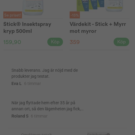
Se priset!
-15%
Stick® Insektspray
Värdekit - Stick + Myrr
kryp 500ml
mot myror
159,90
359
Köp
Köp