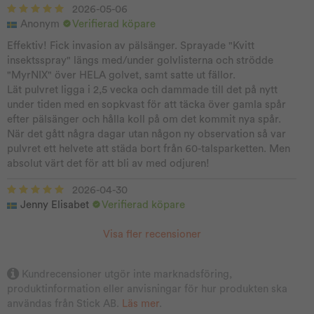
2026-05-06
Anonym
Verifierad köpare
Effektiv! Fick invasion av pälsänger. Sprayade "Kvitt
insektsspray" längs med/under golvlisterna och strödde
"MyrNIX" över HELA golvet, samt satte ut fällor.
Lät pulvret ligga i 2,5 vecka och dammade till det på nytt
under tiden med en sopkvast för att täcka över gamla spår
efter pälsänger och hålla koll på om det kommit nya spår.
När det gått några dagar utan någon ny observation så var
pulvret ett helvete att städa bort från 60-talsparketten. Men
absolut värt det för att bli av med odjuren!
2026-04-30
Jenny Elisabet
Verifierad köpare
Visa fler recensioner
Kundrecensioner utgör inte marknadsföring,
produktinformation eller anvisningar för hur produkten ska
användas från Stick AB.
Läs mer
.