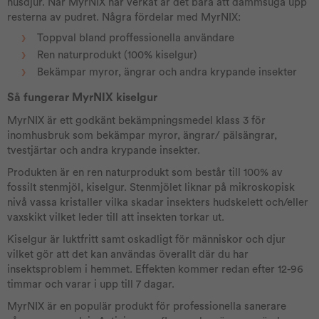
husdjur. När MyrNIX har verkat är det bara att dammsuga upp
resterna av pudret. Några fördelar med MyrNIX:
Toppval bland proffessionella användare
Ren naturprodukt (100% kiselgur)
Bekämpar myror, ängrar och andra krypande insekter
Så fungerar MyrNIX kiselgur
MyrNIX är ett godkänt bekämpningsmedel klass 3 för
inomhusbruk som bekämpar myror, ängrar/ pälsängrar,
tvestjärtar och andra krypande insekter.
Produkten är en ren naturprodukt som består till 100% av
fossilt stenmjöl, kiselgur. Stenmjölet liknar på mikroskopisk
nivå vassa kristaller vilka skadar insekters hudskelett och/eller
vaxskikt vilket leder till att insekten torkar ut.
Kiselgur är luktfritt samt oskadligt för människor och djur
vilket gör att det kan användas överallt där du har
insektsproblem i hemmet. Effekten kommer redan efter 12-96
timmar och varar i upp till 7 dagar.
MyrNIX är en populär produkt för professionella sanerare