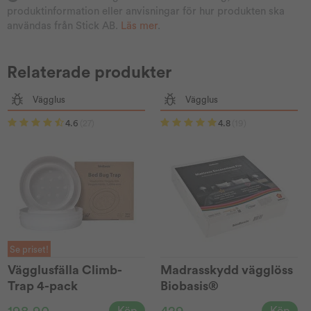
produktinformation eller anvisningar för hur produkten ska
användas från Stick AB.
Läs mer
.
Relaterade produkter
Vägglus
Vägglus
4.6
(27)
4.8
(19)
Se priset!
Vägglusfälla Climb-
Madrasskydd vägglöss
Trap 4-pack
Biobasis®