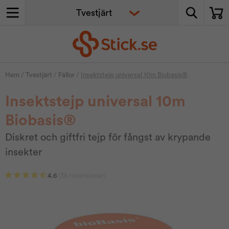
Hem
/
Tvestjärt
/
Fällor
/
Insektstejp universal 10m Biobasis®
Insektstejp universal 10m
Biobasis®
Diskret och giftfri tejp för fångst av krypande
insekter
4.6
(38 recensioner)