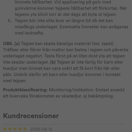
limmets hållbarhet. Vid applicering på golv med
golvvärme kommer tejpens hållbarhet att förkortas. När
tejpens yta blivit torr är det dags att byta ut tejpen.
Tejpen bör inte sitta kvar en längre tid då det kan
missfärga underlaget. Eventuella limrester kan avlägsnas
med lacknafta.
OBS. (a)
Tejpen kan skada känsliga material (tex. tapet).
Träfiber eller fibrer från mattor kan fastna i tejpen och påverka
underlaget negativt. Testa först på en liten dold yta att tejpen
inte skadar underlaget.
(b)
Tejpen är inte farlig för barn eller
husdjur men limmet kan vara svårt att få bort från hår eller
päls. Undvik därför att barn eller husdjur kommer i kontakt
med tejpen.
Produktklassificering:
Monitoring/indikation. Endast avsedd
att övervaka förekomsten av skadedjur, ej bekämpning.
Kundrecensioner
2026-06-12