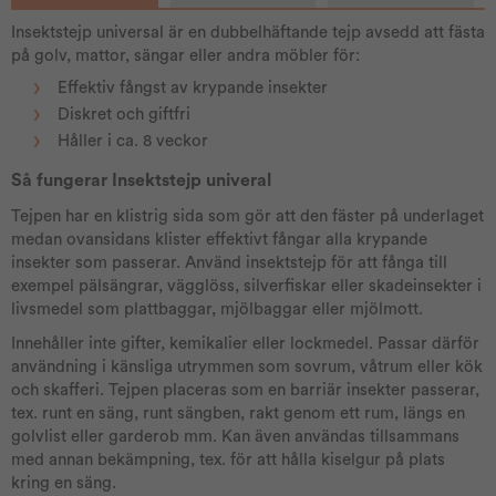
Insektstejp universal är en dubbelhäftande tejp avsedd att fästa
på golv, mattor, sängar eller andra möbler för:
Effektiv fångst av krypande insekter
Diskret och giftfri
Håller i ca. 8 veckor
Så fungerar Insektstejp univeral
Tejpen har en klistrig sida som gör att den fäster på underlaget
medan ovansidans klister effektivt fångar alla krypande
insekter som passerar. Använd insektstejp för att fånga till
exempel pälsängrar, vägglöss, silverfiskar eller skadeinsekter i
livsmedel som plattbaggar, mjölbaggar eller mjölmott.
Innehåller inte gifter, kemikalier eller lockmedel. Passar därför
användning i känsliga utrymmen som sovrum, våtrum eller kök
och skafferi. Tejpen placeras som en barriär insekter passerar,
tex. runt en säng, runt sängben, rakt genom ett rum, längs en
golvlist eller garderob mm. Kan även användas tillsammans
med annan bekämpning, tex. för att hålla kiselgur på plats
kring en säng.