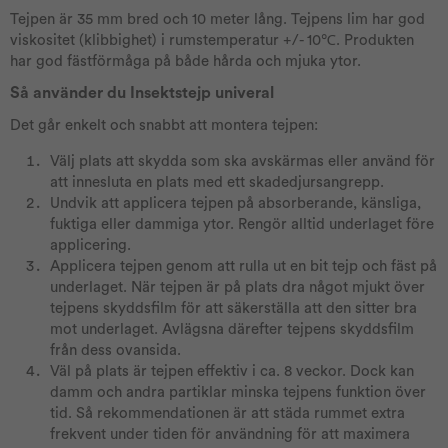
Tejpen är 35 mm bred och 10 meter lång. Tejpens lim har god
viskositet (klibbighet) i rumstemperatur +/- 10℃. Produkten
har god fästförmåga på både hårda och mjuka ytor.
Så använder du Insektstejp univeral
Det går enkelt och snabbt att montera tejpen:
Välj plats att skydda som ska avskärmas eller använd för
att innesluta en plats med ett skadedjursangrepp.
Undvik att applicera tejpen på absorberande, känsliga,
fuktiga eller dammiga ytor. Rengör alltid underlaget före
applicering.
Applicera tejpen genom att rulla ut en bit tejp och fäst på
underlaget. När tejpen är på plats dra något mjukt över
tejpens skyddsfilm för att säkerställa att den sitter bra
mot underlaget. Avlägsna därefter tejpens skyddsfilm
från dess ovansida.
Väl på plats är tejpen effektiv i ca. 8 veckor. Dock kan
damm och andra partiklar minska tejpens funktion över
tid. Så rekommendationen är att städa rummet extra
frekvent under tiden för användning för att maximera