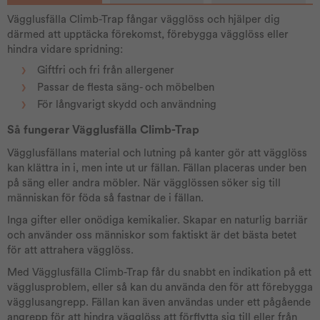
Vägglusfälla Climb-Trap fångar vägglöss och hjälper dig
därmed att upptäcka förekomst, förebygga vägglöss eller
hindra vidare spridning:
Giftfri och fri från allergener
Passar de flesta säng- och möbelben
För långvarigt skydd och användning
Så fungerar Vägglusfälla Climb-Trap
Vägglusfällans material och lutning på kanter gör att vägglöss
kan klättra in i, men inte ut ur fällan. Fällan placeras under ben
på säng eller andra möbler. När vägglössen söker sig till
människan för föda så fastnar de i fällan.
Inga gifter eller onödiga kemikalier. Skapar en naturlig barriär
och använder oss människor som faktiskt är det bästa betet
för att attrahera vägglöss.
Med Vägglusfälla Climb-Trap får du snabbt en indikation på ett
vägglusproblem, eller så kan du använda den för att förebygga
vägglusangrepp. Fällan kan även användas under ett pågående
angrepp för att hindra vägglöss att förflytta sig till eller från