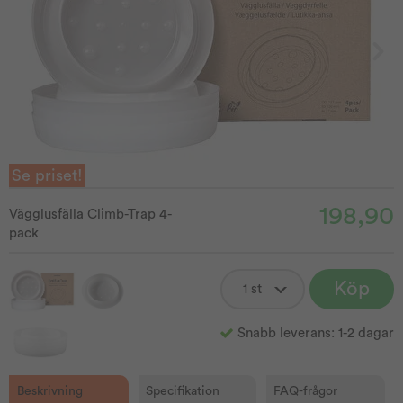
Se priset!
198,90
Vägglusfälla Climb-Trap 4-
pack
Köp
Snabb leverans: 1-2 dagar
Beskrivning
Specifikation
FAQ-frågor