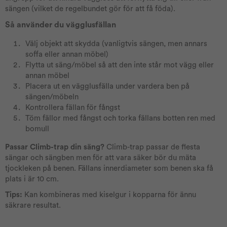
sängen (vilket de regelbundet gör för att få föda).
Så använder du vägglusfällan
Välj objekt att skydda (vanligtvis sängen, men annars
soffa eller annan möbel)
Flytta ut säng/möbel så att den inte står mot vägg eller
annan möbel
Placera ut en vägglusfälla under vardera ben på
sängen/möbeln
Kontrollera fällan för fångst
Töm fällor med fångst och torka fällans botten ren med
bomull
Passar Climb-trap din säng?
Climb-trap passar de flesta
sängar och sängben men för att vara säker bör du mäta
tjockleken på benen. Fällans innerdiameter som benen ska få
plats i är 10 cm.
Tips:
Kan kombineras med kiselgur i kopparna för ännu
säkrare resultat.