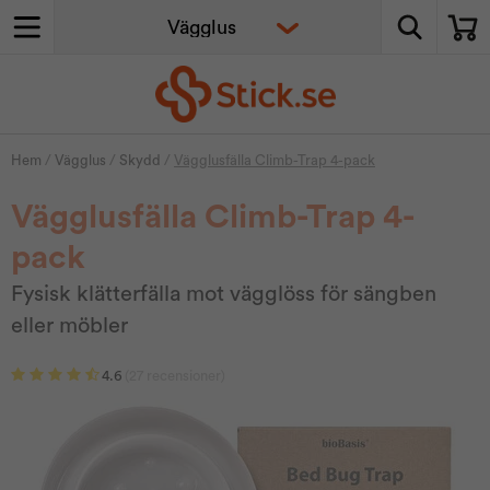
Hem
/
Vägglus
/
Skydd
/
Vägglusfälla Climb-Trap 4-pack
Vägglusfälla Climb-Trap 4-
pack
Fysisk klätterfälla mot vägglöss för sängben
eller möbler
4.6
(27 recensioner)