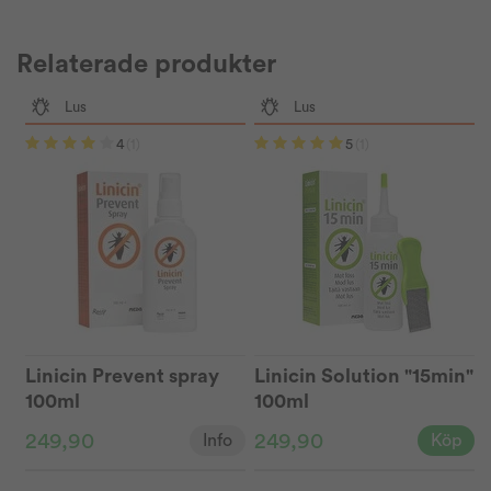
Relaterade produkter
Lus
Lus
4
(1)
5
(1)
Linicin Prevent spray
Linicin Solution "15min"
100ml
100ml
249,90
249,90
Info
Köp