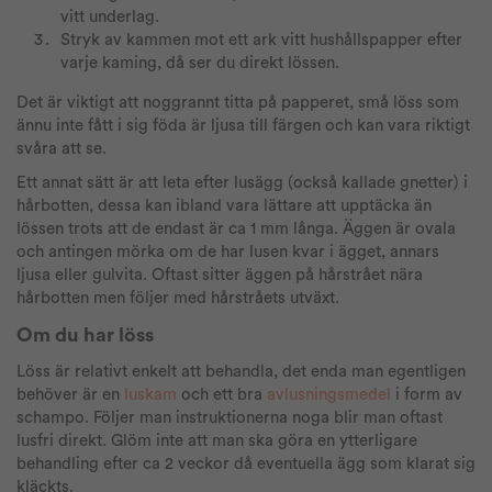
vitt underlag.
Stryk av kammen mot ett ark vitt hushållspapper efter
varje kaming, då ser du direkt lössen.
Det är viktigt att noggrannt titta på papperet, små löss som
ännu inte fått i sig föda är ljusa till färgen och kan vara riktigt
svåra att se.
Ett annat sätt är att leta efter lusägg (också kallade gnetter) i
hårbotten, dessa kan ibland vara lättare att upptäcka än
lössen trots att de endast är ca 1 mm långa. Äggen är ovala
och antingen mörka om de har lusen kvar i ägget, annars
ljusa eller gulvita. Oftast sitter äggen på hårstrået nära
hårbotten men följer med hårstråets utväxt.
Om du har löss
Löss är relativt enkelt att behandla, det enda man egentligen
behöver är en
luskam
och ett bra
avlusningsmedel
i form av
schampo. Följer man instruktionerna noga blir man oftast
lusfri direkt. Glöm inte att man ska göra en ytterligare
behandling efter ca 2 veckor då eventuella ägg som klarat sig
kläckts.