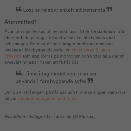
Löss är relativt enkelt att behandla
Återsmittad?
Även om man lyckas bli av med löss så blir förskolebarn ofta
återsmittade på dagis då andra kanske inte lyckats med
avlusningen. Som tur är finns idag medel som man kan
använda i förebyggande syfte, en
enkel spray
(Linicin
Prevent)
som appliceras på morgonen och under hela dagen
avsevärt minskar risken att få hårlöss.
...finns idag medel som man kan
använda i förebyggande syfte
Om du vill bli expert på hårlöss och hur man slipper dem - läs
då vår
djuplodande guide om hårlöss
.
Huvudbild i inlägget:
Luskam i hår [© Stick.se]