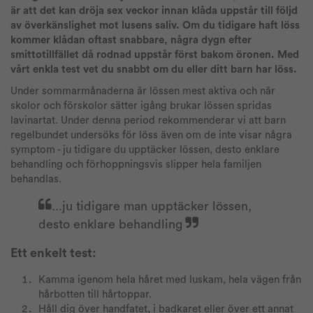
är att det kan dröja sex veckor innan klåda uppstår till följd
av överkänslighet mot lusens saliv. Om du tidigare haft löss
kommer klådan oftast snabbare, några dygn efter
smittotillfället då rodnad uppstår först bakom öronen. Med
vårt enkla test vet du snabbt om du eller ditt barn har löss.
Under sommarmånaderna är lössen mest aktiva och när
skolor och förskolor sätter igång brukar lössen spridas
lavinartat. Under denna period rekommenderar vi att barn
regelbundet undersöks för löss även om de inte visar några
symptom - ju tidigare du upptäcker lössen, desto enklare
behandling och förhoppningsvis slipper hela familjen
behandlas.
...ju tidigare man upptäcker lössen,
desto enklare behandling
Ett enkelt test:
Kamma igenom hela håret med luskam, hela vägen från
hårbotten till hårtoppar.
Håll dig över handfatet, i badkaret eller över ett annat