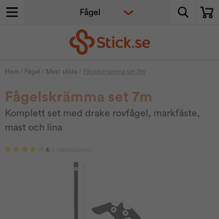
Hem
/
Fågel
/
Mest sålda
/
Fågelskrämma set 7m
Fågelskrämma set 7m
Komplett set med drake rovfågel, markfäste,
mast och lina
4
(2 recensioner)