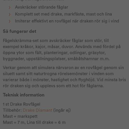
Avskräcker störande fåglar
Komplett set med drake, markfäste, mast och lina
Imiterar effektivt en rovfågel när draken rör sig i vind
Så fungerar det
Fågelskrämma-set som avskräcker fåglar som stör, till
exempel kråkor, kajor, måsar, duvor. Används med fördel på
öppna ytor som fält, planteringar, odlingar, gräsytor,
byggnader, uppställningsplatser, småbåtshamnar m.m.
Verkar genom att simulera närvaron av en rovfågel genom sin
siluett samt sitt naturtrogna rörelsemönster i vinden som
varierar både i mönster, hastighet och flyghöjd. Vid minsta bris
rör draken sig och upplevs som ett hot för fåglarna.
Teknisk information
1 st Drake Rovfågel
Tillbehör:
Drake Diamant
(ingår ej)
Mast + markspett
Mast = 7 m, Lina till drake = 6 m