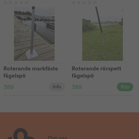
Roterande markfäste
Roterande rörspett
fågelspö
fågelspö
389
389
Info
Köp
Om oss