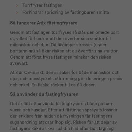
Torrfryser fästingen
Förhindrar spridning av fästingburen smitta
Så fungerar Atix fästingfrysare
Genom att fästingen torrfryses så slås den omedelbart
ut, vilket förhindrar att den överför sina smittor till
människor och djur. Då fästingar stressas (under
borttagning) så ökar risken att de överför sina smittor.
Genom att först frysa fästingen minskar den risken
avsevärt.
Atix är CE-märkt, den är säker för både människor och
djur, och munstyckets utformning gör doseringen precis
och enkel. En flaska räcker till ca 60 doser.
Så använder du fästingfrysaren
Det är lätt att använda fästingfrysaren både på barn,
vuxna och husdjur. Efter att fästingen sprayats lossnar
den enklare från huden då frysningen får fästingens
suganordning att drar ihop sig. Risken för att delar av
fästingens käke är kvar på din hud efter borttagning