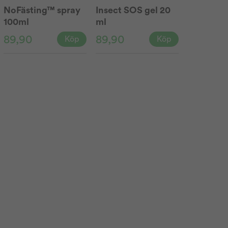
NoFästing™ spray
Insect SOS gel 20
100ml
ml
89,90
89,90
Köp
Köp