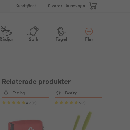
0
varor i kundvagn
Kundtjänst
Rådjur
Sork
Fågel
Fler
Relaterade produkter
Fästing
Fästing
4.8
(6)
5
(3)