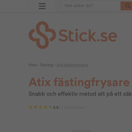
Hem
/
Fästing
/
Atix fästingfrysare
Atix fästingfrysare
Snabb och effektiv metod att på ett säke
4.8
(11 recensioner)