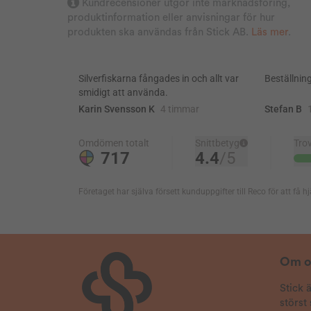
Kundrecensioner utgör inte marknadsföring,
2025-08-02
produktinformation eller anvisningar för hur
Brith
Verifierad köpare
produkten ska användas från Stick AB.
Läs mer
.
Bästa sättet att ta bort fästingar lätt och snabbt!
2025-08-01
Anonym
Verifierad köpare
Fungerar mkt bra men tar slut fort
2025-07-31
Anonym
Verifierad köpare
2025-07-29
Betty
Verifierad köpare
2025-07-12
Anni
Verifierad köpare
Om o
Jättebra produkt. Enkelt att använda.
Stick 
2025-07-05
störst
Uno
Verifierad köpare