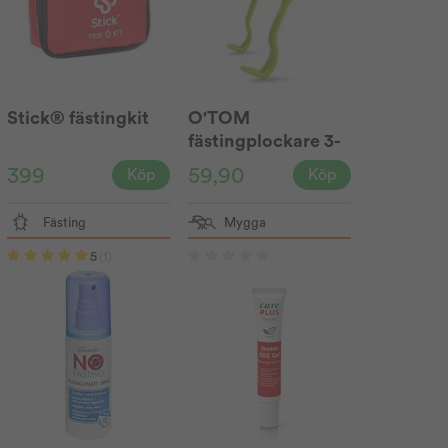
Stick® fästingkit
O'TOM
fästingplockare 3-
pack
399
59,90
Köp
Köp
Fästing
Mygga
5
(1)