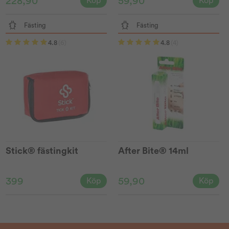
228,90
59,90
Köp
Köp
Fästing
Fästing
4.8
(6)
4.8
(4)
Stick® fästingkit
After Bite® 14ml
399
59,90
Köp
Köp