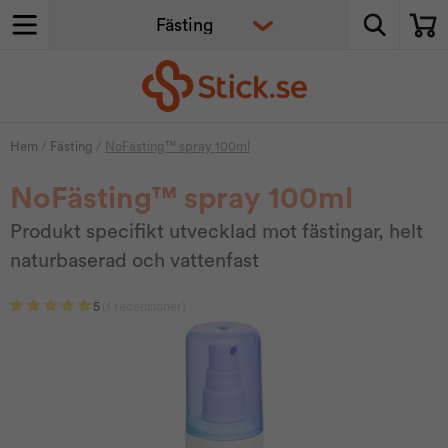
Hem
/
Fästing
/
NoFästing™ spray 100ml
NoFästing™ spray 100ml
Produkt specifikt utvecklad mot fästingar, helt
naturbaserad och vattenfast
5
(1 recensioner)