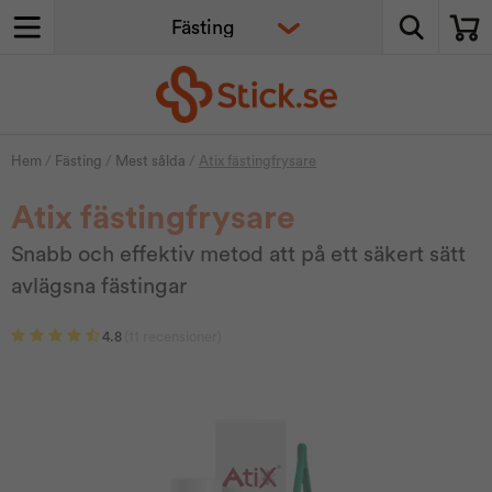
Hem
/
Fästing
/
Mest sålda
/
Atix fästingfrysare
Atix fästingfrysare
Snabb och effektiv metod att på ett säkert sätt
avlägsna fästingar
4.8
(11 recensioner)