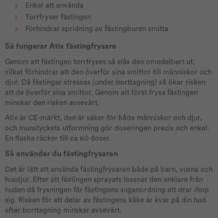
Enkel att använda
Torrfryser fästingen
Förhindrar spridning av fästingburen smitta
Så fungerar Atix fästingfrysare
Genom att fästingen torrfryses så slås den omedelbart ut,
vilket förhindrar att den överför sina smittor till människor och
djur. Då fästingar stressas (under borttagning) så ökar risken
att de överför sina smittor. Genom att först frysa fästingen
minskar den risken avsevärt.
Atix är CE-märkt, den är säker för både människor och djur,
och munstyckets utformning gör doseringen precis och enkel.
En flaska räcker till ca 60 doser.
Så använder du fästingfrysaren
Det är lätt att använda fästingfrysaren både på barn, vuxna och
husdjur. Efter att fästingen sprayats lossnar den enklare från
huden då frysningen får fästingens suganordning att drar ihop
sig. Risken för att delar av fästingens käke är kvar på din hud
efter borttagning minskar avsevärt.