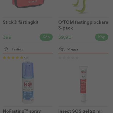
Stick® fästingkit
O'TOM fästingplockare
3-pack
399
59,90
Köp
Köp
Fästing
Mygga
5
(1)
NoFästing™ spray
Insect SOS gel 20 ml