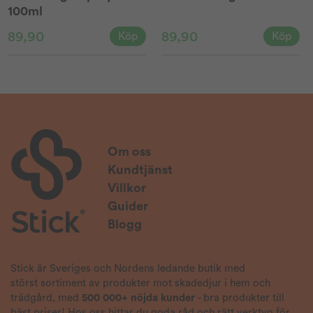
100ml
89,90
89,90
Köp
Köp
Om oss
Kundtjänst
Villkor
Guider
Blogg
Stick är Sveriges och Nordens ledande butik med
störst sortiment av produkter mot skadedjur i hem och
trädgård, med
500 000+ nöjda kunder
- bra produkter till
bäst priser! Hos oss hittar du goda råd och rätt verktyg för