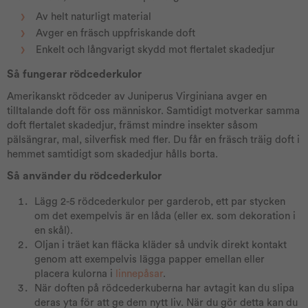
Av helt naturligt material
Avger en fräsch uppfriskande doft
Enkelt och långvarigt skydd mot flertalet skadedjur
Så fungerar rödcederkulor
Amerikanskt rödceder av Juniperus Virginiana avger en
tilltalande doft för oss människor. Samtidigt motverkar samma
doft flertalet skadedjur, främst mindre insekter såsom
pälsängrar, mal, silverfisk med fler. Du får en fräsch träig doft i
hemmet samtidigt som skadedjur hålls borta.
Så använder du rödcederkulor
Lägg 2-5 rödcederkulor per garderob, ett par stycken
om det exempelvis är en låda (eller ex. som dekoration i
en skål).
Oljan i träet kan fläcka kläder så undvik direkt kontakt
genom att exempelvis lägga papper emellan eller
placera kulorna i
linnepåsar
.
När doften på rödcederkuberna har avtagit kan du slipa
deras yta för att ge dem nytt liv. När du gör detta kan du