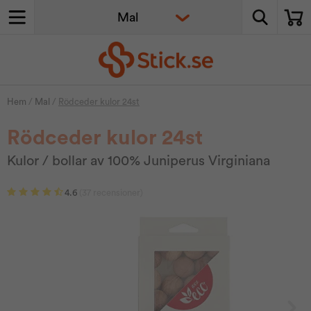
Hem
/
Mal
/
Rödceder kulor 24st
Rödceder kulor 24st
Kulor / bollar av 100% Juniperus Virginiana
4.6
(37 recensioner)