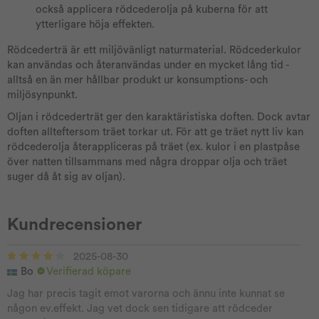
också applicera rödcederolja på kuberna för att
ytterligare höja effekten.
Rödcederträ är ett miljövänligt naturmaterial. Rödcederkulor
kan användas och återanvändas under en mycket lång tid -
alltså en än mer hållbar produkt ur konsumptions- och
miljösynpunkt.
Oljan i rödcederträt ger den karaktäristiska doften. Dock avtar
doften allteftersom träet torkar ut. För att ge träet nytt liv kan
rödcederolja återappliceras på träet (ex. kulor i en plastpåse
över natten tillsammans med några droppar olja och träet
suger då åt sig av oljan).
Kundrecensioner
2025-08-30
Bo
Verifierad köpare
Jag har precis tagit emot varorna och ännu inte kunnat se
någon ev.effekt. Jag vet dock sen tidigare att rödceder