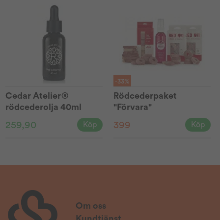
-33%
Cedar Atelier®
Rödcederpaket
rödcederolja 40ml
"Förvara"
259,90
399
Köp
Köp
Om oss
Kundtjänst