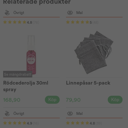
Relaterade produkter
Övrigt
Mal
4.8
(76)
5
(48)
Se mängdrabatt
Rödcederolja 30ml
Linnepåsar 5-pack
spray
168,90
79,90
Köp
Köp
Övrigt
Mal
4.9
(16)
4.8
(39)