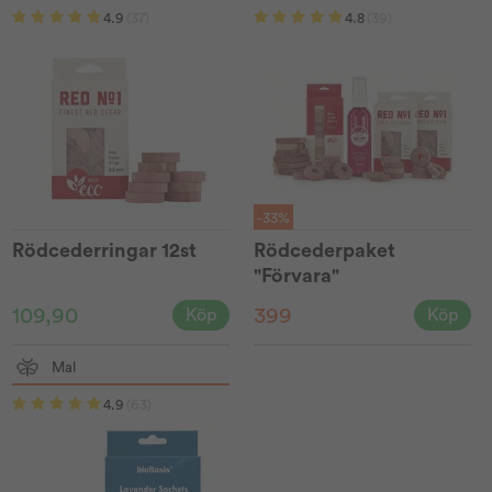
4.9
(37)
4.8
(39)
-33%
Rödcederringar 12st
Rödcederpaket
"Förvara"
109,90
399
Köp
Köp
Mal
4.9
(63)