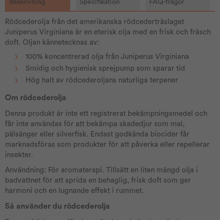
Beskrivning
Specifikation
FAQ-frågor
Rödcederolja från det amerikanska rödcederträslaget
Juniperus Virginiana är en eterisk olja med en frisk och fräsch
doft. Oljan kännetecknas av:
100% koncentrerad olja från Juniperus Virginiana
Smidig och hygienisk sprejpump som sparar tid
Hög halt av rödcederoljans naturliga terpener
Om rödcederolja
Denna produkt är inte ett registrerat bekämpningsmedel och
får inte användas för att bekämpa skadedjur som mal,
pälsänger eller silverfisk. Endast godkända biocider får
marknadsföras som produkter för att påverka eller repellerar
insekter.
Användning: För aromaterapi. Tillsätt en liten mängd olja i
badvattnet för att sprida en behaglig, frisk doft som ger
harmoni och en lugnande effekt i rummet.
Så använder du rödcederolja