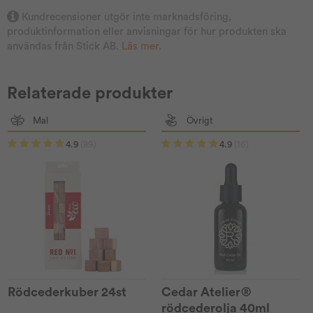
Kundrecensioner utgör inte marknadsföring,
produktinformation eller anvisningar för hur produkten ska
användas från Stick AB.
Läs mer
.
Relaterade produkter
Mal
Övrigt
4.9
(89)
4.9
(16)
Rödcederkuber 24st
Cedar Atelier®
rödcederolja 40ml