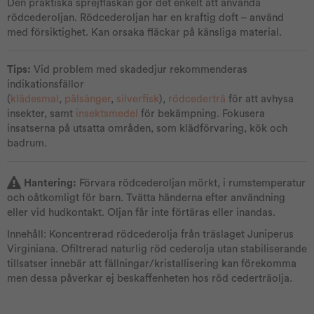
Den praktiska sprejflaskan gör det enkelt att använda
rödcederoljan. Rödcederoljan har en kraftig doft – använd
med försiktighet. Kan orsaka fläckar på känsliga material.
Tips:
Vid problem med skadedjur rekommenderas
indikationsfällor
(
klädesmal
,
pälsänger
,
silverfisk
),
rödcederträ
för att avhysa
insekter, samt
insektsmedel
för bekämpning. Fokusera
insatserna på utsatta områden, som klädförvaring, kök och
badrum.
Hantering:
Förvara rödcederoljan mörkt, i rumstemperatur
och oåtkomligt för barn. Tvätta händerna efter användning
eller vid hudkontakt. Oljan får inte förtäras eller inandas.
Innehåll: Koncentrerad rödcederolja från träslaget Juniperus
Virginiana. Ofiltrerad naturlig röd cederolja utan stabiliserande
tillsatser innebär att fällningar/kristallisering kan förekomma
men dessa påverkar ej beskaffenheten hos röd cederträolja.