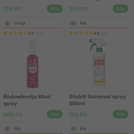
129,90
259,90
Köp
Köp
Övrigt
Mal
4.9
(103)
4.8
(58)
Rödcederolja 80ml
Stick® Universal spray
spray
500ml
268,90
159,90
Köp
Köp
Mal
Mal