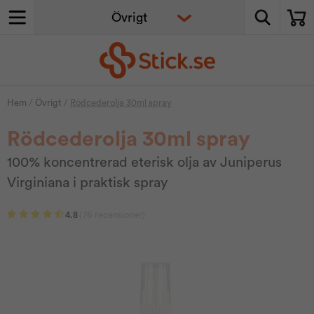
Hem
/
Övrigt
/
Rödcederolja 30ml spray
Rödcederolja 30ml spray
100% koncentrerad eterisk olja av Juniperus
Virginiana i praktisk spray
4.8
(76 recensioner)