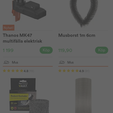
Nyhet!
Thanos MK47
Musborst 1m 6cm
multifälla elektrisk
1 199
119,90
Köp
Köp
Mus
Mus
4.8
(19)
4.9
(81)