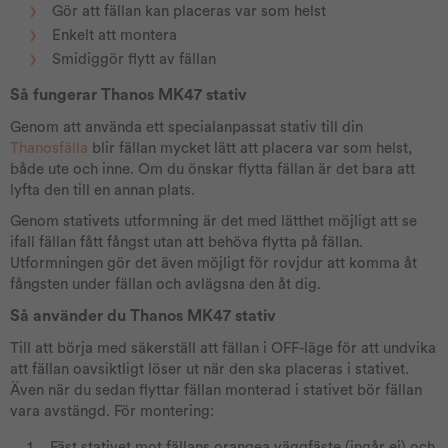
Gör att fällan kan placeras var som helst
Enkelt att montera
Smidiggör flytt av fällan
Så fungerar Thanos MK47 stativ
Genom att använda ett specialanpassat stativ till din
Thanosfälla
blir fällan mycket lätt att placera var som helst,
både ute och inne. Om du önskar flytta fällan är det bara att
lyfta den till en annan plats.
Genom stativets utformning är det med lätthet möjligt att se
ifall fällan fått fångst utan att behöva flytta på fällan.
Utformningen gör det även möjligt för rovjdur att komma åt
fångsten under fällan och avlägsna den åt dig.
Så använder du Thanos MK47 stativ
Till att börja med säkerställ att fällan i OFF-läge för att undvika
att fällan oavsiktligt löser ut när den ska placeras i stativet.
Även när du sedan flyttar fällan monterad i stativet bör fällan
vara avstängd. För montering:
Fäst stativet mot fällans orangea väggfäste (ingår ej) och