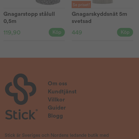
Se priset!
Gnagarstopp stålull
Gnagarskyddsnät 5m
0,5m
svetsad
119,90
449
Köp
Köp
Om oss
Kundtjänst
Villkor
Guider
Blogg
Stick är Sveriges och Nordens ledande butik med