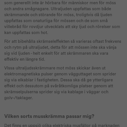
som generellt inte är hörbara för människor men för möss
och andra smågnagare. Ultraljuden uppfattas som både
skrämmande och störande för möss, troligtvis då ljuden
uppfattas som onaturliga för mössen och de som små
villebråd för rovdjur utvecklats att sky ljud och rörelser som
kan uppfattas som hot.
För att bibehålla skrämseleffekten så varieras oftast frekvens
och rytm på ultraljudet, detta för att mössen inte ska vänja
sig vid ljuden - helt enkelt för att skrämmaren ska vara
effektiv en längre tid.
VIssa ultraljudsskrämmare mot möss skickar även ut
elektromagnetiska pulser genom vägguttaget som sprider
sig via elkablar i fastigheten. Dessa ska då ge ytterligare
effekt och dessutom på svåråtkomliga platser genom att
skrämselpulserna sprider sig via kablage i väggar och
golv-/taklager.
Vilken sorts musskrämma passar mig?
Det finns en uppsjö olika elektriska musfällor på marknaden