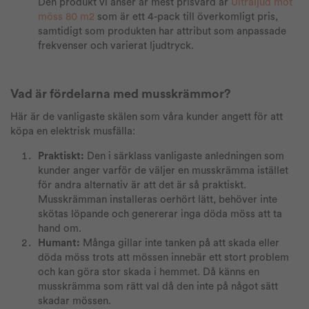
Den produkt vi anser är mest prisvärd är
Ultraljud mot
möss 80 m2
som är ett 4-pack till överkomligt pris,
samtidigt som produkten har attribut som anpassade
frekvenser och varierat ljudtryck.
Vad är fördelarna med musskrämmor?
Här är de vanligaste skälen som våra kunder angett för att
köpa en elektrisk musfälla:
Praktiskt:
Den i särklass vanligaste anledningen som
kunder anger varför de väljer en musskrämma istället
för andra alternativ är att det är så praktiskt.
Musskrämman installeras oerhört lätt, behöver inte
skötas löpande och genererar inga döda möss att ta
hand om.
Humant:
Många gillar inte tanken på att skada eller
döda möss trots att mössen innebär ett stort problem
och kan göra stor skada i hemmet. Då känns en
musskrämma som rätt val då den inte på något sätt
skadar mössen.