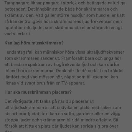
Tamgnagare liknar gnagare i storlek och betingade naturliga
beteenden; Det innebär att de både hör skrämmaren och
skräms av den. Vad gäller större husdjur som hund eller katt
så kan de troligtvis höra skrämmarens ljud frekvenser men
uppfattar inte ljudet som skrämmande eller störande enligt
vad vi erfarit.
Kan jag höra musskrämman?
I undantagsfall kan människor höra vissa ultraljudfrekvenser
som skrämmaren sänder ut. Framförallt barn och unga hör
ett bredare spektrum av högfrekventa ljud och kan därför
ibland höra skrämmarna. Dock hör de då endast en bråkdel
jämfört med vad mössen hör, något som till exempel kan
liknas vid svagt brus från en TV-apparat.
Hur ska musskrämman placeras?
Det viktigaste att tänka på när du placerar ut
ultraljudsskrämman är att undvika en plats med saker som
absorberar ljudet, tex. kan en soffa, gardiner eller en vägg
stoppa ljudet och skrämmaren blir då mindre effektiv. Så
försök att hitta en plats där ljudet kan sprida sig bra över