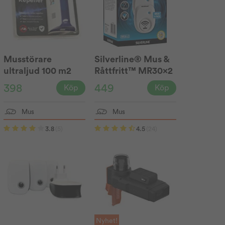
Musstörare
Silverline® Mus &
ultraljud 100 m2
Råttfritt™ MR30x2
Wave™
398
449
Köp
Köp
Mus
Mus
3.8
(5)
4.5
(24)
Nyhet!