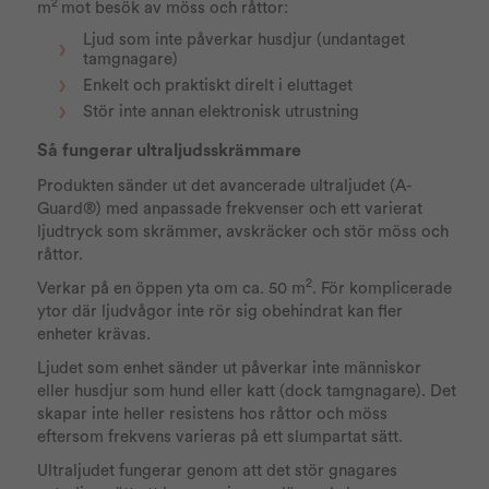
2
m
mot besök av möss och råttor:
Ljud som inte påverkar husdjur (undantaget
tamgnagare)
Enkelt och praktiskt direlt i eluttaget
Stör inte annan elektronisk utrustning
Så fungerar ultraljudsskrämmare
Produkten sänder ut det avancerade ultraljudet (A-
Guard®) med anpassade frekvenser och ett varierat
ljudtryck som skrämmer, avskräcker och stör möss och
råttor.
2
Verkar på en öppen yta om ca. 50 m
. För komplicerade
ytor där ljudvågor inte rör sig obehindrat kan fler
enheter krävas.
Ljudet som enhet sänder ut påverkar inte människor
eller husdjur som hund eller katt (dock tamgnagare). Det
skapar inte heller resistens hos råttor och möss
eftersom frekvens varieras på ett slumpartat sätt.
Ultraljudet fungerar genom att det stör gnagares