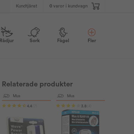
0
varor i kundvagn
Kundtjänst
Rådjur
Sork
Fågel
Fler
Relaterade produkter
Mus
Mus
4.4
(7)
3.8
(4)