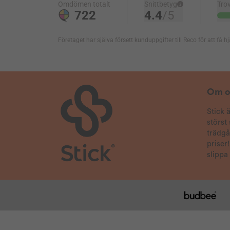
Om o
Stick 
störst
trädg
priser
slippa