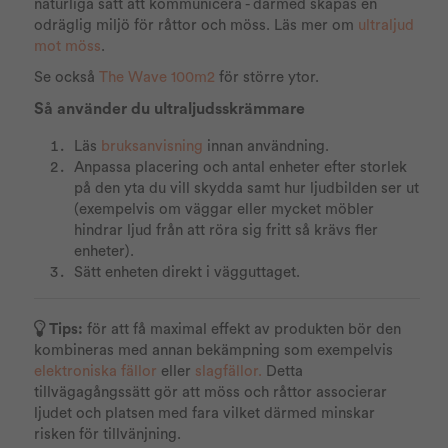
naturliga sätt att kommunicera - därmed skapas en
odräglig miljö för råttor och möss. Läs mer om
ultraljud
mot möss
.
Se också
The Wave 100m2
för större ytor.
Så använder du ultraljudsskrämmare
Läs
bruksanvisning
innan användning.
Anpassa placering och antal enheter efter storlek
på den yta du vill skydda samt hur ljudbilden ser ut
(exempelvis om väggar eller mycket möbler
hindrar ljud från att röra sig fritt så krävs fler
enheter).
Sätt enheten direkt i vägguttaget.
Tips:
för att få maximal effekt av produkten bör den
kombineras med annan bekämpning som exempelvis
elektroniska fällor
eller
slagfällor.
Detta
tillvägagångssätt gör att möss och råttor associerar
ljudet och platsen med fara vilket därmed minskar
risken för tillvänjning.