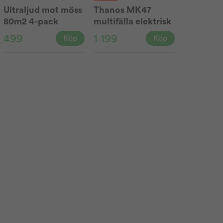
Ultraljud mot möss
Thanos MK47
80m2 4-pack
multifälla elektrisk
499
1 199
Köp
Köp