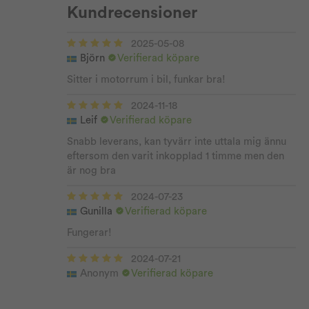
Kundrecensioner
2025-05-08
Björn
Verifierad köpare
Sitter i motorrum i bil, funkar bra!
2024-11-18
Leif
Verifierad köpare
Snabb leverans, kan tyvärr inte uttala mig ännu
eftersom den varit inkopplad 1 timme men den
är nog bra
2024-07-23
Gunilla
Verifierad köpare
Fungerar!
2024-07-21
Anonym
Verifierad köpare
Jag hoppas dom funkar nu när våran