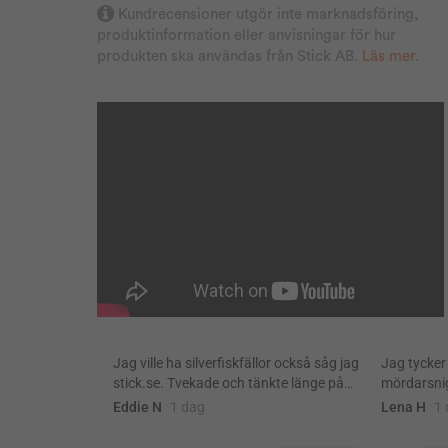
superjägare ”Burre” har försvunnit!!
Kundrecensioner utgör inte marknadsföring,
produktinformation eller anvisningar för hur
produkten ska användas från Stick AB.
Läs mer
.