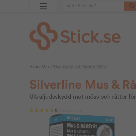
Hem
/
Mus
/
Silverline Mus & Råttfritt MR50
Silverline Mus & R
Ultraljudsskydd mot möss och råttor för
5
(4 recensioner)