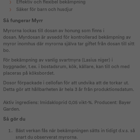
Effektiv och flexibel bekämpning
Säker för barn och husdjur
Så fungerar Myrr
Myrorna lockas till dosan av honung som finns i
dosan. Myrdosan är avsedd för kontrollerad bekämpning av
myror inomhus där myrorna själva tar giftet från dosan till sitt
bo.
För bekämpning av vanlig svartmyra (Lasius niger) i
byggnader, t.ex. i bostadsrum, kök, källare, kan till och med
placeras på köksbordet.
Dosor förpackade i cellofan för att undvika att de torkar ut.
Detta gör att hållbarheten är hela 3 år från produktionsdatum.
Aktiv ingrediens: Imidakloprid 0,05 vikt-%. Producent: Bayer
Garden.
Så gör du
Bäst verkan fås när bekämpningen sätts in tidigt d.v.s. så
snart du observerat myrorna.