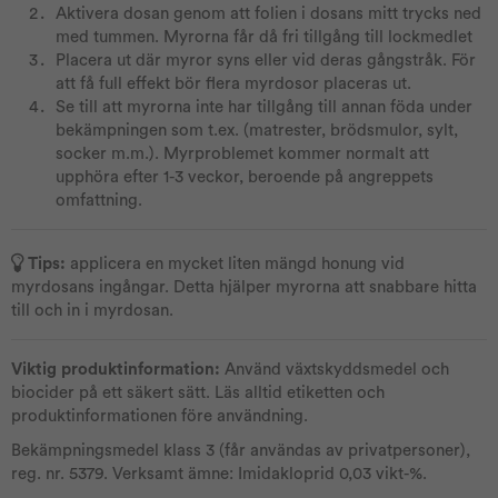
Aktivera dosan genom att folien i dosans mitt trycks ned
med tummen. Myrorna får då fri tillgång till lockmedlet
Placera ut där myror syns eller vid deras gångstråk. För
att få full effekt bör flera myrdosor placeras ut.
Se till att myrorna inte har tillgång till annan föda under
bekämpningen som t.ex. (matrester, brödsmulor, sylt,
socker m.m.). Myrproblemet kommer normalt att
upphöra efter 1-3 veckor, beroende på angreppets
omfattning.
Tips:
applicera en mycket liten mängd honung vid
myrdosans ingångar. Detta hjälper myrorna att snabbare hitta
till och in i myrdosan.
Viktig produktinformation:
Använd växtskyddsmedel och
biocider på ett säkert sätt. Läs alltid etiketten och
produktinformationen före användning.
Bekämpningsmedel klass 3 (får användas av privatpersoner),
reg. nr. 5379. Verksamt ämne: Imidakloprid 0,03 vikt-%.