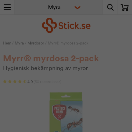
Hem
/
Myra
/
Myrdosor
/
Myrr® myrdosa 2-pack
Myrr® myrdosa 2-pack
Hygienisk bekämpning av myror
4.9
(50 recensioner)