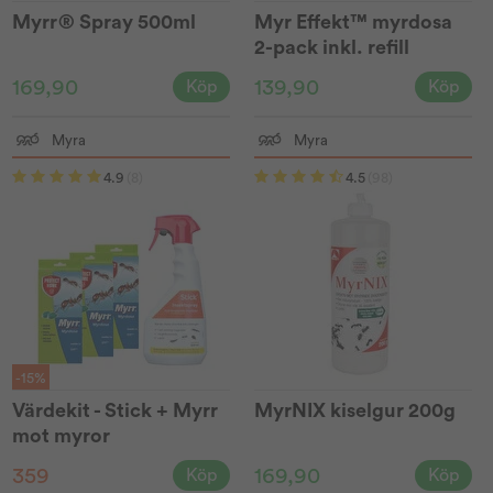
Myrr® Spray 500ml
Myr Effekt™ myrdosa
2-pack inkl. refill
169,90
139,90
Köp
Köp
Myra
Myra
4.9
(8)
4.5
(98)
-15%
Värdekit - Stick + Myrr
MyrNIX kiselgur 200g
mot myror
359
169,90
Köp
Köp