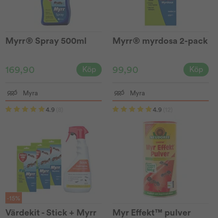
Myrr® Spray 500ml
Myrr® myrdosa 2-pack
169,90
99,90
Köp
Köp
Myra
Myra
4.9
(8)
4.9
(12)
-15%
Värdekit - Stick + Myrr
Myr Effekt™ pulver