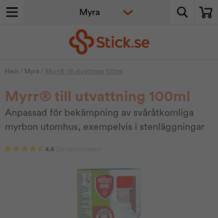
Hem
/
Myra
/
Myrr® till utvattning 100ml
Myrr® till utvattning 100ml
Anpassad för bekämpning av svåråtkomliga
myrbon utomhus, exempelvis i stenläggningar
4.6
(26 recensioner)