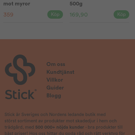
mot myror
500g
359
169,90
Köp
Köp
Om oss
Kundtjänst
Villkor
Guider
Blogg
Stick är Sveriges och Nordens ledande butik med
störst sortiment av produkter mot skadedjur i hem och
trädgård, med
500 000+ nöjda kunder
- bra produkter till
bäst priser! Hos oss hittar du goda råd och rätt verktyg för