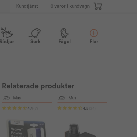
0
varor i kundvagn
Kundtjänst
Rådjur
Sork
Fågel
Fler
Relaterade produkter
Mus
Mus
4.4
(7)
4.5
(24)