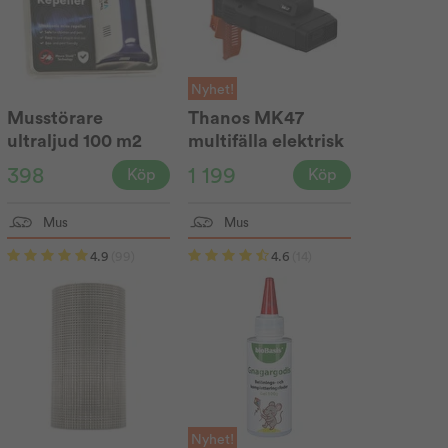
Nyhet!
Musstörare
Thanos MK47
ultraljud 100 m2
multifälla elektrisk
Wave™
398
1 199
Köp
Köp
Mus
Mus
4.9
(99)
4.6
(14)
Nyhet!