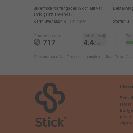
Om o
Stick 
störst
trädg
priser
slippa