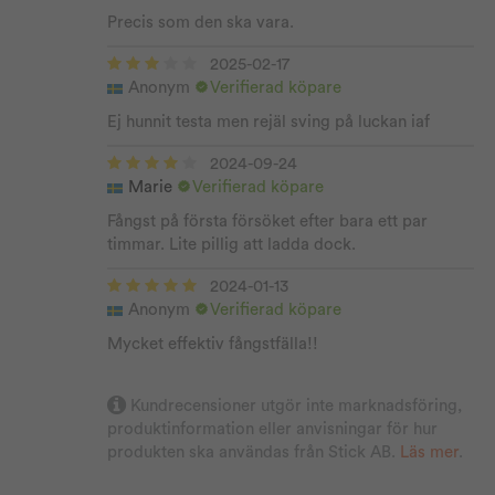
Precis som den ska vara.
2025-02-17
Anonym
Verifierad köpare
Ej hunnit testa men rejäl sving på luckan iaf
2024-09-24
Marie
Verifierad köpare
Fångst på första försöket efter bara ett par
timmar. Lite pillig att ladda dock.
2024-01-13
Anonym
Verifierad köpare
Mycket effektiv fångstfälla!!
2023-11-14
Kundrecensioner utgör inte marknadsföring,
Nils Peter
Verifierad köpare
produktinformation eller anvisningar för hur
Det var enkelt, och snabb leverans.
produkten ska användas från Stick AB.
Läs mer
.