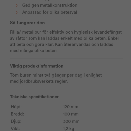
Gedigen metallkonstruktion
Anpassad för olika betesval
Så fungerar den
Fälla/ metallbur för effektiv och hygienisk levandefångst
av råttor som kan laddas enkelt med olika beten. Enkel
att beta och göra klar. Kan återanvändas och laddas
med många olika beten.
Viktig produktinformation
Töm buren minst två gånger per dag i enlighet
med jordbruksverkets regler.
Tekniska specifikationer
Höjd:
120 mm
Bredd:
100 mm
Djup:
300 mm
Vikt:
1,2 kg