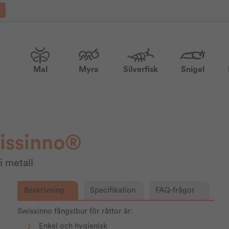
Mal
Myra
Silverfisk
Snigel
wissinno®
i metall
Beskrivning
Specifikation
FAQ-frågor
Swissinno fångstbur för råttor är:
Enkel och hygienisk