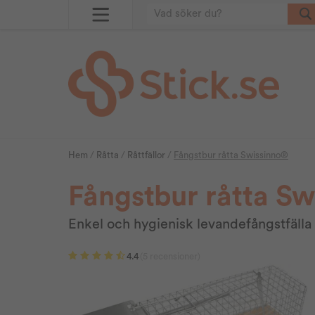
Hem
/
Råtta
/
Råttfällor
/
Fångstbur råtta Swissinno®
Fångstbur råtta S
Enkel och hygienisk levandefångstfälla 
4.4
(5 recensioner)