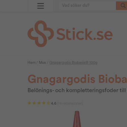
Hem
/
Mus
/
Gnagargodis Biobasis® 100g
Gnagargodis Bioba
Belönings- och kompletteringsfoder til
4.6
(14 recensioner)