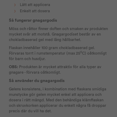
Lätt att applicera
Enkelt att dosera
Så fungerar gnagargodis
Möss och råttor finner doften och smaken av produkten
mycket svår att motstå. Gnagargodiset består av en
chokladbaserad gel med lång hållbarhet.
Flaskan innehåller 100 gram chokladbaserad gel.
0
Förvaras torrt i rumstemperatur (max 25
C) oåtkomligt
för barn och husdjur.
OBS:
Produkten är mycket attraktiv för alla typer av
gnagare - förvara oåtkomligt.
Så använder du gnagargodis
Gelens konsistens, i kombination med flaskans smidiga
munstycke gör gelen mycket enkel att applicera och
dosera i rätt mängd. Med den behändiga klämflaskan
och skruvkorken applicerar du enkelt några få droppar
precis där du vill ha det.