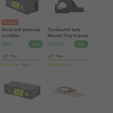
Se priset!
Multi-kill elektrisk
TheVault® Safe
musfälla
Mouse Trap 4-pack
TheVault®
969
199,90
Köp
Köp
Mus
Mus
4.6
(18)
5
(1)