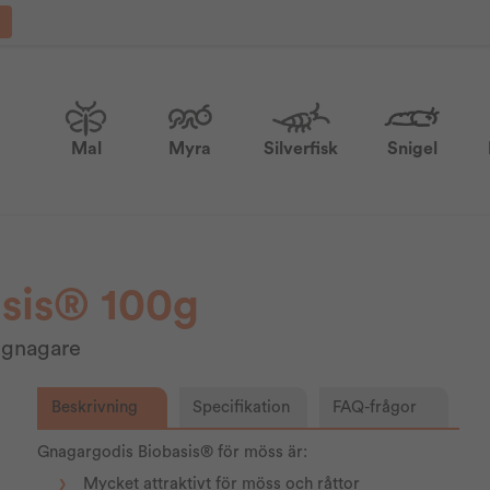
Mal
Myra
Silverfisk
Snigel
sis® 100g
l gnagare
Beskrivning
Specifikation
FAQ-frågor
Gnagargodis Biobasis® för möss är:
Mycket attraktivt för möss och råttor