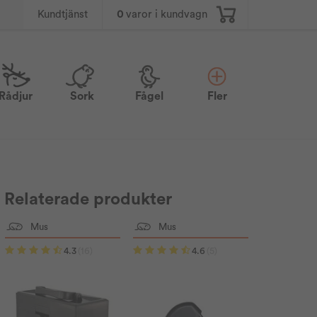
0
varor i kundvagn
Kundtjänst
Rådjur
Sork
Fågel
Fler
Relaterade produkter
Mus
Mus
4.3
(16)
4.6
(5)