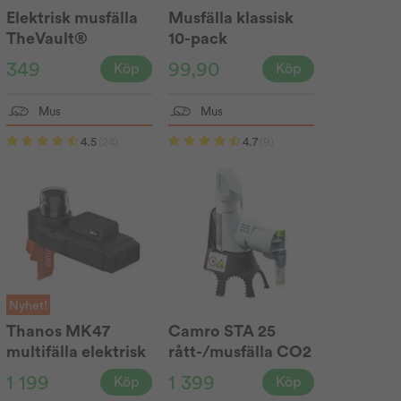
Elektrisk musfälla
Musfälla klassisk
TheVault®
10-pack
349
99,90
Köp
Köp
Mus
Mus
4.5
(24)
4.7
(9)
Nyhet!
Thanos MK47
Camro STA 25
multifälla elektrisk
rått-/musfälla CO2
1 199
1 399
Köp
Köp