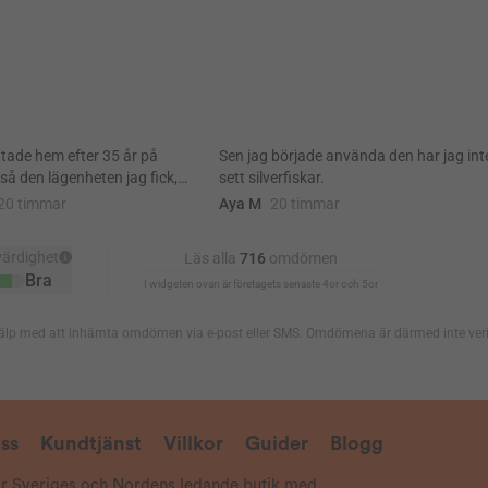
ss
Kundtjänst
Villkor
Guider
Blogg
är Sveriges och Nordens ledande butik med