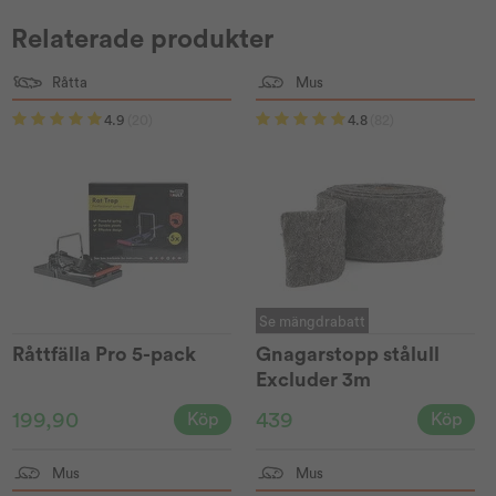
Relaterade produkter
Råtta
Mus
4.9
(20)
4.8
(82)
Se mängdrabatt
Råttfälla Pro 5-pack
Gnagarstopp stålull
Excluder 3m
199,90
439
Köp
Köp
Mus
Mus