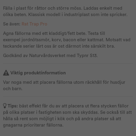
Fälla i plast för råttor och större möss. Laddas enkelt med
olika beten. Klassisk modell i industriplast som inte spricker.
Se även:
Rat Trap Pro
Agna fällorna med ett kladdigt/fett bete. Testa till
exempel jordnötssmör, korv, bacon eller kattmat. Motsatt vad
teckande serier lärt oss är ost därmot inte särskilt bra.
Godkänd av Naturvårdsverket med Typnr S13.
Viktig produktinformation
Var noga med att placera fällorna utom räckhåll för husdjur
och barn.
Tips:
bäst effekt får du av att placera ut flera stycken fällor
på olika platser i fastigheten som ska skyddas. Se också till att
hålla så rent som möjligt i kök och på andra platser så att
gnagarna prioriterar fällorna.