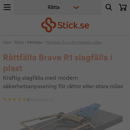
Hem
/
Råtta
/
Råttfällor
/
Råttfälla Brave R1 slagfälla i plast
Råttfälla Brave R1 slagfälla i
plast
Kraftig slagfälla med modern
säkerhetsanpassning för råttor eller stora möss
5
(3 recensioner)