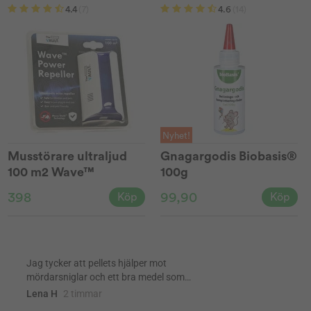
4.4
(7)
4.6
(14)
Nyhet!
Musstörare ultraljud
Gnagargodis Biobasis®
100 m2 Wave™
100g
398
99,90
Köp
Köp