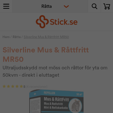
Hem
/
Råtta
/
Silverline Mus & Råttfritt MR50
Silverline Mus & Råttfritt
MR50
Ultraljudsskydd mot möss och råttor för yta om
50kvm - direkt i eluttaget
5
(4 recensioner)