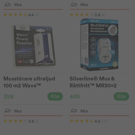
Mus
Mus
4.4
(7)
3.8
(4)
Musstörare ultraljud
Silverline® Mus &
100 m2 Wave™
Råttfritt™ MR30x2
398
449
Köp
Köp
Mus
Mus
3.8
(5)
4.5
(24)