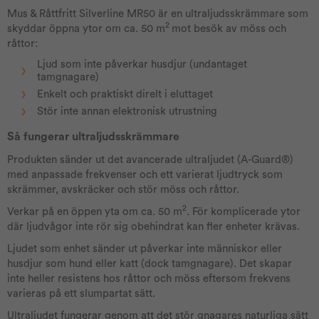
Mus & Råttfritt Silverline MR50 är en ultraljudsskrämmare som
2
skyddar öppna ytor om ca. 50 m
mot besök av möss och
råttor:
Ljud som inte påverkar husdjur (undantaget
tamgnagare)
Enkelt och praktiskt direlt i eluttaget
Stör inte annan elektronisk utrustning
Så fungerar ultraljudsskrämmare
Produkten sänder ut det avancerade ultraljudet (A-Guard®)
med anpassade frekvenser och ett varierat ljudtryck som
skrämmer, avskräcker och stör möss och råttor.
2
Verkar på en öppen yta om ca. 50 m
. För komplicerade ytor
där ljudvågor inte rör sig obehindrat kan fler enheter krävas.
Ljudet som enhet sänder ut påverkar inte människor eller
husdjur som hund eller katt (dock tamgnagare). Det skapar
inte heller resistens hos råttor och möss eftersom frekvens
varieras på ett slumpartat sätt.
Ultraljudet fungerar genom att det stör gnagares naturliga sätt