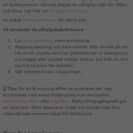
att kommunicera - därmed skapas en odräglig miljö för råttor
och möss. Läs mer om
ultraljud mot möss
.
Se också
The Wave 100m2
för större ytor.
Så använder du ultraljudsskrämmare
Läs
bruksanvisning
innan användning.
Anpassa placering och antal enheter efter storlek på den
yta du vill skydda samt hur ljudbilden ser ut (exempelvis
om väggar eller mycket möbler hindrar ljud från att röra
sig fritt så krävs fler enheter).
Sätt enheten direkt i vägguttaget.
Tips:
för att få maximal effekt av produkten bör den
kombineras med annan bekämpning som exempelvis
elektroniska fällor
eller
slagfällor.
Detta tillvägagångssätt gör
att möss och råttor associerar ljudet och platsen med fara
vilket därmed minskar risken för tillvänjning.