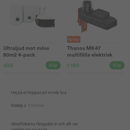
Nyhet!
Ultraljud mot möss
Thanos MK47
80m2 4-pack
multifälla elektrisk
499
1 199
Köp
Köp