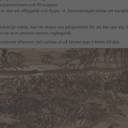
en puppkammare och förpuppas.
r den ett utflygshål och flyger ut. Sammantaget bildas ett karaktä
llräckligt mätta, kan de skapa nya gångsystem för att äta upp sig.
kborrar som använd samma ingångshål.
stemet eftersom det suddas ut på hösten pga trädets tillväxt.