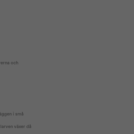
verna och
 äggen i små
 larven växer då