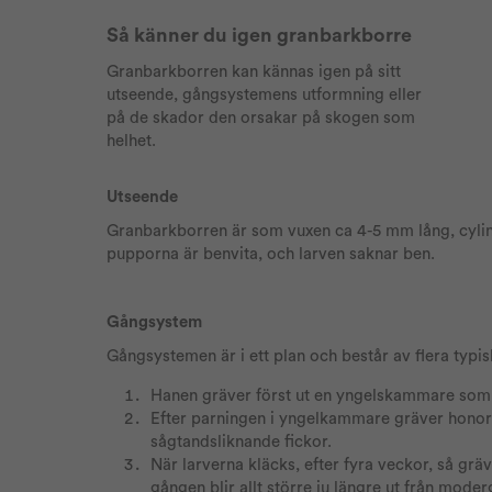
Så känner du igen granbarkborre
Granbarkborren kan kännas igen på sitt
utseende, gångsystemens utformning eller
på de skador den orsakar på skogen som
helhet.
Utseende
Granbarkborren är som vuxen ca 4-5 mm lång, cylin
pupporna är benvita, och larven saknar ben.
Gångsystem
Gångsystemen är i ett plan och består av flera typi
Hanen gräver först ut en yngelskammare som ha
Efter parningen i yngelkammare gräver honorn
sågtandsliknande fickor.
När larverna kläcks, efter fyra veckor, så gr
gången blir allt större ju längre ut från mode