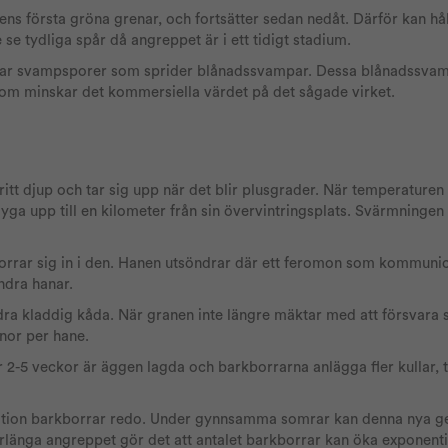
s första gröna grenar, och fortsätter sedan nedåt. Därför kan hål
 se tydliga spår då angreppet är i ett tidigt stadium.
rrar svampsporer som sprider blånadssvampar. Dessa blånadssvamp
som minskar det kommersiella värdet på det sågade virket.
tt djup och tar sig upp när det blir plusgrader. När temperaturen 
yga upp till en kilometer från sin övervintringsplats. Svärmningen 
orrar sig in i den. Hanen utsöndrar där ett feromon som kommunic
andra hanar.
dra kladdig kåda. När granen inte längre mäktar med att försvara 
onor per hane.
2-5 veckor är äggen lagda och barkborrarna anlägga fler kullar, to
ration barkborrar redo. Under gynnsamma somrar kan denna nya g
örlänga angreppet gör det att antalet barkborrar kan öka exponenti