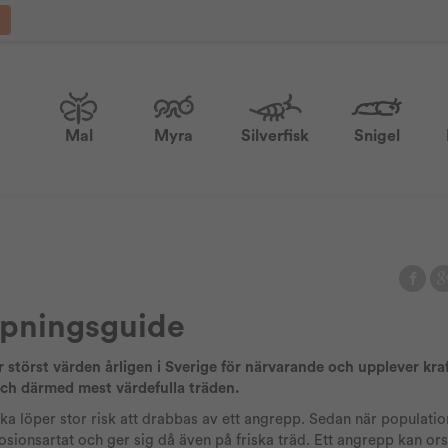
Mal
Myra
Silverfisk
Snigel
mpningsguide
störst värden årligen i Sverige för närvarande och upplever kraf
ch därmed mest värdefulla träden.
lka löper stor risk att drabbas av ett angrepp. Sedan när populati
losionsartat och ger sig då även på friska träd. Ett angrepp kan o