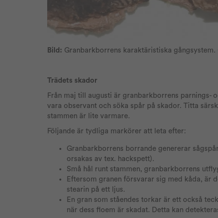
Bild:
Granbarkborrens karaktäristiska gångsystem. 
Trädets skador
Från maj till augusti är granbarkborrens parnings- 
vara observant och söka spår på skador. Titta särs
stammen är lite varmare.
Följande är tydliga markörer att leta efter:
Granbarkborrens borrande genererar sågspån 
orsakas av tex. hackspett).
Små hål runt stammen, granbarkborrens utflygs
Eftersom granen försvarar sig med kåda, är d
stearin på ett ljus.
En gran som ståendes torkar är ett också tec
när dess floem är skadat. Detta kan detekter