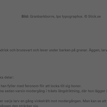
Bild:
Granbarkborre, Ips typographus. © Stick.se
drisk och brunsvart och lever under barken på granar. Äggen, lar
ska delar:
n fyller med feronom för att locka till sig honor.
a sedan varsin modergång i träets längdriktning, där hon lägger
äver varje larv en gång vinkelrätt mot modergången. Man kan se att
rgången den sträcker sig.