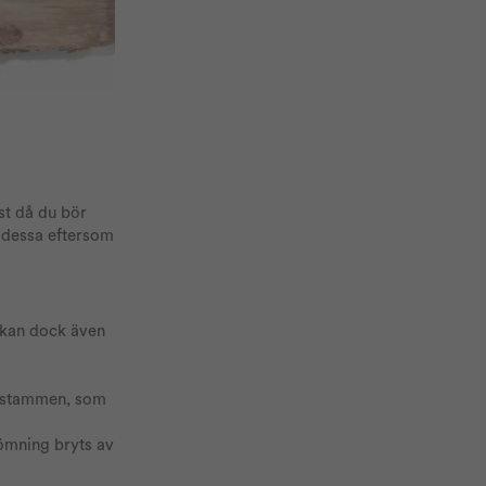
st då du bör
 dessa eftersom
 kan dock även
d stammen, som
römning bryts av