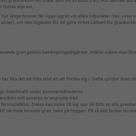
som granbarkborren tolkar som ett stressat träd, och därmed attrak
flyttas snarast.
r hur länge timmer får ligga lagrat vid olika tidpunkter (tex. virke
åde söder), om inte åtgärder för att göra virket oätbart för granbarkb
 levande gran genom bekämpningsåtgärder. Istället måste man fö
r lika lätt att hitta träd att att föröka sig i. Detta sprider även r
ligt, framförallt under sommarmånaderna
senvåren och avverka ev angripna träd
eromonfällor. Dessa kan locka till sig upp till 30% av alla granba
ill närmsta levande gran, helst på hyggen. På så sätt lockar du int