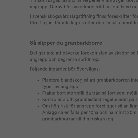
Trä som sågas utsöndrar terpener vilka avger doft 
angrepp. Därav bör avverkade träd tas om hand och 
I svensk skogsvårdslagstiftning finns föreskrifter fö
före 1:a juni får inte lagras efter den 1:a juli i omr
Så slipper du granbarkborre
Det går inte att påverka förekomsten av skador på
angrepp och begränsa spridning.
Följande åtgärder bör övervägas:
Plantera blandskog så att granbarkborren inte ha
typer av angrepp.
Frakta bort stormfällda träd så fort som möj
Kontrollera ditt granbestånd regelbundet på 
Om hög risk för angrepp föreligger så anlägg f
Anlägg ca en fälla per 10ha och ha minst 20m t
granbarkborrar till din friska skog.