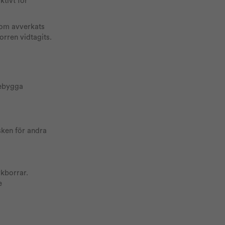
tivt för
 som avverkats
orren vidtagits.
rebygga
isken för andra
rkborrar.
e