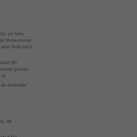
ör att hitta
träd förekommer
e utan föda samt
liskt för
evande granar,
 ut.
 de använder
ti, då