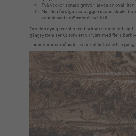
Två veckor senare gräver larven en oval lit
När den färdiga skalbaggen sedan kläcks borra
kamliknande mönster åt två håll.
Om den nya generationen barkborrar inte ätit sig ti
gångsystem ser ut som ett virrvarr med flera bar
Under sommarmånaderna är det lättast att se gångsy