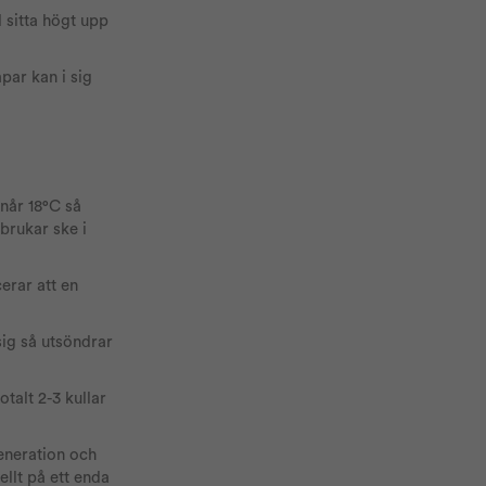
 sitta högt upp
ar kan i sig
når 18°C så
brukar ske i
erar att en
sig så utsöndrar
talt 2-3 kullar
eneration och
ellt på ett enda