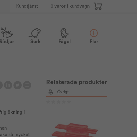
0
varor i kundvagn
Kundtjänst
Rådjur
Sork
Fågel
Fler
Relaterade produkter
Övrigt
tig ökning i
onen
rsaka så mycket