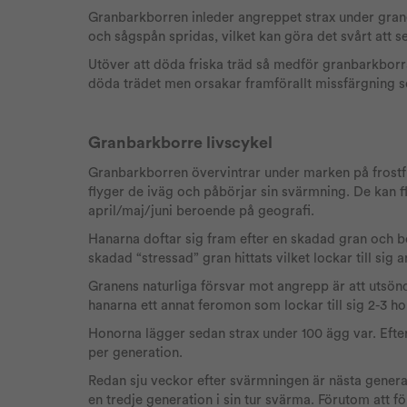
Granbarkborren inleder angreppet strax under granen
och sågspån spridas, vilket kan göra det svårt att se
Utöver att döda friska träd så medför granbarkbo
döda trädet men orsakar framförallt missfärgning 
Granbarkborre livscykel
Granbarkborren övervintrar under marken på frostfri
flyger de iväg och påbörjar sin svärmning. De kan fl
april/maj/juni beroende på geografi.
Hanarna doftar sig fram efter en skadad gran och b
skadad “stressad” gran hittats vilket lockar till sig 
Granens naturliga försvar mot angrepp är att utsön
hanarna ett annat feromon som lockar till sig 2-3 h
Honorna lägger sedan strax under 100 ägg var. Efter 
per generation.
Redan sju veckor efter svärmningen är nästa gene
en tredje generation i sin tur svärma. Förutom att f