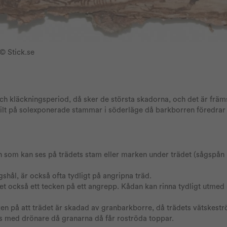
© Stick.se
och kläckningsperiod, då sker de största skadorna, och det är främ
kilt på solexponerade stammar i söderläge då barkborren föredrar
som kan ses på trädets stam eller marken under trädet (sågspån
hål, är också ofta tydligt på angripna träd.
et också ett tecken på ett angrepp. Kådan kan rinna tydligt utme
ken på att trädet är skadad av granbarkborre, då trädets vätskest
as med drönare då granarna då får roströda toppar.