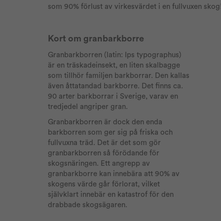
som 90% förlust av virkesvärdet i en fullvuxen skog
Kort om granbarkborre
Granbarkborren (latin: Ips typographus)
är en träskadeinsekt, en liten skalbagge
som tillhör familjen barkborrar. Den kallas
även åttatandad barkborre. Det finns ca.
90 arter barkborrar i Sverige, varav en
tredjedel angriper gran.
Granbarkborren är dock den enda
barkborren som ger sig på friska och
fullvuxna träd. Det är det som gör
granbarkborren så förödande för
skogsnäringen. Ett angrepp av
granbarkborre kan innebära att 90% av
skogens värde går förlorat, vilket
självklart innebär en katastrof för den
drabbade skogsägaren.