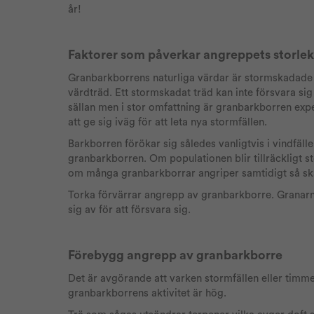
år!
Faktorer som påverkar angreppets storlek
Granbarkborrens naturliga värdar är stormskadade t
värdträd. Ett stormskadat träd kan inte försvara s
sällan men i stor omfattning är granbarkborren expe
att ge sig iväg för att leta nya stormfällen.
Barkborren förökar sig således vanligtvis i vindfäll
granbarkborren. Om populationen blir tillräckligt
om många granbarkborrar angriper samtidigt så skada
Torka förvärrar angrepp av granbarkborre. Granar
sig av för att försvara sig.
Förebygg angrepp av granbarkborre
Det är avgörande att varken stormfällen eller timmer
granbarkborrens aktivitet är hög.