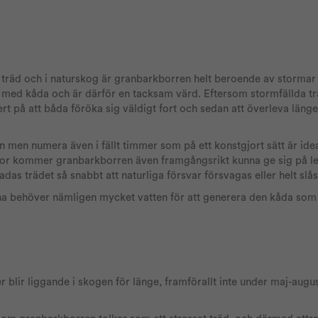
räd och i naturskog är granbarkborren helt beroende av stormar f
ig med kåda och är därför en tacksam värd. Eftersom stormfällda 
rt på att båda föröka sig väldigt fort och sedan att överleva läng
en men numera även i fällt timmer som på ett konstgjort sätt är idea
 stor kommer granbarkborren även framgångsrikt kunna ge sig på l
s trädet så snabbt att naturliga försvar försvagas eller helt slås
na behöver nämligen mycket vatten för att generera den kåda som
 blir liggande i skogen för länge, framförallt inte under maj-augus